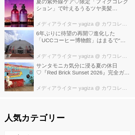
夏の紫外線ケア♡限定「フィグコレク
ション」で叶えるうるツヤ美髪
【YOLU】
メディアライター yagiza
@ カワコレメディア編集部
6年ぶりに待望の再開♡進化した
「UCCコーヒー博物館」はまるで“コ
ーヒーのテーマパーク”！館内展示の全
貌を公開
メディアライター yagiza
@ カワコレメディア編集部
サンタモニカ気分に浸る夏の休日
♡『Red Brick Sunset 2026』完全ガイ
ド【横浜赤レンガ倉庫】
メディアライター yagiza
@ カワコレメディア編集部
人気カテゴリー