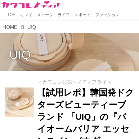
TOP
キレイ
スイーツ
ライフ
レポート
ファッション
HOME
UIQ
UIQ
＜カワコレ公認＞メディアライター
【試用レポ】韓国発ドク
ターズビューティーブ
ランド 「UIQ」の『バ
イオームバリア エッセ