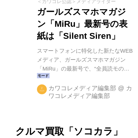
一部商品の販売が決定いたしました！
＜カワコレ公認＞メディアライター
コンサート会場と同じように、ライ
ガールズスマホマガジ
ブ・ビューイングでも熱く盛り上がろ
ン「MiRu」最新号の表
う！なお、ライブ・ビューイングチケ
紙は「Silent Siren」
ットは、7月14日（火） 11：59日ま
で、ローソンチケット、全国のローソ
スマートフォンに特化した新たなWEB
ン、ミニストップ店内の端末
メディア、ガールズスマホマガジン
「Loppi」にて発売中です！ 三代目 ...
「MiRu」の最新号で、“全員読モの原
宿系ガールズバンド”「Silent Siren」
を表紙に迎え、話題の音楽総力特集
カワコレメディア編集部
@
カ
ワコレメディア編集部
は、ニューアルバム「_genic」をリリ
ースした安室奈美恵のMUSIC VIDEO
を動画搭載し、無料スマホアプリとし
てリリース！ ガールズ♥スマホマガジ
クルマ買取「ソコカラ」
ン「MiRu」公式サイト│MiRuClub ガ