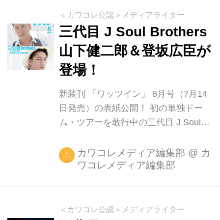
"BLUE PLANET"の公演を、全国の映
＜カワコレ公認＞メディアライター
画館にてライブ・ビューイングを行う
三代目 J Soul Brothers
ことが決定しました。さらに！8月28
山下健二郎＆登坂広臣が
日（金）の西武プリンスドーム公演
登場！
は、日本国内だけでなく、台湾・香港
の映画館でも上映されることが決定さ
新装刊 「ワッツイン」 8月号（7月14
れました！ 2015年も快進撃を続ける
日発売）の表紙公開！ 初の単独ドー
三代目 J So...
ム・ツアーを敢行中の三代目 J Soul
Brothers from EXILE TRIBEから、パフ
ォーマー・山下健二郎とボーカル・登
カワコレメディア編集部
@
カ
ワコレメディア編集部
坂広臣が登場している、新装刊「ワッ
ツイン」8月号の表紙が公開されまし
た。 ソロ・インタビューでは、7月8日
にリリースされたシングル「Summer
＜カワコレ公認＞メディアライター