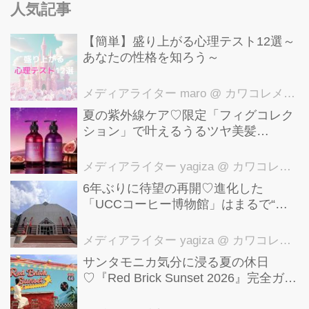
人気記事
【簡単】盛り上がる心理テスト12選～
あなたの性格を知ろう～
メディアライター maro
@ カワコレメディア編集部
夏の紫外線ケア♡限定「フィグコレク
ション」で叶えるうるツヤ美髪
【YOLU】
メディアライター yagiza
@ カワコレメディア編集部
6年ぶりに待望の再開♡進化した
「UCCコーヒー博物館」はまるで“コ
ーヒーのテーマパーク”！館内展示の全
貌を公開
メディアライター yagiza
@ カワコレメディア編集部
サンタモニカ気分に浸る夏の休日
♡『Red Brick Sunset 2026』完全ガイ
ド【横浜赤レンガ倉庫】