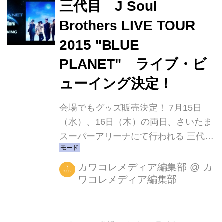
Madness」を軸に、メンバーのこと、
三代目 J Soul
個人の活動のことなどをそれぞれの視
Brothers LIVE TOUR
点から熱く語り、２人の対談では、山
2015 "BLUE
下健二郎と登坂広臣の関係性にまつわ
る可愛らしいエピソードや音楽・ダン
PLANET" ライブ・ビ
スと向き合う中での心境などをナチュ
ューイング決定！
ラルな口調で吐露。また、かっ...
会場でもグッズ販売決定！ 7月15日
（水）、16日（木）の両日、さいたま
スーパーアリーナにて行われる 三代目
J Soul Brothers LIVE TOUR 2015
"BLUE PLANET"の模様を、全国の映
カワコレメディア編集部
@
カ
ワコレメディア編集部
画館でライブ・ビューイングが決定！
そして、この度ライブ・ビューイング
実施映画館でもオフィシャルグッズの