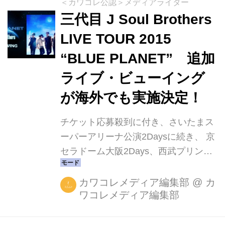
＜カワコレ公認＞メディアライター
三代目 J Soul Brothers
LIVE TOUR 2015
“BLUE PLANET” 追加
ライブ・ビューイング
が海外でも実施決定！
チケット応募殺到に付き、さいたまス
ーパーアリーナ公演2Daysに続き、 京
セラドーム大阪2Days、西武プリンス
ドームの公演も生中継決定！ 2015年8
月5日（水）、6日（木）の二日間、京
カワコレメディア編集部
@
カ
ワコレメディア編集部
セラドーム大阪、また8月28日（金）
西武プリンスドームにて行われる、三
代目 J Soul Brothers LIVE TOUR 2015