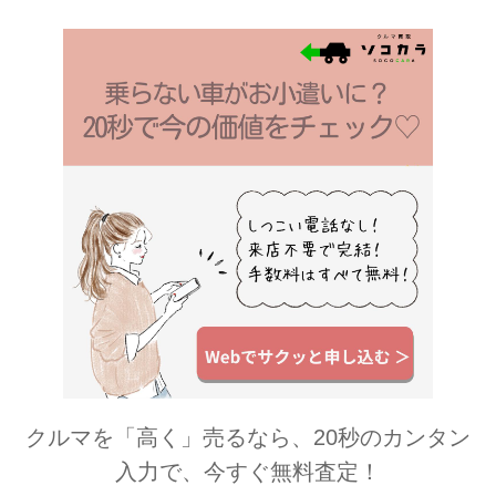
ールズ♥スマホマガジン「MiRu」公式
サイト│MiRuClub ガールズスマホマガ
ジン「MiRu」最新号 ＜著名アーティ
スト豪華出演の音楽特集＞ 最新号は、
2015年6月に、グループ初となるウェ
ディングソング「...
クルマを「高く」売るなら、20秒のカンタン
入力で、今すぐ無料査定！