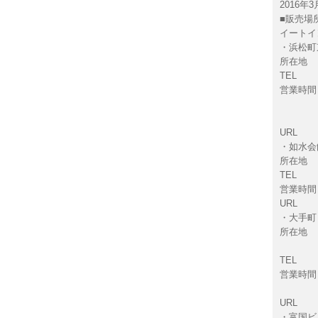
2016年
■販売場
イートイ
・浜松町
所在地 ：
TEL ： 
営業時間： 
ディナー(
(日・祝
URL
・如水会
所在地 
TEL ： 
営業時間： 1
URL
・大手町 
所在地 
LEVE
TEL ： 
営業時間： 1
※土
URL
・富国ビ