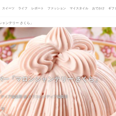
スイーツ
ライフ
レポート
ファッション
マイスタイル
おでかけ
ギフ
シャンテリー さくら」
ーバー「マロンシャンテリー さくら」
7
メディア編集部
@
カワコレメディア編集部
桜