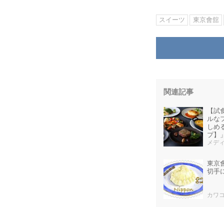
スイーツ
東京會舘
関連記事
【試
ルな
しめる
プ】
メディ
東京
切手
カワ