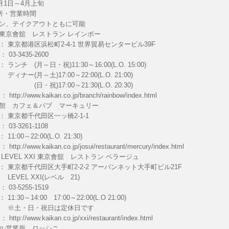
3月1日～4月上旬
所・営業時間
ン、テイクアウトともに可能
東京會舘 レストラン レインボー
 東京都港区浜松町2-4-1 世界貿易センタービル39F
03-3435-2600
ランチ (月～日・祝)11:30～16:00(L.O. 15:00)
月～土)17:00～22:00(L.O. 21:00)
)17:00～21:30(L.O. 20:30)
 ：
http://www.kaikan.co.jp/branch/rainbow/index.html
館 カフェ＆パブ マーキュリー
： 東京都千代田区一ッ橋2-1-1
03-3261-1108
1:00～22:00(L.O. 21:30)
 ：
http://www.kaikan.co.jp/josui/restaurant/mercury/index.html
LEVEL XXI 東京會舘 レストラン ベラージュ
： 東京都千代田区大手町2-2-2 アーバンネット大手町ビル21F
L XXI(レベル 21)
03-5255-1519
1:30～14:00 17:00～22:00(L.O 21:00)
・日・祝日は定休日です
 ：
http://www.kaikan.co.jp/xxi/restaurant/index.html
ル営業所 ロッシニ