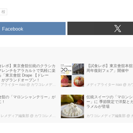
桜
Facebook
食レポ】東京會舘伝統のクラシカ
【試食レポ】東京會舘本舘「
フレンチをアラカルトで気軽に楽
周年復刻フェア」開催中
「東京會舘 Drape 【ドレー
」がグランドオープン！
アライター nao
@ カワコレメディア編集部
メディアライター nao
@ カワコ
會舘の「マロンシャンテリー」が
伝統スイーツの「マロンシ
に！
ー」に 季節限定で洋梨と
ラメルが登場
コレメディア編集部
@ カワコレメディア編集部
カワコレメディア編集部
@ カ