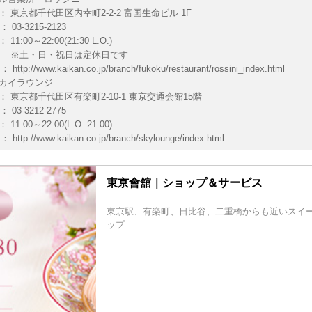
 東京都千代田区内幸町2-2-2 富国生命ビル 1F
03-3215-2123
1:00～22:00(21:30 L.O.)
・日・祝日は定休日です
 ：
http://www.kaikan.co.jp/branch/fukoku/restaurant/rossini_index.html
カイラウンジ
 東京都千代田区有楽町2-10-1 東京交通会館15階
03-3212-2775
1:00～22:00(L.O. 21:00)
 ：
http://www.kaikan.co.jp/branch/skylounge/index.html
東京會舘｜ショップ＆サービス
東京駅、有楽町、日比谷、二重橋からも近いスイ
ップ