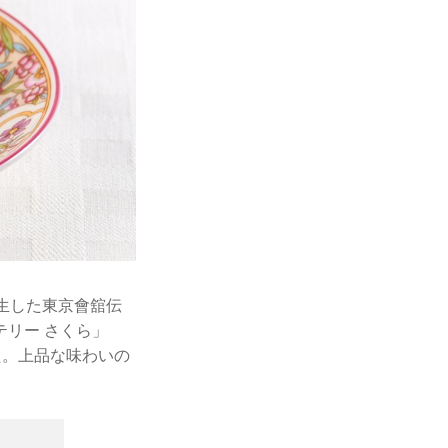
生した東京會舘伝
リー さくら」
た。上品な味わいの