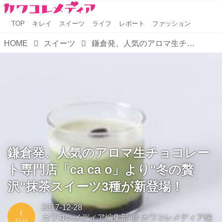
TOP
キレイ
スイーツ
ライフ
レポート
ファッション
HOME
スイーツ
鎌倉発、人気のアロマ生チョコレート専門店「ca ca o」より"冬の贅沢"抹茶スイーツ3種が新登場！
鎌倉発、人気のアロマ生チョコレー
ト専門店「ca ca o」より"冬の贅
沢"抹茶スイーツ3種が新登場！
2017-12-28
カワコレメディア編集部
@
カワコレメディア編