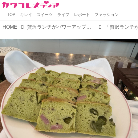
TOP
キレイ
スイーツ
ライフ
レポート
ファッション
HOME
贅沢ランチがパワーアップ♡ザ ロイヤルパークホテル アイコニック 東京汐留「アイコニックランチ」がフルブッフェに進化