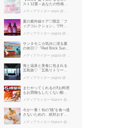
スト12選～あなたの性格を
知ろう～
メディアライター maro
@ カワコレメディア編集部
夏の紫外線ケア♡限定「フ
ィグコレクション」で叶え
るうるツヤ美髪【YOLU】
メディアライター yagiza
@ カワコレメディア編集部
サンタモニカ気分に浸る夏
の休日♡『Red Brick Sunset
2026』完全ガイド【横浜赤
メディアライター yagiza
@ カワコレメディア編集部
レンガ倉庫】
海と温泉と美食に包まれる
五島旅♡「五島リトリート
ray by 温故知新」で叶える
メディアライター yagiza
@ カワコレメディア編集部
極上ご褒美ステイ
またやってくれるの⁈お料理
もお買物もしたくない酷暑
に、とりあえずファミマ行
メディアライター Naire✴︎
@ カワコレメディア編集部
けば増量中！！
今が一番！旬の”桃”を食べ逃
さないための、絶対おすす
めピーチスイーツ５選♡
メディアライター Naire✴︎
@ カワコレメディア編集部