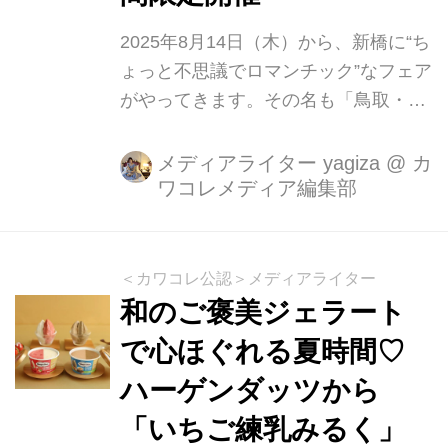
2025年8月14日（木）から、新橋に“ち
ょっと不思議でロマンチック”なフェア
がやってきます。その名も「鳥取・ヨ
ルダン砂同盟フェア」。テーマはなん
と“砂”。でも、ただの砂じゃありませ
メディアライター yagiza
@
カ
ワコレメディア編集部
ん。大阪・関西万博で生まれた「サン
ド・アライアンス」の絆から生まれ
た、特別な砂コラボです。
＜カワコレ公認＞メディアライター
和のご褒美ジェラート
で心ほぐれる夏時間♡
ハーゲンダッツから
「いちご練乳みるく」