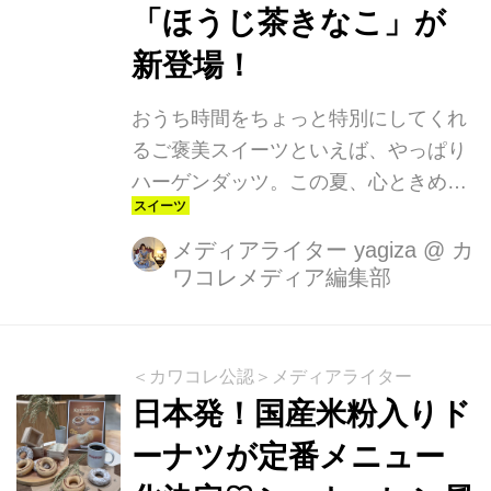
「ほうじ茶きなこ」が
新登場！
おうち時間をちょっと特別にしてくれ
るご褒美スイーツといえば、やっぱり
ハーゲンダッツ。この夏、心ときめ
く“和”の味わいをテーマにした新作ジ
ェラートが登場しました！6月24日
メディアライター yagiza
@
カ
ワコレメディア編集部
（火）から期間限定で発売されたの
は、「いちご練乳みるく」と「ほうじ
茶きなこ」の2フレーバー。どちら
も、クリーミーなのに後味すっきりな
＜カワコレ公認＞メディアライター
人気シリーズ「CREAMY
日本発！国産米粉入りド
GELATO（クリーミージェラート）」
ーナツが定番メニュー
からの新作で、ハーゲンダッツならで