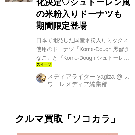
化決定♡シュトーレン風
はの繊細なおいしさがギュッと詰まっ
ています。
の米粉入りドーナツも
期間限定登場
日本で開発した国産米粉入りミックス
使用のドーナツ『Kome-Dough 黒蜜き
なこ』と『Kome-Dough シュトーレ
ン』を、クリスピー・クリーム・ドー
ナツ全店舗※1で、2024年11月1日
メディアライター yagiza
@
カ
ワコレメディア編集部
（金）から販売します。※1 催事及び
KKD店舗以外の小売店を除く。
クルマ買取「ソコカラ」