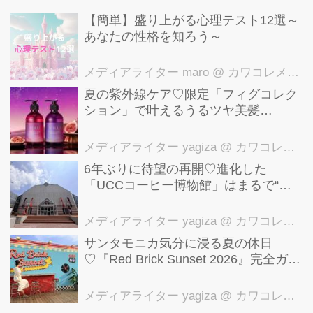
【簡単】盛り上がる心理テスト12選～
あなたの性格を知ろう～
メディアライター maro
@ カワコレメディア編集部
夏の紫外線ケア♡限定「フィグコレク
ション」で叶えるうるツヤ美髪
【YOLU】
メディアライター yagiza
@ カワコレメディア編集部
6年ぶりに待望の再開♡進化した
「UCCコーヒー博物館」はまるで“コ
ーヒーのテーマパーク”！館内展示の全
貌を公開
メディアライター yagiza
@ カワコレメディア編集部
サンタモニカ気分に浸る夏の休日
♡『Red Brick Sunset 2026』完全ガイ
ド【横浜赤レンガ倉庫】
メディアライター yagiza
@ カワコレメディア編集部