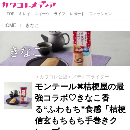
TOP
キレイ
スイーツ
ライフ
レポート
ファッション
HOME
きなこ
きなこ
＜カワコレ公認＞メディアライター
モンテール✖桔梗屋の最
強コラボ♡きなこ香
る“ふわもち”食感「桔梗
信玄もちもち手巻きク