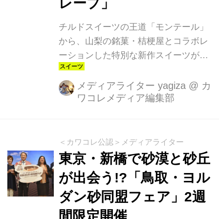
レープ」
チルドスイーツの王道「モンテール」
から、山梨の銘菓・桔梗屋とコラボレ
ーションした特別な新作スイーツが登
場します。SNSでも毎シーズン話題を
集める大人気コラボですが、今回注目
メディアライター yagiza
@
カ
ワコレメディア編集部
したいのは新登場の「桔梗信玄もちも
ち手巻きクレープ」。一口食べた瞬間
から、濃厚な黒蜜ともちもちのきなこ
生地が絡み合い、まるで本物の桔梗信
＜カワコレ公認＞メディアライター
玄餅を食べているかのような贅沢な味
東京・新橋で砂漠と砂丘
わいを楽しめます。きなこ好きにはた
が出会う!?「鳥取・ヨル
まらない、香り・コク・食感が三位一
ダン砂同盟フェア」2週
体となった贅沢スイーツです。
間限定開催