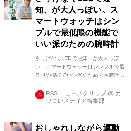
知、が大人っぽい。ス
マートウォッチはシン
プルで最低限の機能で
いい派のための腕時計
さりげなくLEDで通知、が大人っぽ
い。スマートウォッチはシンプルで最
低限の機能でいい派のための腕時計 女
性用のスマートウォッチは文字盤が光
るものが多く、バンド部分が光るスマ
RSS ニュースクリップ
@
カ
ワコレメディア編集部
ートウォッチは珍しい。 文字盤が光る
と仕事中に使えない! という方は、こ
ちらのスマートウォッチがおすすめで
す♡ さりげないLEDがそっと通知を教
おしゃれしながら運動