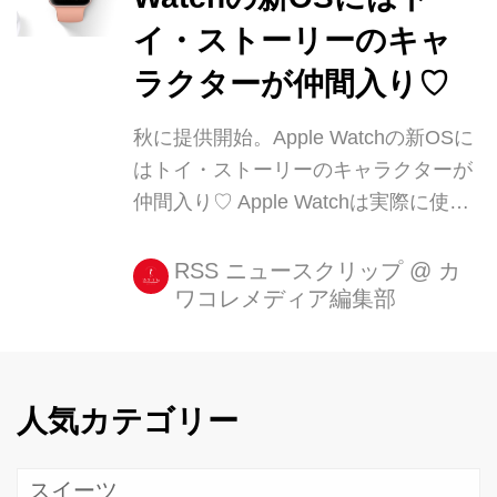
イ・ストーリーのキャ
ラクターが仲間入り♡
秋に提供開始。Apple Watchの新OSに
はトイ・ストーリーのキャラクターが
仲間入り♡ Apple Watchは実際に使っ
て見ると本当に便利なデバイスで(充電
が少し面倒ですが)、手放すのが考えら
RSS ニュースクリップ
@
カ
ワコレメディア編集部
れなくなってくるんですね。 そんな
Apple Watchの新OSも、今回のWWDC
2017で発表されました!提供 [...]
人気カテゴリー
スイーツ