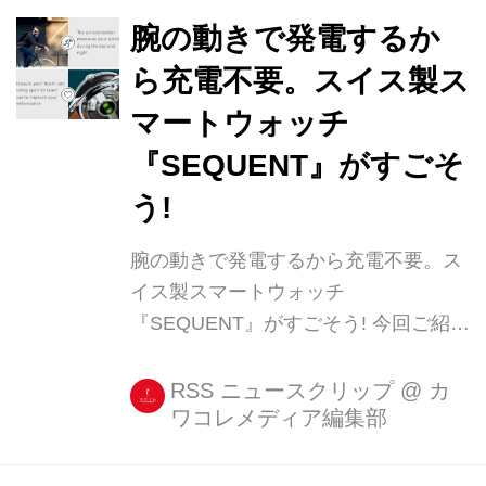
という [...]
腕の動きで発電するか
ら充電不要。スイス製ス
マートウォッチ
『SEQUENT』がすごそ
う!
腕の動きで発電するから充電不要。ス
イス製スマートウォッチ
『SEQUENT』がすごそう! 今回ご紹介
する『SEQUENT』は、クラウドファ
ンディングのKickstarterで注目を集め
RSS ニュースクリップ
@
カ
ワコレメディア編集部
ているスイス製のスマートウォッチ。
この製品のスゴいところは、腕に付け
て普通に動くだけで発電できるという