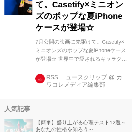
て。Casetify×ミニオン
ズのポップな夏iPhone
ケースが登場☆
7月公開の映画に先駆けて。Casetify×
ミニオンズのポップな夏iPhoneケース
が登場☆ 世界中で愛されるキャラクタ
ー、ミニオンが登場する映画がもうす
ぐ公開されますね! そんな公開に合わ
RSS ニュースクリップ
@
カ
ワコレメディア編集部
せたミニオンズのiPhoneケースが、
Casetify(ケースティファイ)限定で登場
しました☆ Casetify×ミニオンズ [...]
人気記事
【簡単】盛り上がる心理テスト12選～
あなたの性格を知ろう～