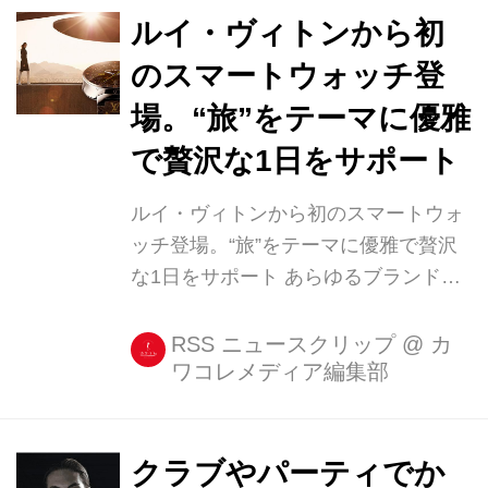
点。 そのため、充電も [...]
ルイ・ヴィトンから初
のスマートウォッチ登
場。“旅”をテーマに優雅
で贅沢な1日をサポート
ルイ・ヴィトンから初のスマートウォ
ッチ登場。“旅”をテーマに優雅で贅沢
な1日をサポート あらゆるブランドか
らスマートウォッチは販売されていま
すね! そんなスマートウォッチがつい
RSS ニュースクリップ
@
カ
ワコレメディア編集部
にルイ・ヴィトンからも登場しました
♩ 「旅」をテーマにするスマートウォ
ッチ ルイ・ヴィトンから登場したスマ
ートウォッチ「タンブール・ [...]
クラブやパーティでか