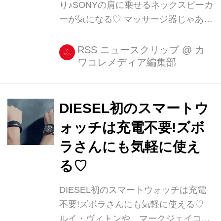
り♪SONYの肩に乗せるネックスピーカ
ーが気になる♡ マッサージ器じゃあり
ません、これでもスピーカーなんです
よ? 今回ご紹介するのは、ソニーから
RSS ニュースクリップ
@
カ
ワコレメディア編集部
10月14日に発売予定のウェアラブルネ
ックスピーカーです☆ 肩に乗せるスタ
イルがまるでマッサージ器みたいです
が、これまでとはちょっ [...]
DIESEL初のスマートウ
ォッチは充電不要!ズボ
ラさんにも気軽に使え
る♡
DIESEL初のスマートウォッチは充電
不要!ズボラさんにも気軽に使える♡
ルイ・ヴィトンや、マークジェイコブ