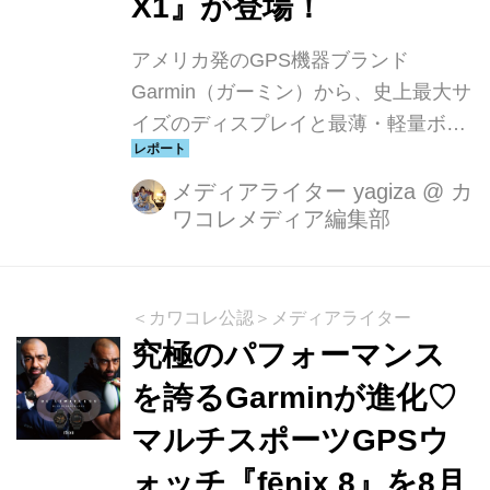
X1』が登場！
アメリカ発のGPS機器ブランド
Garmin（ガーミン）から、史上最大サ
イズのディスプレイと最薄・軽量ボデ
ィを実現したスマートウォッチ『Venu
X1（ヴェニュー エックスワン）』
メディアライター yagiza
@
カ
ワコレメディア編集部
が、2025年6月26日（木）より発売さ
れました。
＜カワコレ公認＞メディアライター
究極のパフォーマンス
を誇るGarminが進化♡
マルチスポーツGPSウ
ォッチ『fēnix 8』を8月