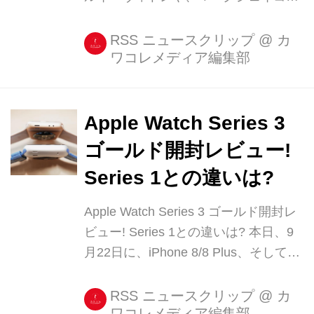
スなど、有名ファッションブランドか
ら数々のスマートウォッチが登場して
RSS ニュースクリップ
@
カ
ワコレメディア編集部
いますね。 そして今度はDIESEL(ディ
ーゼル)からも、初のスマートウォッチ
が登場しましたよ! DIESEL初のスマ
[...]
Apple Watch Series 3
ゴールド開封レビュー!
Series 1との違いは?
Apple Watch Series 3 ゴールド開封レ
ビュー! Series 1との違いは? 本日、9
月22日に、iPhone 8/8 Plus、そして
Apple Watch Series 3が発売されまし
た! Apple Watch Series 3ではLTE通信
RSS ニュースクリップ
@
カ
ワコレメディア編集部
ができ、iPhoneが近くになくても使え