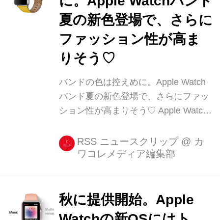
に。Apple Watchバンド
夏の新色登場で、さらに
ファッション性が高ま
りそう♡
バンドの色は控えめに。Apple Watch
バンド夏の新色登場で、さらにファッ
ション性が高まりそう♡ Apple Watch
の新OSの発表と同時に、新色のバン
ドも登場していましたよ☆ 虹色のプラ
RSS ニュースクリップ
@
カ
ワコレメディア編集部
イドエディション 注目すべきは、虹色
のバンド「プライドエディション」。
LGBTの象徴である6色のレインボーカ
ラーのバンドがこの度 [...]
秋に提供開始。Apple
Watchの新OSにはト