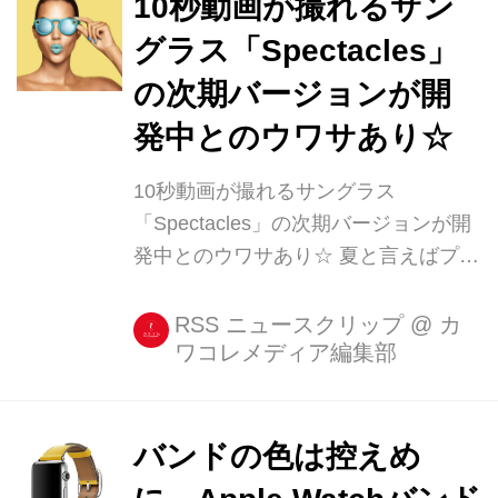
10秒動画が撮れるサン
グラス「Spectacles」
の次期バージョンが開
発中とのウワサあり☆
10秒動画が撮れるサングラス
「Spectacles」の次期バージョンが開
発中とのウワサあり☆ 夏と言えばプー
ルや海などのアクティビティ。でも動
いている時はカメラ機能を呼び出して
RSS ニュースクリップ
@
カ
ワコレメディア編集部
写真を撮るのに時間をかかって、良い
瞬間を見逃してしまったりしますよ
ね? でもSnap社から発売されているサ
ングラス「Spectacles( [...]
バンドの色は控えめ