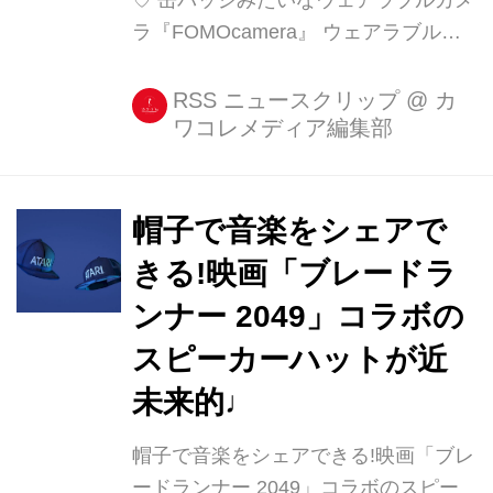
ラ『FOMOcamera』 ウェアラブルカ
メラと言えば、真っ先にGoProが思い
浮かぶところですが。 あの「いかにも
RSS ニュースクリップ
@
カ
ワコレメディア編集部
ガジェット使ってます感」や「アクテ
ィブに映像撮ってます感」に抵抗を感
じる方もいるのではないでしょうか。
今回ご紹介する『FOMOca [...]
帽子で音楽をシェアで
きる!映画「ブレードラ
ンナー 2049」コラボの
スピーカーハットが近
未来的♩
帽子で音楽をシェアできる!映画「ブレ
ードランナー 2049」コラボのスピー