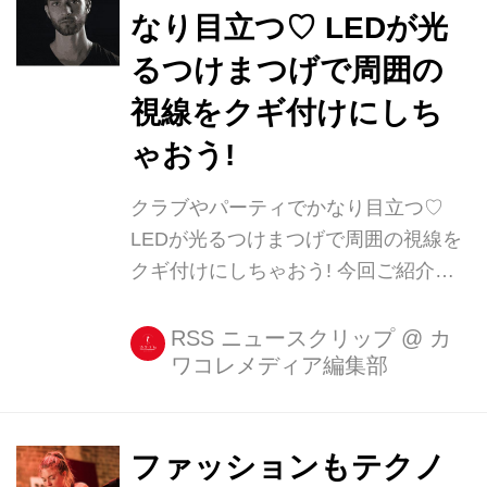
なり目立つ♡ LEDが光
るつけまつげで周囲の
視線をクギ付けにしち
ゃおう!
クラブやパーティでかなり目立つ♡
LEDが光るつけまつげで周囲の視線を
クギ付けにしちゃおう! 今回ご紹介す
る『f.lashes』は、クラウドファンデ
ィングのKickstarterでキャンペーン中
RSS ニュースクリップ
@
カ
ワコレメディア編集部
の一風変わったつけまつげ。 Ellimacs
SFX Tutorialsさん(@ellimacssfx)がシ
ェアした投稿 [...]
ファッションもテクノ