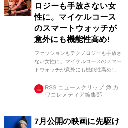
ロジーも手放さない女
性に。マイケルコース
のスマートウォッチが
意外にも機能性高め!
ファッションもテクノロジーも手放さ
ない女性に。マイケルコースのスマー
トウォッチが意外にも機能性高め!
iPhoneやAndroidなど、スマホと接続
して使うスマートウォッチは、色々な
RSS ニュースクリップ
@
カ
ワコレメディア編集部
ブランドからも発売されています。 森
星さんなど数々のおしゃれなモデルた
ちが愛用しているブランド「Michael
Kors(マイケル コース) [...]
7月公開の映画に先駆け