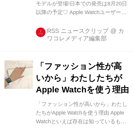
モデルが登場!日本での発売は8月20日
以降の予定♡ Apple Watchユーザーに
とっての楽しみのひとつが、気分やシ
チュエーションに応じてバンドを付け
RSS ニュースクリップ
@
カ
ワコレメディア編集部
替えること。 そんなApple Watchバン
ドに、高級皮革ブランドCOACHの新
作が登場しました! 秋の新モデルは全1
[...]
「ファッション性が高
いから」わたしたちが
Apple Watchを使う理由
「ファッション性が高いから」わたし
たちがApple Watchを使う理由 Apple
Watchといえば存在は知っているもの
の「生活に取り入れよう!」と思う人が