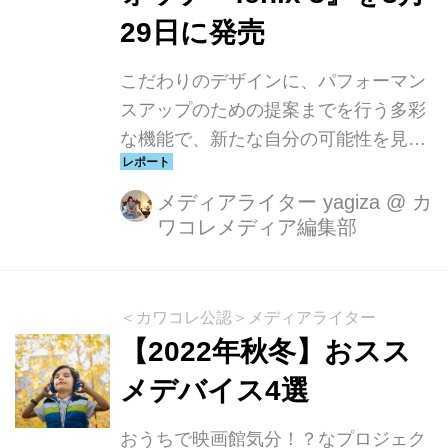
29日に発売
こだわりのデザインに、パフォーマン
スアップのための提案までを行う多彩
な機能で、新たな自分の可能性を見つ
けるパートナーに。より手に取りやす
い『fēnix E』も登場！アンバサダーを
メディアライター yagiza
@
カ
ワコレメディア編集部
務めるラグビー日本代表のリーチ・マ
イケル氏も登壇し、新商品『fēnix 8』
の魅力について語りました。
＜カワコレ公認＞メディアライター
【2022年秋冬】おスス
メデバイス4選
おうちで映画館気分！？なプロジェク