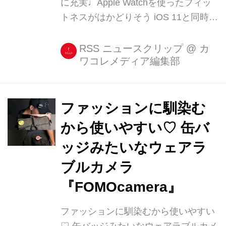
に充実♩Apple Watchを使ったフィッ
トネスがはかどりそう iOS 11と同時に
リリースされたのが、Apple Watch用
OSのメジャーアップデートとなる
RSS ニュースクリップ
@
カ
ワコレメディア編集部
watchOS 4です。 ワークアウトやアク
ティビティ関連の機能が充実して、こ
れまで以上にフィットネスが楽しくな
りそう♩ 美 [...]
ファッションに馴染む
から使いやすい♡ 缶バ
ッジみたいなウェアラ
ブルカメラ
『FOMOcamera』
ファッションに馴染むから使いやすい
♡ 缶バッジみたいなウェアラブルカメ