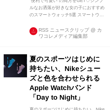
“便利で可愛い”の両方をGET♡シンプ
ルなお洒落が好きな女の子におすすめ
のスマートウォッチ5選 スマートウォ
ッチときくと、男性的な印象があって
手を出しにくいと感じている女性も多
RSS ニュースクリップ
@
カ
ワコレメディア編集部
いのではないでしょうか? けれど今は
Apple Watchもファッション性が高い
ですし、女性向けのおしゃれなスマー
トウォッチってたくさんある [...]
夏のスポーツはじめに
持ちたい、Nikeシュー
ズと色を合わせられる
Apple Watchバンド
「Day to Night」
夏のスポーツはじめに持ちたい、Nike