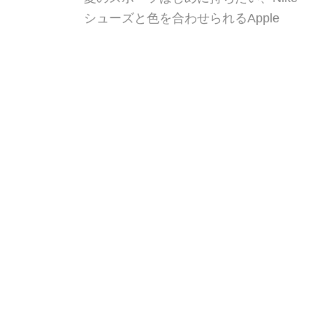
シューズと色を合わせられるApple
Watchバンド「Day to Night」 今年の4
月に、限定の「Apple Watch Nike
Lab」を発売したNike(ナイキ)から、新
RSS ニュースクリップ
@
カ
ワコレメディア編集部
たに4つの色のNikeスポーツバンドが
加わることが発表されました! Nikeシ
ューズとバンドの色を合わせて [...]
大人の光る靴「Orphe」
が「ANREALAGE」と
のコラボ限定モデルを
発表!伊勢丹新宿店や
PARCOにて展示・予約
受付中