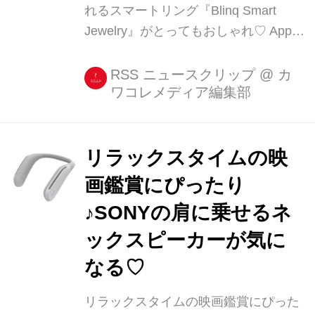
れるスマートリング『Blinq Smart
Jewelry』がとってもおしゃれ♡ Apple
Watchをはじめとしたスマートウォッ
チは、最近になって機能もデザインも
RSS ニュースクリップ
@
カ
ワコレメディア編集部
だいぶこなれたものになってきました
が。 それ以外のウェアラブルガジェッ
トは、機能はともかくデザイン面にお
いては不満が多いの [...]
リラックスタイムの映
画鑑賞にぴったり
♪SONYの肩に乗せるネ
ックスピーカーが気に
なる♡
リラックスタイムの映画鑑賞にぴった