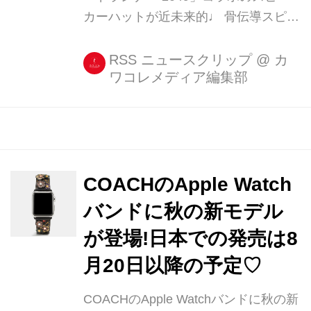
カーハットが近未来的♩ 骨伝導スピー
カーを内蔵したキャップとか、ウェア
ラブルもいろいろと話題いっぱいな今
RSS ニュースクリップ
@
カ
ワコレメディア編集部
日この頃ですが。 今回ご紹介するの
は、なんとつばの部分にスピーカーを
内蔵したベースボールキャップ
『Speakerhat』です! [...]
COACHのApple Watch
バンドに秋の新モデル
が登場!日本での発売は8
月20日以降の予定♡
COACHのApple Watchバンドに秋の新