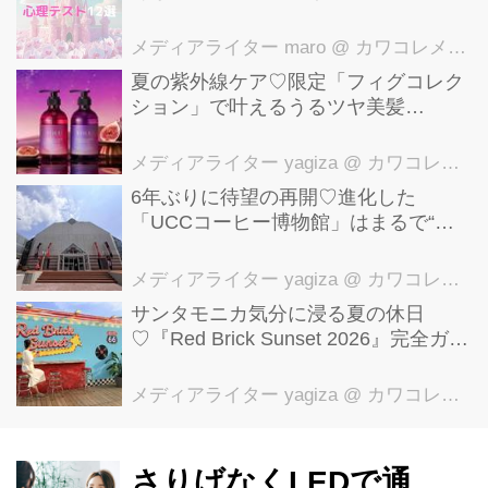
メディアライター maro
@ カワコレメディア編集部
夏の紫外線ケア♡限定「フィグコレク
ション」で叶えるうるツヤ美髪
【YOLU】
メディアライター yagiza
@ カワコレメディア編集部
6年ぶりに待望の再開♡進化した
「UCCコーヒー博物館」はまるで“コ
ーヒーのテーマパーク”！館内展示の全
貌を公開
メディアライター yagiza
@ カワコレメディア編集部
サンタモニカ気分に浸る夏の休日
♡『Red Brick Sunset 2026』完全ガイ
ド【横浜赤レンガ倉庫】
メディアライター yagiza
@ カワコレメディア編集部
さりげなくLEDで通