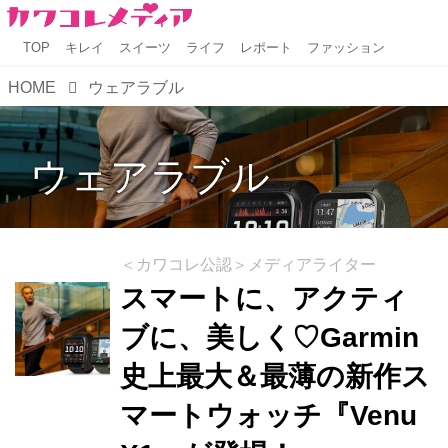
TOP
キレイ
スイーツ
ライフ
レポート
ファッション
HOME
ウェアラブル
ウェアラブル
＜カワコレ公認＞メディアライター
スマートに、アクティ
ブに、美しく♡Garmin
史上最大＆最薄の新作ス
マートウォッチ『Venu