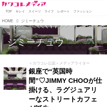
TOP
キレイ
スイーツ
ライフ
レポート
ファッション
HOME
ジミーチュウ
ジミーチュウ
＜カワコレ公認＞メディアライター
銀座で“英国時
間”♡JIMMY CHOOが仕
掛ける、ラグジュアリ
ーなストリートカフェ