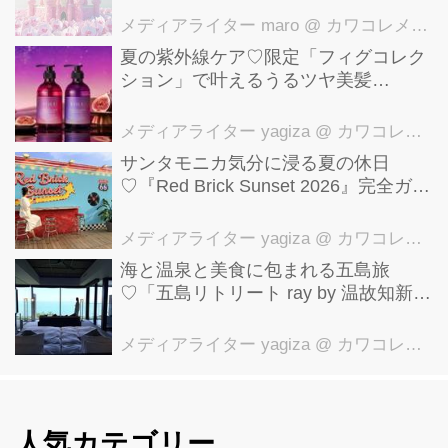
メディアライター maro
@ カワコレメディア編集部
夏の紫外線ケア♡限定「フィグコレク
ション」で叶えるうるツヤ美髪
【YOLU】
メディアライター yagiza
@ カワコレメディア編集部
サンタモニカ気分に浸る夏の休日
♡『Red Brick Sunset 2026』完全ガイ
ド【横浜赤レンガ倉庫】
メディアライター yagiza
@ カワコレメディア編集部
海と温泉と美食に包まれる五島旅
♡「五島リトリート ray by 温故知新」
で叶える極上ご褒美ステイ
メディアライター yagiza
@ カワコレメディア編集部
人気カテゴリー