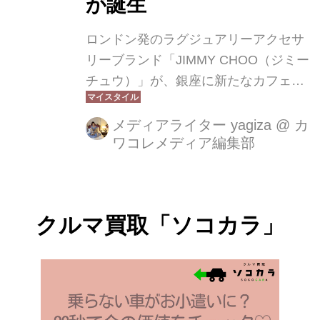
が誕生
ロンドン発のラグジュアリーアクセサ
リーブランド「JIMMY CHOO（ジミー
チュウ）」が、銀座に新たなカフェを
オープン。その名も【JIMMY CHOO
Street Café Ginza】。場所は、ブラン
メディアライター yagiza
@
カ
ワコレメディア編集部
ド最大級の旗艦店「JIMMY CHOO
GINZA CONCEPT STORE」内。2025
年9月12日（金）より、銀座2丁目にて
営業スタートです。
クルマ買取「ソコカラ」