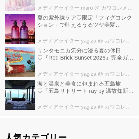
メディアライター maro
@ カワコレメディア編集部
夏の紫外線ケア♡限定「フィグコレク
ション」で叶えるうるツヤ美髪
【YOLU】
メディアライター yagiza
@ カワコレメディア編集部
サンタモニカ気分に浸る夏の休日
♡『Red Brick Sunset 2026』完全ガイ
ド【横浜赤レンガ倉庫】
メディアライター yagiza
@ カワコレメディア編集部
海と温泉と美食に包まれる五島旅
♡「五島リトリート ray by 温故知新」
で叶える極上ご褒美ステイ
メディアライター yagiza
@ カワコレメディア編集部
人気カテゴリー