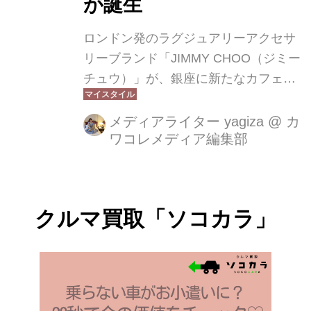
が誕生
ロンドン発のラグジュアリーアクセサ
リーブランド「JIMMY CHOO（ジミー
チュウ）」が、銀座に新たなカフェを
オープン。その名も【JIMMY CHOO
Street Café Ginza】。場所は、ブラン
メディアライター yagiza
@
カ
ワコレメディア編集部
ド最大級の旗艦店「JIMMY CHOO
GINZA CONCEPT STORE」内。2025
年9月12日（金）より、銀座2丁目にて
営業スタートです。
クルマ買取「ソコカラ」