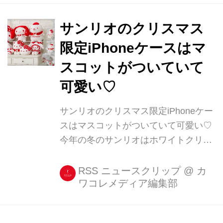
まれる味わい」を目指し、北海道の牧
場から集めた数種類の生乳を独自にブ
サンリオのクリスマス
レンドした“完全オーダーメイドクリー
限定iPhoneケースはマ
ム”は、一度口にすれば誰もが驚く美味
スコットがついていて
しさ。 「堂島ロール」は、今やデパー
トなどで行列ができるほど人気商品に
可愛い♡
なっている。 2015年のクリスマスケ
サンリオのクリスマス限定iPhoneケー
ーキでも最も注目すべきは、サンリオ
スはマスコットがついていて可愛い♡
を代表するキャラクター「ハローキテ
今年の冬のサンリオはホワイトクリス
ィ」や「マイメロディ」とのコラボ
マスの白と、トナカイの鼻のような赤
ケ...
の2色を使ったふわふわグッズを発売!
RSS ニュースクリップ
@
カ
ワコレメディア編集部
iPhoneケースは抱きしめたくなるよう
な可愛さです♡ ハローキティ マイメ
ロディ 真っ赤な手帳型のケースに、ふ