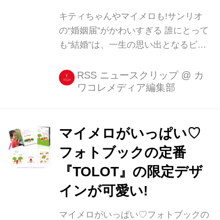
イン。サンリオキャラクターからの祝
キティちゃんやマイメロも!サンリオ
福の想いを込めた婚姻届で、入籍をす
の“婚姻届”がかわいすぎる 誰にとって
る日が思い出に残る幸せな1日となる
も“結婚”は、一生の思い出となるビッ
よう、想いを込めて製作されました。
グイベント。 そんなあなたの結婚を、
ハローキティがいつも身につけている
サンリオのキャラクターたちが祝福し
RSS ニュースクリップ
@
カ
リボンを全...
ワコレメディア編集部
てくれるとしたら? ・サンリオ柄のキ
ュートな“婚姻届” サンリオの人気キャ
ラクターをモチーフにした婚姻届が、
LMNホールディングスの通販サイト
マイメロがいっぱい♡
「婚姻届製作所」にて本日発売! ・
フォトブックの定番
「ハローキティ」「マイメロディ」
『TOLOT』の限定デザ
「リトルツインスターズ」の全12種類
今回登場したのは、サンリオの中でも
インが可愛い!
屈指の人気を誇る「ハローキティ」
マイメロがいっぱい♡フォトブックの
「マイメロディ」「リトルツインスタ