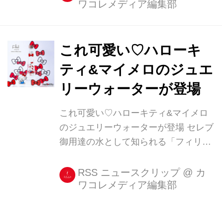
ワコレメディア編集部
リオの人気キャラクターとコラボ! 同
ブランドのアイコンである「ベイビー
マイロ」と、「HELLO KITTY」、
「MY MELODY」のコラボレーション
これ可愛い♡ハローキ
Tシャツが2月11日(土)、発売されま
ティ&マイメロのジュエ
す。 ・ハートやチョコがあちこちに
リーウォーターが登場
チョコレートやハートモチーフがあし
らわれたデザインは、バレンタインや
これ可愛い♡ハローキティ&マイメロ
ホワイトデーにぴったりな仕上がり。
のジュエリーウォーターが登場 セレブ
キティちゃんとベイビーマイロが一緒
御用達の水として知られる「フィリコ
にチョコバナナを食べていたり、マイ
ジュエリーウォーター」に、サンリオ
メロ...
のキャラクターとコラボした限定ボト
RSS ニュースクリップ
@
カ
ワコレメディア編集部
ルが登場しました! ・スワロフスキー
が輝くハローキティ&マイメロディ! 今
回コラボしたキャラクターは、サンリ