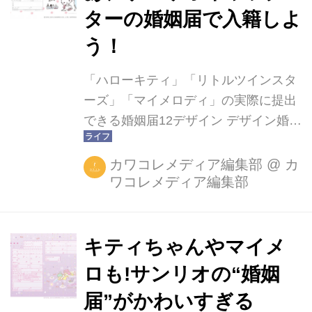
ターの婚姻届で入籍しよ
う！
「ハローキティ」「リトルツインスタ
ーズ」「マイメロディ」の実際に提出
できる婚姻届12デザイン デザイン婚姻
届の通販サイト『婚姻届製作所』にお
いてサンリオの大人気キャラクター
カワコレメディア編集部
@
カ
ワコレメディア編集部
「ハローキティ」「マイメロディ」
「リトルツインスターズ」の12デザイ
ンの婚姻届を販売開始！ 大人気のサン
リオキャラクター「ハローキティ」
キティちゃんやマイメ
「マイメロディ」「リトルツインスタ
ロも!サンリオの“婚姻
ーズ」（愛称：キキ＆ララ）とコラボ
届”がかわいすぎる
レーションした婚姻届は全部で12デザ