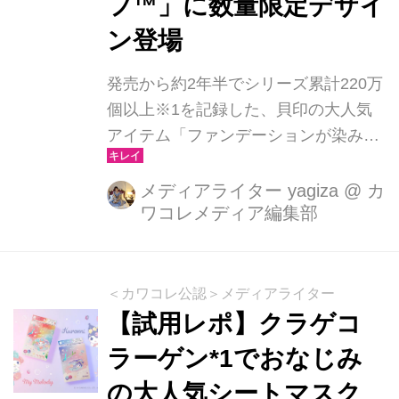
フ™」に数量限定デザイ
ン登場
発売から約2年半でシリーズ累計220万
個以上※1を記録した、貝印の大人気
アイテム「ファンデーションが染みこ
みにくいパフ™」に、サンリオの人気
キャラクターマイメロディとクロミの
メディアライター yagiza
@
カ
ワコレメディア編集部
限定デザインが仲間入り。2025年12月
1日（月）より、全国のドラッグスト
アや量販店、貝印公式オンラインスト
アで販売がスタートします。
＜カワコレ公認＞メディアライター
【試用レポ】クラゲコ
ラーゲン*1でおなじみ
の大人気シートマスク