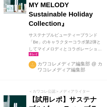
メロディ 5種のビタミン配合で毛穴*2
MY MELODY
をケアするシートマスク。 （※2:乾燥
Sustainable Holiday
によって開いた毛穴） 今回はさらに保
湿成分としてイチゴ果実エキスをプラ
Collection』
スしたマイメロディ限定処方になりま
す。 肌の表面に素早く浸透する2種の
サステナブルビューティーブランド
水溶性ビタミンに...
「Be」のキャラクターコラボ第2弾と
してマイメロディとコラボレーション
したホリデーコフレ『Be × MY
MELODY Sustainable Holiday
カワコレメディア編集部
@
カ
ワコレメディア編集部
Collection』が10月25日（水）より数
量限定で発売されました。 「Be」の
2023年ホリデーシーズンのテーマは
「Sustainable Holiday Season」。 今
＜カワコレ公認＞メディアライター
回のコラボレーションはマイメロディ
【試用レポ】サステナ
が「CLIMATE POSITIVE」という言葉