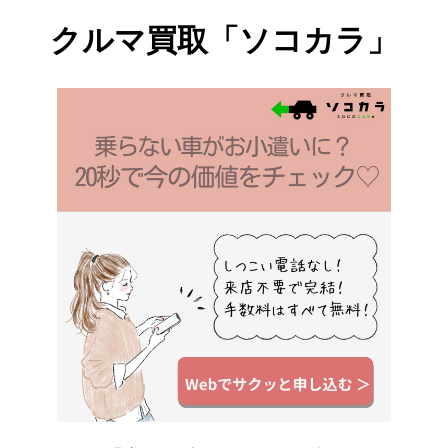
オの中でも人気の高いハローキティと
クルマ買取「ソコカラ」
マイメロディ。 透明感のあるクリアボ
トルにスタイリッシュなクリスタルコ
ンポーネントキャップや、ロゴに飾ら
れたスワロフスキー・クリスタルがラ
グジュアリーな雰囲気を演出。 可愛さ
だけでは物足りない大人の女性の心を
くすぐります♪ 720mlのボトルにはミ
ネラル豊富な「神戸ウォーター布...