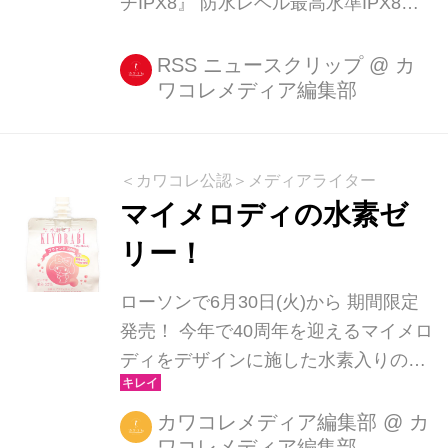
チIPX8』 防水レベル最高水準IPX8の
キュートな『防水クリアスマホネック
ポーチIPX8』をご紹介します。 この
RSS ニュースクリップ
@
カ
ワコレメディア編集部
可愛さで水深1mで60分間の防水が可
能だなんて凄すぎます! 水に沈めても
大丈夫な理由はその作りにあります。
ジッパーはな [...]
＜カワコレ公認＞メディアライター
マイメロディの水素ゼ
リー！
ローソンで6月30日(火)から 期間限定
発売！ 今年で40周年を迎えるマイメロ
ディをデザインに施した水素入りのゼ
リー「マイメロディの水素ゼリー(水素
ゼリーキヨラビ)」が6月30日(火)から
カワコレメディア編集部
@
カ
ワコレメディア編集部
期間限定で、全国のローソン（一部店