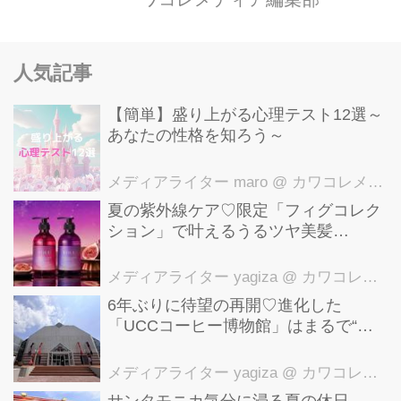
舗）にて発売開始！ 発売元の
「KIYORAきくち」は水素の専門メー
人気記事
カー。ラインナップとして、水素ゼリ
ーを開発したのが2014年。若い女性だ
【簡単】盛り上がる心理テスト12選～
けでなく、老若男女に愛される商品に
あなたの性格を知ろう～
まで認知されました。今回は、美容面
で注目を浴びる水素に、女性に嬉しい
メディアライター maro
@ カワコレメディア編集部
プラセンタや食物繊維をたっぷり配合
夏の紫外線ケア♡限定「フィグコレク
ション」で叶えるうるツヤ美髪
し、おやつ感覚でいただける美容ゼリ
【YOLU】
ーとして新たに開発されました。 「マ
メディアライター yagiza
@ カワコレメディア編集部
イメロディの水素ゼリー」商品...
6年ぶりに待望の再開♡進化した
「UCCコーヒー博物館」はまるで“コ
ーヒーのテーマパーク”！館内展示の全
貌を公開
メディアライター yagiza
@ カワコレメディア編集部
サンタモニカ気分に浸る夏の休日