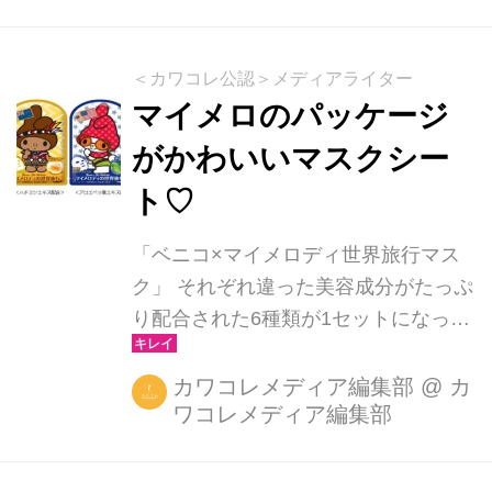
っ [...]
＜カワコレ公認＞メディアライター
マイメロのパッケージ
がかわいいマスクシー
ト♡
「ベニコ×マイメロディ世界旅行マス
ク」 それぞれ違った美容成分がたっぷ
り配合された6種類が1セットになって
登場 2015年に40周年を迎えた人気キ
ャラクター「マイメロディ」とコラボ
カワコレメディア編集部
@
カ
ワコレメディア編集部
レーションした、シート状の美容液マ
スク「ベニコ×マイメロディ世界旅行
マスク」全6種類セットが8月24日(月)