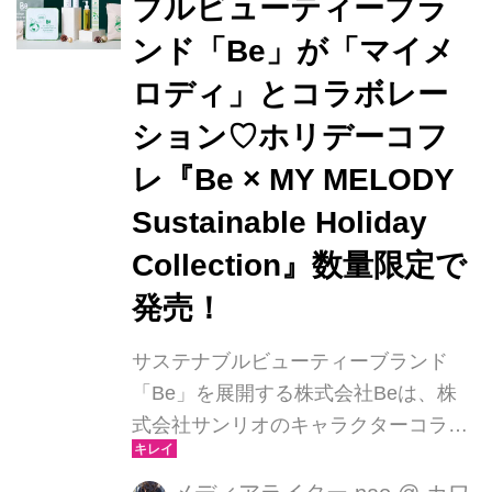
ブルビューティーブラ
を思い浮かべているデザインです。街
ンド「Be」が「マイメ
中が賑わうホリデーシーズンの後は食
品ロスや、華美な包装・使い終わった
ロディ」とコラボレー
もみの木などが大量に廃棄されるとい
ション♡ホリデーコフ
っ...
レ『Be × MY MELODY
Sustainable Holiday
Collection』数量限定で
発売！
サステナブルビューティーブランド
「Be」を展開する株式会社Beは、株
式会社サンリオのキャラクターコラボ
第2弾としてマイメロディとコラボレ
ーションしたホリデーコフレ『Be ×