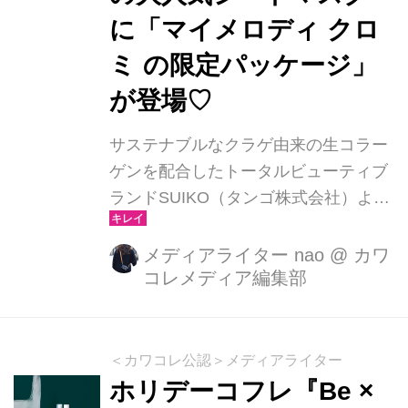
に「マイメロディ クロ
ミ の限定パッケージ」
が登場♡
サステナブルなクラゲ由来の生コラー
ゲンを配合したトータルビューティブ
ランドSUIKO（タンゴ株式会社）よ
り、人気のシートマスク2種に限定パ
ッケージが登場しています。 （※1:ク
メディアライター nao
@
カワ
コレメディア編集部
ラゲエキス〈保湿成分〉） 紫外線も乾
燥も気になる時季に、ゆらぎがちな肌
をたっぷりの潤いで満たして健やかな
状態へ導きます。 商品ラインナップ
＜カワコレ公認＞メディアライター
●SUIKO HC V5エッセンスマスク マイ
ホリデーコフレ『Be ×