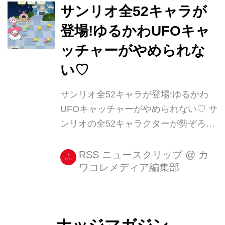
に発売されます！ この商品は、世界6
サンリオ全52キャラが
カ国（イタリア、スペイン、ニュージ
登場!ゆるかわUFOキャ
ーランド、アメリカ、ブラジル、日
ッチャーがやめられな
本）で愛されている美容成分をそれぞ
れ1種ずつシートマスクにし、今回6枚
い♡
セットにしたもの。パッケージがかわ
サンリオ全52キャラが登場!ゆるかわ
いいだけでなく、それぞれの美容成分
UFOキャッチャーがやめられない♡ サ
が異なるため、その日の肌の状態に合
ンリオの全52キャラクターが勢ぞろい
わせて使用いただけます！ ＜商品...
するゲームアプリ『Hello Kitty
Catcher』を紹介します! 先に言ってお
RSS ニュースクリップ
@
カ
ワコレメディア編集部
きます。1度この可愛いサンリオワー
ルドに足を踏み入れたら、なかなか出
てこれませんよ!! 仲間を救 [...]