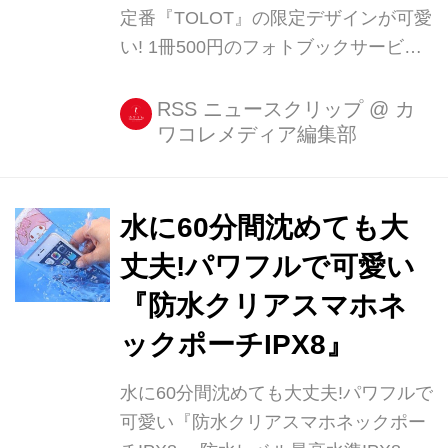
定番『TOLOT』の限定デザインが可愛
ーズ」(キキ&ララ)の3キャラクター、
い! 1冊500円のフォトブックサービス
12デザイン。 キティちゃんのリ...
アプリ『TOLOT』に、サンリオの人気
キャラ“マイメロディ”の限定デザイン
RSS ニュースクリップ
@
カ
ワコレメディア編集部
が登場しました! とっても可愛い限定
デザインは、ハッピーバースデーキッ
ト、アニバーサリーキット、ハーフバ
ースデー [...]
水に60分間沈めても大
丈夫!パワフルで可愛い
『防水クリアスマホネ
ックポーチIPX8』
水に60分間沈めても大丈夫!パワフルで
可愛い『防水クリアスマホネックポー