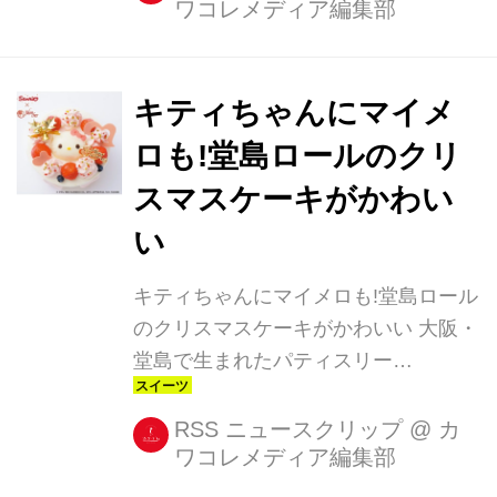
ワコレメディア編集部
ーション。 15人のクリエイターそれぞ
れの個性が輝くマイメロiPhoneケー
ス、とってもかわい [...]
キティちゃんにマイメ
ロも!堂島ロールのクリ
スマスケーキがかわい
い
キティちゃんにマイメロも!堂島ロール
のクリスマスケーキがかわいい 大阪・
堂島で生まれたパティスリー
「Moncher(モンシェール)」が、看板
商品である「堂島ロール」のクリーム
RSS ニュースクリップ
@
カ
ワコレメディア編集部
を使ったクリスマスケーキを販売して
いる。 「クリームが苦手な人からも好