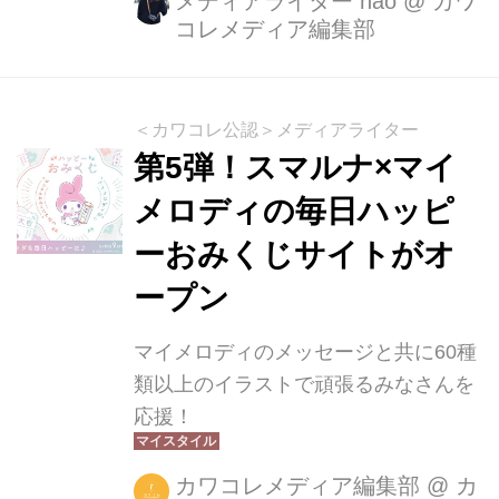
メディアライター nao
@
カワ
コレメディア編集部
MY MELODY Sustainable Holiday
Collection』を2023年10月25日（水）
より数量限定で発売いたします。 Be
の2023年ホリデーシーズンのテーマは
＜カワコレ公認＞メディアライター
「Sustainable Holiday Season」。今
第5弾！スマルナ×マイ
回のコラボレーションはマイメロディ
メロディの毎日ハッピ
が「CLIMATE POSITIVE」という言葉
ーおみくじサイトがオ
を思い浮かべているデザインです。
『Be × MY MELODY Sustainable H...
ープン
マイメロディのメッセージと共に60種
類以上のイラストで頑張るみなさんを
応援！
カワコレメディア編集部
@
カ