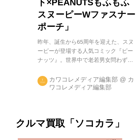
ト×PEANUTSもふもふ
スヌーピーWファスナー
ポーチ」
昨年、誕生から65周年を迎えた、スヌ
ーピーが登場する人気コミック『ピー
ナッツ』。世界中で老若男女問わず絶
大なる人気を誇り、昨年公開された映
画 『I LOVE スヌーピー THE
カワコレメディア編集部
@
カ
ワコレメディア編集部
PEANUTS MOVIE』も大ヒット上映中
です。さらに、4月23日には「スヌー
ピーミュージアム」が六本木にオープ
ンすることが決定し、「待ちきれな
クルマ買取「ソコカラ」
い！」というファンの声が、SNSでも
多数上がっています。そんなますます