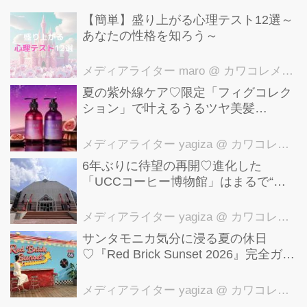
【簡単】盛り上がる心理テスト12選～
あなたの性格を知ろう～
メディアライター maro
@ カワコレメディア編集部
夏の紫外線ケア♡限定「フィグコレク
ション」で叶えるうるツヤ美髪
【YOLU】
メディアライター yagiza
@ カワコレメディア編集部
6年ぶりに待望の再開♡進化した
「UCCコーヒー博物館」はまるで“コ
ーヒーのテーマパーク”！館内展示の全
貌を公開
メディアライター yagiza
@ カワコレメディア編集部
サンタモニカ気分に浸る夏の休日
♡『Red Brick Sunset 2026』完全ガイ
ド【横浜赤レンガ倉庫】
メディアライター yagiza
@ カワコレメディア編集部