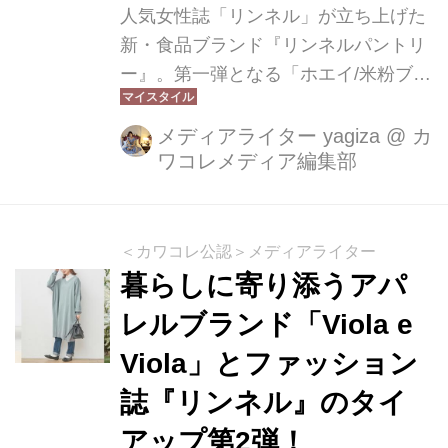
人気女性誌「リンネル」が立ち上げた
新・食品ブランド『リンネルパントリ
ー』。第一弾となる「ホエイ/米粉ブレ
ッド」が、9月20日(金)からリンネル公
式サイトにて発売スタート。原液のま
メディアライター yagiza
@
カ
ワコレメディア編集部
までは利活用が難しかったホエイが、
美味しいパンになりました。
＜カワコレ公認＞メディアライター
暮らしに寄り添うアパ
レルブランド「Viola e
Viola」とファッション
誌『リンネル』のタイ
アップ第2弾！