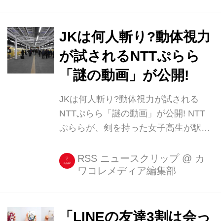
JKは何人斬り?動体視力
が試されるNTTぷらら
「謎の動画」が公開!
JKは何人斬り?動体視力が試される
NTTぷらら「謎の動画」が公開! NTT
ぷららが、剣を持った女子高生が駅の
ホームで大の男たちを相手に大立ち回
りを演じる動画『学校帰りの女子高生
RSS ニュースクリップ
@
カ
ワコレメディア編集部
が駅構内で -SAMURAI JK-』を公開し
た。 女子高生VSサラリーマン、駅構
内で斬り合い!? 映画『キル [...]
「LINEの友達3割は会っ