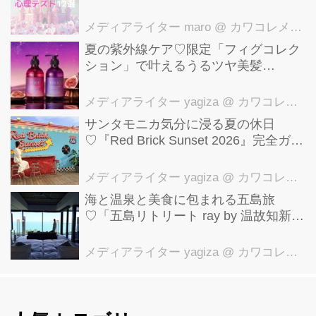
メディアライター maro
@ カワコレメディア編集部
夏の紫外線ケア♡限定「フィグコレク
ション」で叶えるうるツヤ美髪
【YOLU】
メディアライター yagiza
@ カワコレメディア編集部
サンタモニカ気分に浸る夏の休日
♡『Red Brick Sunset 2026』完全ガイ
ド【横浜赤レンガ倉庫】
メディアライター yagiza
@ カワコレメディア編集部
海と温泉と美食に包まれる五島旅
♡「五島リトリート ray by 温故知新」
で叶える極上ご褒美ステイ
メディアライター yagiza
@ カワコレメディア編集部