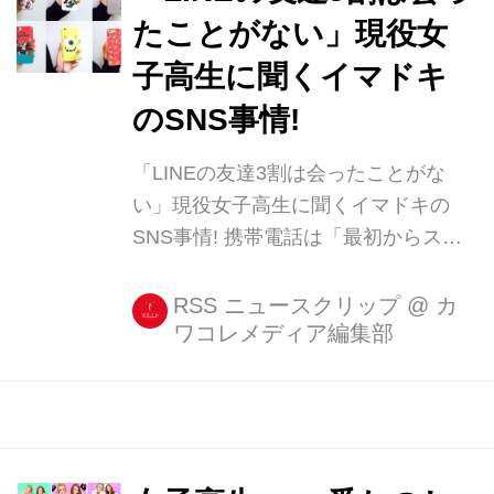
たことがない」現役女
子高生に聞くイマドキ
のSNS事情!
「LINEの友達3割は会ったことがな
い」現役女子高生に聞くイマドキの
SNS事情! 携帯電話は「最初からスマ
ホ」という10代の子がかなり増えまし
たね! そんな”スマホネイティブ”な女子
RSS ニュースクリップ
@
カ
ワコレメディア編集部
たちは、スマホをどんな風に使ってい
るのか?都内の女子高生6人に話を聞き
ました! 討論者)Aki、 [...]