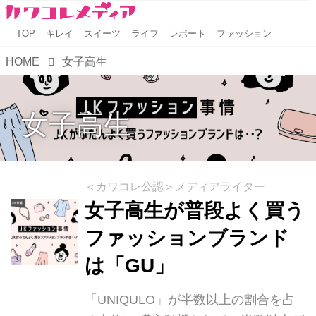
TOP
キレイ
スイーツ
ライフ
レポート
ファッション
HOME
女子高生
女子高生
＜カワコレ公認＞メディアライター
女子高生が普段よく買う
ファッションブランド
は「GU」
「UNIQULO」が半数以上の割合を占