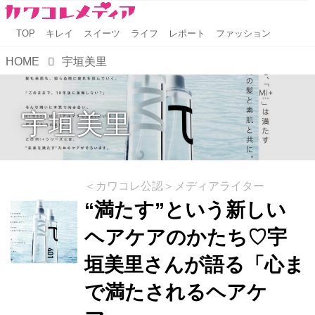
TOP
キレイ
スイーツ
ライフ
レポート
ファッション
HOME
宇垣美里
宇垣美里
＜カワコレ公認＞メディアライター
“満たす”という新しい
ヘアケアのかたち♡宇
垣美里さんが語る「心ま
で満たされるヘアケ