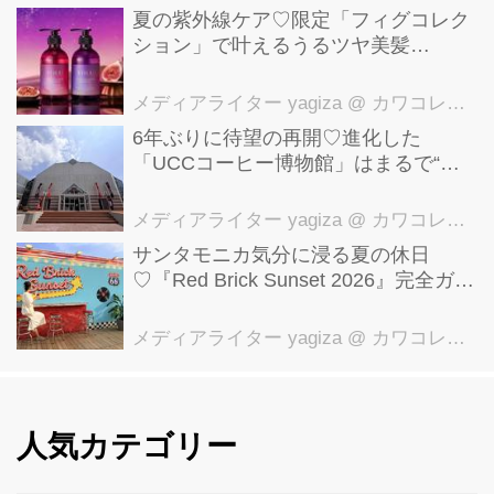
夏の紫外線ケア♡限定「フィグコレク
ション」で叶えるうるツヤ美髪
【YOLU】
メディアライター yagiza
@ カワコレメディア編集部
6年ぶりに待望の再開♡進化した
「UCCコーヒー博物館」はまるで“コ
ーヒーのテーマパーク”！館内展示の全
貌を公開
メディアライター yagiza
@ カワコレメディア編集部
サンタモニカ気分に浸る夏の休日
♡『Red Brick Sunset 2026』完全ガイ
ド【横浜赤レンガ倉庫】
メディアライター yagiza
@ カワコレメディア編集部
人気カテゴリー