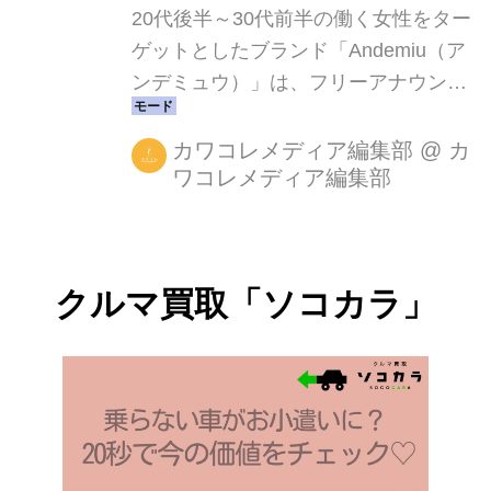
20代後半～30代前半の働く女性をター
ゲットとしたブランド「Andemiu（ア
ンデミュウ）」は、フリーアナウンサ
ー宇垣美里さんが登場する秋の仕事服
のスペシャルコンテンツを9月13日
カワコレメディア編集部
@
カ
ワコレメディア編集部
（金）より、公式WEBストア .st （ド
ットエスティ）で公開されています。
2019年の春からフリーアナウンサーと
して、既存の枠に留まらず活躍の幅を
クルマ買取「ソコカラ」
広げている、今注目の宇垣美里さん
が、アナウンサーならではのTPOに沿
った好印象な着こなし提案していま
す。 ＤＡＹ１：プレゼンデー セット
アップでビシッと決めて！ 「セットア
ップってどうしても堅苦しい雰囲気が