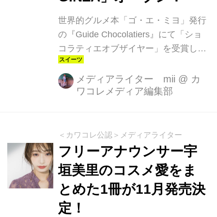
世界的グルメ本「ゴ・エ・ミヨ」発行
の『Guide Chocolatiers』にて「ショ
コラティエオブザイヤー」を受賞した
カカオ職人“ブノワ・ニアン”が手掛け
るベルギー発のチョコレートブランド
メディアライター mii
@
カ
ワコレメディア編集部
「BENOIT NIHANT (ブノワ・ニア
ン)」の国内1号店「BENOIT NIHANT
GINZA」が9月16日(土)に東京銀座にオ
ープンしました。 BENOIT NIHANT
＜カワコレ公認＞メディアライター
(ブノワ・ニアン)について 近年ベルギ
フリーアナウンサー宇
ーで注目を集める「BENOIT
垣美里のコスメ愛をま
NIHANT（ブノワ・ニアン）」は、元
とめた1冊が11月発売決
エンジニアという異色の経歴を持つカ
カオ職人“ブノワ・ニアン氏”が2005年
定！