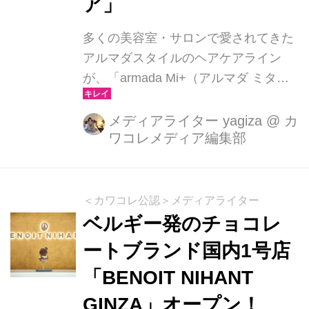
ア」
多くの美容室・サロンで愛されてきた
アルマダスタイルのヘアケアライン
が、「armada Mi+（アルマダ ミタ
ス）」として新たに生まれ変わりまし
た。2025年6月24日、リブランディン
メディアライター yagiza
@
カ
ワコレメディア編集部
グと新製品の発表を記念し、都内で開
催された発表会には、フリーアナウン
サーで俳優の宇垣美里さんが登場。ブ
ランドコンセプトである“満たすケ
＜カワコレ公認＞メディアライター
ア”に共感しながら、自身のヘアケア体
ベルギー発のチョコレ
験や美しさへの想いを語りました。
ートブランド国内1号店
「BENOIT NIHANT
GINZA」オープン！