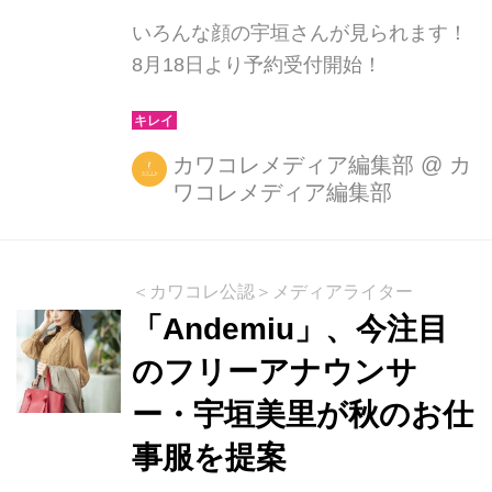
に立ち上げたチョコレートブランド。
自ら...
いろんな顔の宇垣さんが見られます！
8月18日より予約受付開始！
カワコレメディア編集部
@
カ
ワコレメディア編集部
＜カワコレ公認＞メディアライター
「Andemiu」、今注目
のフリーアナウンサ
ー・宇垣美里が秋のお仕
事服を提案