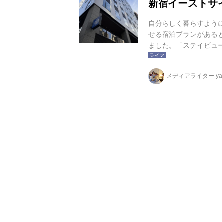
新宿イーストサ
自分らしく暮らすよう
せる宿泊プランがある
ました。「ステイビュー
性にぴったりの特別な
えるアロマ、ヨガグッ
メディアライター yag
す。日常から離れた贅