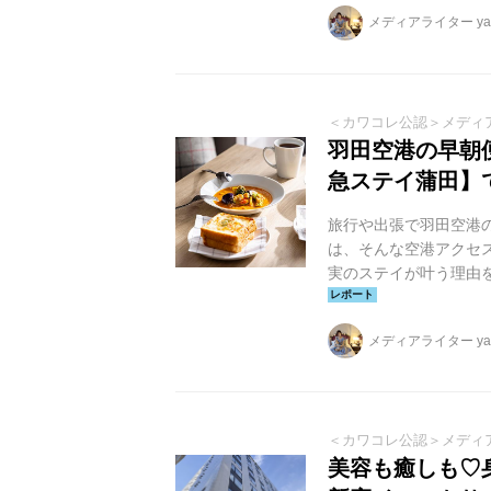
全国で 32施設となり
メディアライター yag
＜カワコレ公認＞メディ
羽田空港の早朝
急ステイ蒲田】
旅行や出張で羽田空港
は、そんな空港アクセ
実のステイが叶う理由
メディアライター yag
＜カワコレ公認＞メディ
美容も癒しも♡