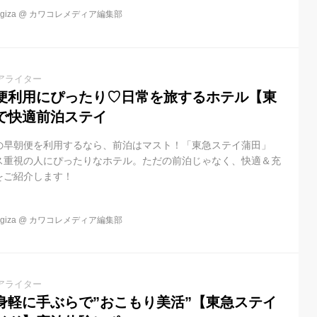
ました。
iza
@
カワコレメディア編集部
アライター
便利用にぴったり♡日常を旅するホテル【東
で快適前泊ステイ
の早朝便を利用するなら、前泊はマスト！「東急ステイ蒲田」
ス重視の人にぴったりなホテル。ただの前泊じゃなく、快適＆充
をご紹介します！
iza
@
カワコレメディア編集部
アライター
身軽に手ぶらで”おこもり美活”【東急ステイ