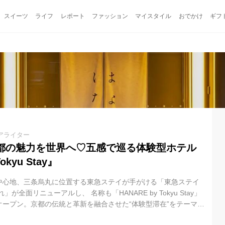
スイーツ
ライフ
レポート
ファッション
マイスタイル
おでかけ
ギフ
アライター
都の魅力を世界へ♡五感で巡る体験型ホテル
okyu Stay』
中心地、三条烏丸に位置する東急ステイが手がける「東急ステイ
が全面リニューアルし、 名称も「HANARE by Tokyu Stay」
オープン。京都の伝統と革新を融合させた“体験型滞在”をテーマ
え入れます。この開業により、東急ステイは北海道から沖縄まで