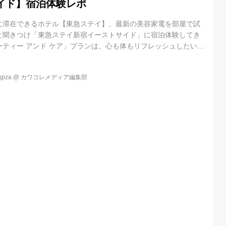
イド】宿泊体験レポ
に滞在できるホテル【東急ステイ】。最新の美容家電を部屋で試
と聞きつけ「東急ステイ新宿イーストサイド」に宿泊体験してき
ティー アンド ケア」プランは、心も体もリフレッシュしたい女
宿泊プランです。高級シャワーヘッド3種類や、森林浴気分が味わ
ズなど約10種類の美容・ウェルネスアイテムが部屋に揃っていま
iza
@
カワコレメディア編集部
沢なセルフケア体験を楽しむことができます。