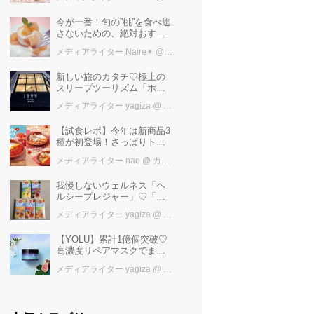
けば増量中！！
今が一番！旬の”桃”を食べ逃
さないための、絶対おすす
めピーチスイーツ５選♡
メディアライター Naire✴︎
@ カワコレメディア編集部
新しい旅のカタチ♡極上の
スリープツーリズム「ホテ
ル1899東京」で叶えるお茶
メディアライター yagiza
@ カワコレメディア編集部
で「ととの寝」快眠ステイ
【試食レポ】今年は新商品3
種が初登場！さっぱりトマ
トで暑い季節にも楽しめる
メディアライター nao
@ カワコレメディア編集部
びっくりドンキーの「トマ
ト弾けるハンバーグ」期間
我慢しないウェルネス「ヘ
限定発売中♪
ルシープレジャー」♡「水
出しハーブティー」で叶え
メディアライター yagiza
@ カワコレメディア編集部
るおいしい水分補給
【YOLU】累計1億個突破♡
高濃度リペアマスクでまと
まる“するサラ髪”へ
メディアライター yagiza
@ カワコレメディア編集部