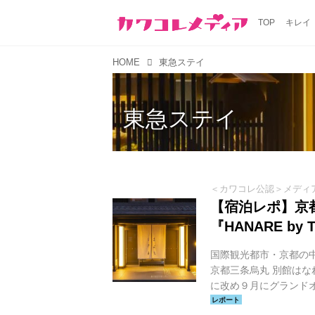
TOP
キレイ
HOME
東急ステイ
東急ステイ
＜カワコレ公認＞メディ
【宿泊レポ】京
『HANARE by T
国際観光都市・京都の
京都三条烏丸 別館はなれ」
に改め９月にグランド
に、世界中の旅人を迎