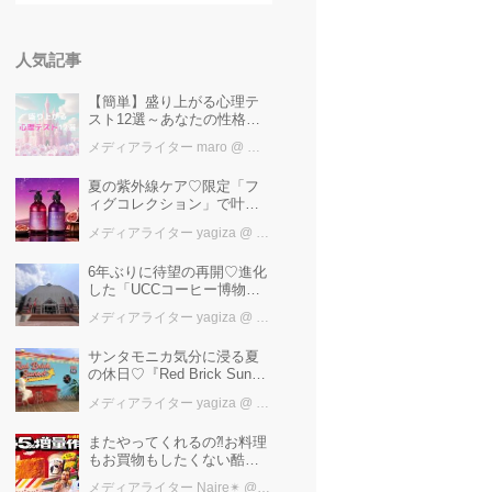
人気記事
【簡単】盛り上がる心理テ
スト12選～あなたの性格を
知ろう～
メディアライター maro
@ カワコレメディア編集部
夏の紫外線ケア♡限定「フ
ィグコレクション」で叶え
るうるツヤ美髪【YOLU】
メディアライター yagiza
@ カワコレメディア編集部
6年ぶりに待望の再開♡進化
した「UCCコーヒー博物
館」はまるで“コーヒーのテ
メディアライター yagiza
@ カワコレメディア編集部
ーマパーク”！館内展示の全
貌を公開
サンタモニカ気分に浸る夏
の休日♡『Red Brick Sunset
2026』完全ガイド【横浜赤
メディアライター yagiza
@ カワコレメディア編集部
レンガ倉庫】
またやってくれるの⁈お料理
もお買物もしたくない酷暑
に、とりあえずファミマ行
メディアライター Naire✴︎
@ カワコレメディア編集部