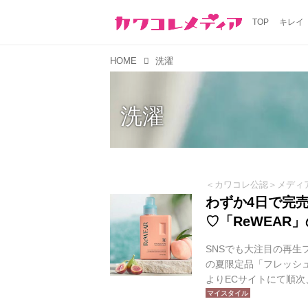
TOP
キレイ
HOME
洗濯
洗濯
＜カワコレ公認＞メディ
わずか4日で完
♡「ReWEA
SNSでも大注目の再生
の夏限定品「フレッシュ
よりECサイトにて順
にわずか4日で完売し