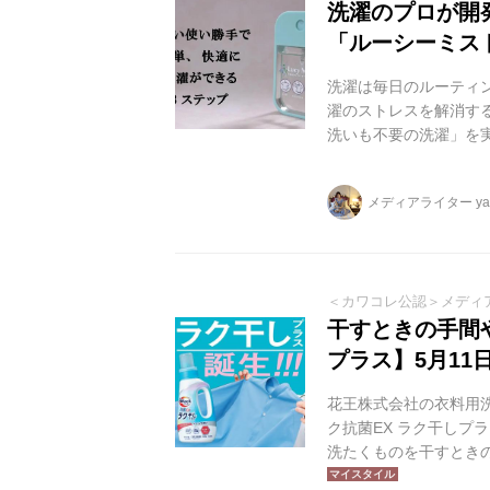
洗濯のプロが開
「ルーシーミス
洗濯は毎日のルーティ
濯のストレスを解消する 
洗いも不要の洗濯」を
を受け継いだ 洗濯のプ
してくれる優れもの♡
メディアライター yag
す！
＜カワコレ公認＞メディ
干すときの手間
プラス】5月11
花王株式会社の衣料用洗
ク抗菌EX ラク干しプ
洗たくものを干すとき
ス。洗浄性と衣類の摩