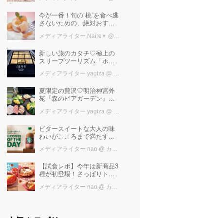
けば増量中！！
今が一番！旬の”桃”を食べ逃
さないための、絶対おすす
めピーチスイーツ５選♡
メディアライター Naire✴︎
@ カワコレメディア編集部
新しい旅のカタチ♡極上の
スリープツーリズム「ホテ
ル1899東京」で叶えるお茶
メディアライター yagiza
@ カワコレメディア編集部
で「ととの寝」快眠ステイ
夏限定の贅沢♡明治神宮外
苑『森のビアガーデン』で
日本一の「新潟産えだま
メディアライター yagiza
@ カワコレメディア編集部
め」を堪能しよう
ビタースイートな大人の味
わいがこころまで満たす
「スターバックス®
メディアライター nao
@ カワコレメディア編集部
COFFEE OF THE DAY カフ
ェモカ」新発売！
【試食レポ】今年は新商品3
種が初登場！さっぱりトマ
トで暑い季節にも楽しめる
メディアライター nao
@ カワコレメディア編集部
びっくりドンキーの「トマ
ト弾けるハンバーグ」期間
限定発売中♪