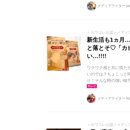
続けるための新しい贅
メディアライター yag
＜カワコレ公認＞メディ
新生活も1ヵ月
と落とそ♡「カ
い…!!!!
ワクワク感と共に慌た
いのでは？ちょこっと
り！そんな時の強い味
メディアライター Nai
＜カワコレ公認＞メディ