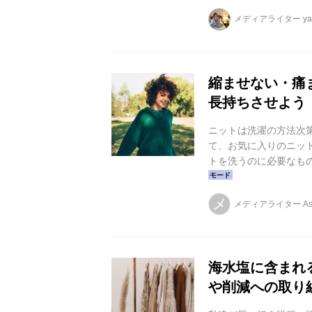
するする取り出せ、シ
メディアライター yag
ません
縮ませない・痛
長持ちさせよう
ニットは洗濯の方法次
て、お気に入りのニッ
トを洗うのに必要なも
ットを永く愛用するた
メ
メディアライター As
海水塩に含まれ
や削減への取り