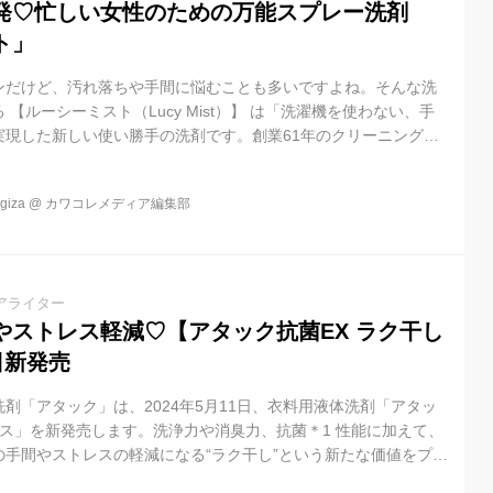
発♡忙しい女性のための万能スプレー洗剤
ト」
ンだけど、汚れ落ちや手間に悩むことも多いですよね。そんな洗
【ルーシーミスト（Lucy Mist）】 は「洗濯機を使わない、⼿
実現した新しい使い勝手の洗剤です。創業61年のクリーニング店
ロ が開発したこのアイテムは、日々の洗濯をもっと快適＆簡単に
今回は、そんな「ルーシーミスト」の魅力を詳しくご紹介しま
iza
@
カワコレメディア編集部
アライター
やストレス軽減♡【アタック抗菌EX ラク干し
日新発売
剤「アタック」は、2024年5月11日、衣料用液体洗剤「アタッ
ラス」を新発売します。洗浄力や消臭力、抗菌＊1 性能に加えて、
の手間やストレスの軽減になる“ラク干し”という新たな価値をプラ
擦軽減を両立することで、衣類のからまりを防ぎ、洗たく槽から