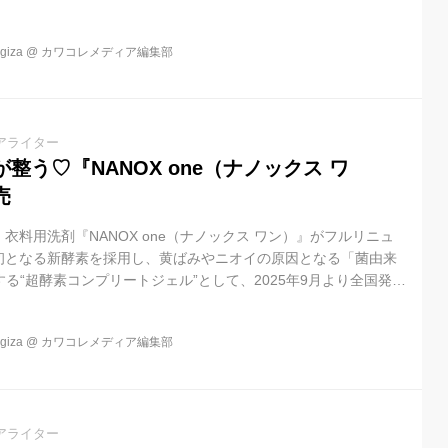
女の「たまらん」表情が、香りの魔法をリアルに伝えてくれます。
iza
@
カワコレメディア編集部
アライター
整う♡『NANOX one（ナノックス ワ
売
衣料用洗剤『NANOX one（ナノックス ワン）』がフルリニュ
初となる新酵素を採用し、黄ばみやニオイの原因となる「菌由来
する“超酵素コンプリートジェル”として、2025年9月より全国発売
iza
@
カワコレメディア編集部
アライター