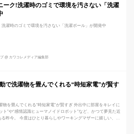
ニーク!洗濯時のゴミで環境を汚さない「洗濯
中
！洗濯時のゴミで環境を汚さない「洗濯ボール」が開発中
ップ
@
カワコレメディア編集部
自動で洗濯物を畳んでくれる“時短家電”が賢す
濯物を畳んでくれる“時短家電”が賢すぎ 外出中に部屋をキレイに
ット”や“感情認識ヒューマノイドロボット”など、かつて夢見た近
ある昨今。 今度はひとり暮らしやワーキングマザーに嬉しい、洗
電が登場しました。 「FoldiMate(フォールディメイト)」は、
る家庭用“洗濯物折りたたみ機”。 乾燥機から取り出した衣服