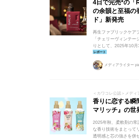
4日で完売*の「
の余韻と至福の
ド」新発売
再生ファブリックケアブ
「チェリーヴィンテー
りとして、2025年10
日（月）より全国のド
定で発売します。
メディアライター yag
＜カワコレ公認＞メディ
香りに恋する瞬
マリッチ』の世
2025年秋、柔軟剤の
な香り技術をまとって
透明感と芯の強さを併せ