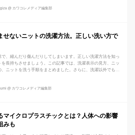
ワまで抑制します。※1 すべての菌の増殖を抑えるわけではあり
iza
@
カワコレメディア編集部
ませないニットの洗濯方法。正しい洗い方で
第で、縮んだり傷んだりしてしまいます。正しい洗濯方法を知っ
トを長持ちさせましょう。この記事では、洗濯表示の見方、ニッ
の、ニットを洗う手順をまとめました。さらに、洗濯以外でもニ
めの保管方法やお手入れの方法も紹介します。
umi
@
カワコレメディア編集部
るマイクロプラスチックとは？人体への影響
組みも