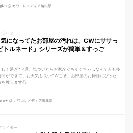
沢ケアが、この夏さらにパワーアップして帰ってきました。
iza
@
カワコレメディア編集部
アライター
…気になってたお部屋の汚れは、GWにササっ
ビトルネード」シリーズが簡単＆すっご
だしく過ぎた4月。気づいたらお家がぐちゃぐちゃ…なんて人も多
時間ができて、お天気も良いGWこそ、お部屋のお掃除にぴった
方を教えます◎
re✴︎
@
カワコレメディア編集部
アライター