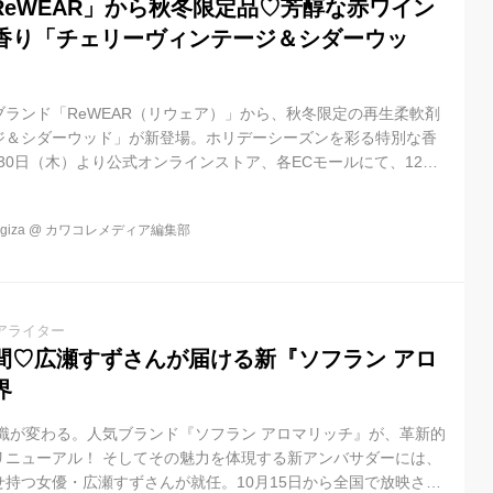
ReWEAR」から秋冬限定品♡芳醇な赤ワイン
香り「チェリーヴィンテージ＆シダーウッ
ランド「ReWEAR（リウェア）」から、秋冬限定の再生柔軟剤
ジ＆シダーウッド」が新登場。ホリデーシーズンを彩る特別な香
月30日（木）より公式オンラインストア、各ECモールにて、12月1
ラッグストア、総合スーパー（一部企業、店舗除く）にて数量限
iza
@
カワコレメディア編集部
アライター
間♡広瀬すずさんが届ける新『ソフラン アロ
界
常識が変わる。人気ブランド『ソフラン アロマリッチ』が、革新的
リニューアル！ そしてその魅力を体現する新アンバサダーには、
持つ女優・広瀬すずさんが就任。10月15日から全国で放映され