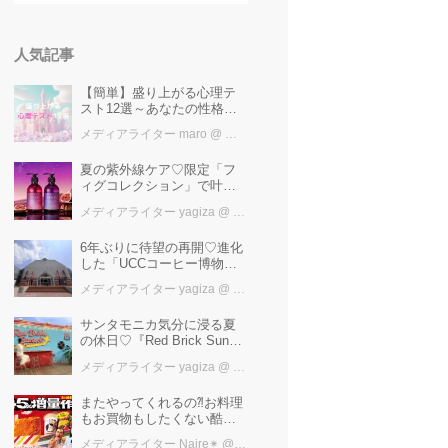
人気記事
【簡単】盛り上がる心理テ
スト12選～あなたの性格を
知ろう～
メディアライター maro
@ カワコレメディア編集部
夏の紫外線ケア♡限定「フ
ィグコレクション」で叶え
るうるツヤ美髪【YOLU】
メディアライター yagiza
@ カワコレメディア編集部
6年ぶりに待望の再開♡進化
した「UCCコーヒー博物
館」はまるで“コーヒーのテ
メディアライター yagiza
@ カワコレメディア編集部
ーマパーク”！館内展示の全
貌を公開
サンタモニカ気分に浸る夏
の休日♡『Red Brick Sunset
2026』完全ガイド【横浜赤
メディアライター yagiza
@ カワコレメディア編集部
レンガ倉庫】
またやってくれるの⁈お料理
もお買物もしたくない酷暑
に、とりあえずファミマ行
メディアライター Naire✴︎
@ カワコレメディア編集部