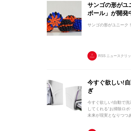
サンゴの形がユ
ボール」が開発
サンゴの形がユニーク
RSS ニュースクリ
今すぐ欲しい!
ぎ
今すぐ欲しい!自動で洗
してくれる“お掃除ロボ
未来が現実となりつつ
濯物を自動で畳む便利な家
ランドリールームに置け