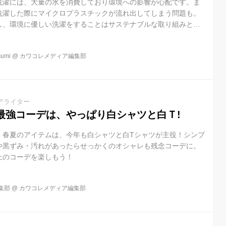
洗濯には、大量の水を消費しており環境への影響が心配です。ま
洗濯した際にマイクロプラスチックが流れ出してしまう問題も。
し、環境に優しい洗濯をすることはサステナブルな取り組みとな
のサステナブルな洗濯方法、長持ちさせる洗濯のコツなどを紹介
umi
@
カワコレメディア編集部
アライター
最強コーデは、やっぱり白シャツと白Ｔ!
、春夏のアイテムは、今年も白シャツと白Tシャツが主役！シンプ
や黒ずみ・汚れがあったらせっかくのオシャレも残念コーデに。
上のコーデを楽しもう！
集部
@
カワコレメディア編集部