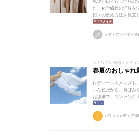
私達が日々行う洋服の
た、化学繊維の洋服を
日々の洗濯方法を見直
ります。ここでは洋服
します。
メ
メディアライター As
＜カワコレ公認＞メディ
春夏のおしゃれ
レディースもメンズも
ルな色だから、黄ばみ
お洗濯で、ワンランク
カワコレメディア編