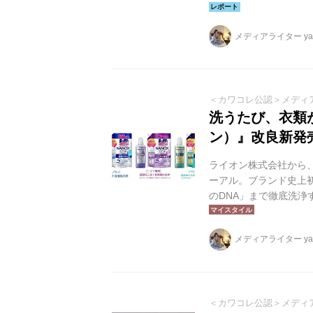
る新TVCMでは、彼
メディアライター yag
＜カワコレ公認＞メディ
洗うたび、衣類が
ン）』改良新発
ライオン株式会社から、
ーアル。ブランド史上
のDNA」まで徹底洗浄
されます。
メディアライター yag
＜カワコレ公認＞メディ