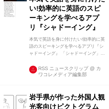
い!効率的に英語のスピ
ーキングを学べるアプ
リ『シャドーイング』
本気で英語を身に付けたい!効率的に英
語のスピーキングを学べるアプリ『シ
ャドーイング』 「シャドーイング」を
ご存知でしょうか。ネイティブの英語
の発音を後追いで発音していくスピー
RSS ニュースクリップ
@
カ
ワコレメディア編集部
キングの練習法で、通訳の方も多く実
践されており、英語初学者の方にも効
果的な練習法として知られています。
そんなシャドーイングをアプリ [...]
岩手県が作った外国人観
光客向けピクトグラム