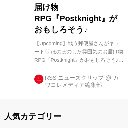
届け物
RPG『Postknight』が
おもしろそう♪
【Upcoming】戦う郵便屋さんがキュ
ート♡ ほのぼのした雰囲気のお届け物
RPG『Postknight』がおもしろそう♪
ポストマンならぬポストナイトという
わけですね(^_^) こんにちは、みきしろ
RSS ニュースクリップ
@
カ
ワコレメディア編集部
です。 今回ご紹介するのは、Kurechii
が2月9日にリリース予定の可愛らしい
RPG『Postknight』です。 本作は、魔
物などの危険があ [...]
人気カテゴリー