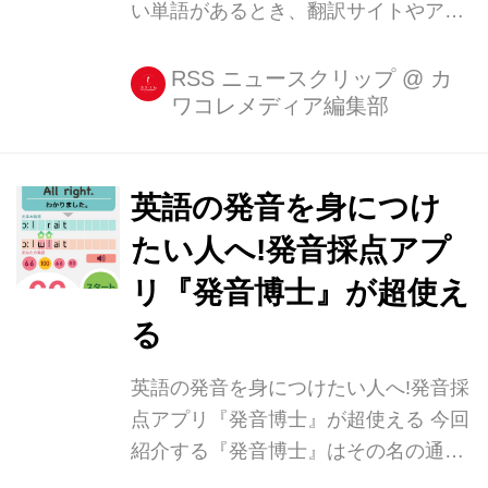
い単語があるとき、翻訳サイトやアプ
リ、辞書をひくなど、意味の調べ方も
さまざまありますが、本アプリ『写真
RSS ニュースクリップ
@
カ
ワコレメディア編集部
を翻訳』は写真を撮るという選択肢を
提供してくれています。 アプリ名通
り、意味の分からない単語や文章を撮
影し、言 [...]
英語の発音を身につけ
たい人へ!発音採点アプ
リ『発音博士』が超使え
る
英語の発音を身につけたい人へ!発音採
点アプリ『発音博士』が超使える 今回
紹介する『発音博士』はその名の通
り、英語の発音を特訓できるアプリ。