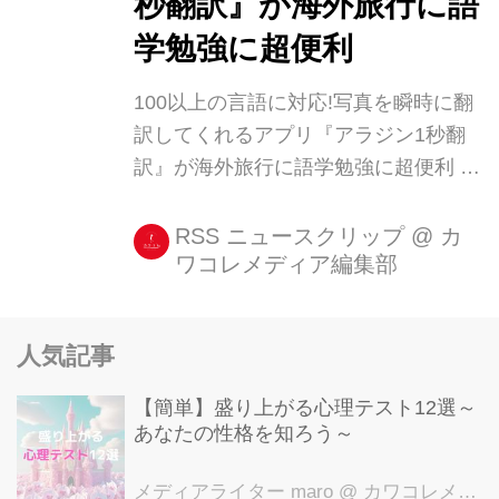
秒翻訳』が海外旅行に語
学勉強に超便利
100以上の言語に対応!写真を瞬時に翻
訳してくれるアプリ『アラジン1秒翻
訳』が海外旅行に語学勉強に超便利 今
回紹介する『アラジン1秒翻訳』は、
撮った写真を瞬時に翻訳してくれる便
RSS ニュースクリップ
@
カ
ワコレメディア編集部
利アプリ。 被写体の言語を自動判別し
てくれるので、面倒な設定等も必要な
く、1タップで事足りるところがとて
人気記事
も便利です。 海外旅行のお供や語学学
習などにも [...]
【簡単】盛り上がる心理テスト12選～
あなたの性格を知ろう～
メディアライター maro
@ カワコレメディア編集部