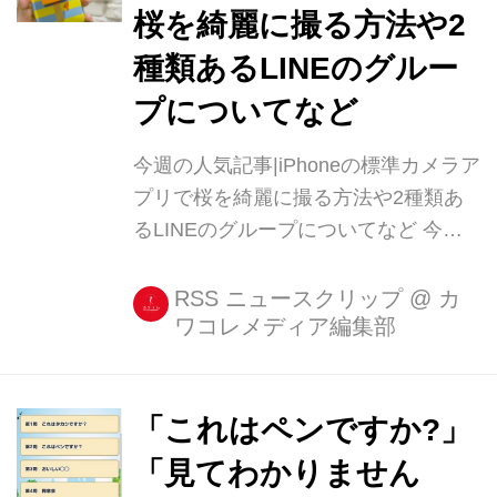
桜を綺麗に撮る方法や2
種類あるLINEのグルー
プについてなど
今週の人気記事|iPhoneの標準カメラア
プリで桜を綺麗に撮る方法や2種類あ
るLINEのグループについてなど 今週
のスマホカテゴリの人気記事をランキ
ングでご紹介! 1位にはiPhoneの標準カ
RSS ニュースクリップ
@
カ
ワコレメディア編集部
メラで綺麗な桜を撮る方法がランクイ
ン。2位にはLINEの2種類のグループに
ついての記事が読まれていました! 他
の記事も週末にまとめてチェッ [...]
「これはペンですか?」
「見てわかりません