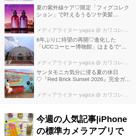
夏の紫外線ケア♡限定「フィグコレク
ション」で叶えるうるツヤ美髪
【YOLU】
メディアライター yagiza
@ カワコレメディア編集部
6年ぶりに待望の再開♡進化した
「UCCコーヒー博物館」はまるで“コ
ーヒーのテーマパーク”！館内展示の全
貌を公開
メディアライター yagiza
@ カワコレメディア編集部
サンタモニカ気分に浸る夏の休日
♡『Red Brick Sunset 2026』完全ガイ
ド【横浜赤レンガ倉庫】
メディアライター yagiza
@ カワコレメディア編集部
今週の人気記事|iPhone
の標準カメラアプリで