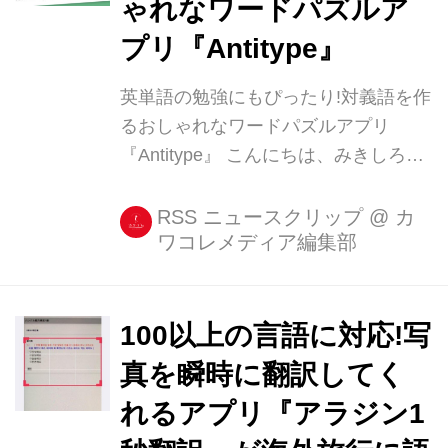
ゃれなワードパズルア
プリ『Antitype』
英単語の勉強にもぴったり!対義語を作
るおしゃれなワードパズルアプリ
『Antitype』 こんにちは、みきしろで
す。今回ご紹介する『Antitype』は、
ミニマルでおしゃれなゲームに定評の
RSS ニュースクリップ
@
カ
ワコレメディア編集部
あるBorderLeapの新作ワードパズル。
アルファベットを切り替えて上下に対
義語を作るという、デザインもパズル
システム [...]
100以上の言語に対応!写
真を瞬時に翻訳してく
れるアプリ『アラジン1