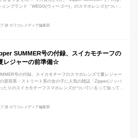
ョンブランド「WEGO(ウィーゴー)」のスマホレンズがついて
したか?♡ スイカカラーの赤い [...]
ップ
@
カワコレメディア編集部
pper SUMMER号の付録、スイカモチーフの
夏レジャーの前準備☆
r SUMMER号の付録、スイカモチーフのスマホレンズで夏レジャー
代の原宿系・ストリート系の女の子に人気の雑誌「Zipper(ジッパ
ぴったりのスイカモチーフスマホレンズがついているって知って
ジャーにもってこい! Zipper編 [...]
ップ
@
カワコレメディア編集部