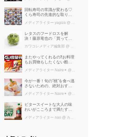
め」を堪能しよう
回転寿司の常識が変わる♡
くら寿司の先進的な取り組
みと「万博の感動」を再
メディアライター yagiza
@ カワコレメディア編集部
び！ファン必見の最新トピ
ックス
レタスのフードロスを解
決！藤原竜也の「買ってく
レタス」
カワコレメディア編集部
@ カワコレメディア編集部
またやってくれるの⁈お料理
もお買物もしたくない酷暑
に、とりあえずファミマ行
メディアライター Naire✴︎
@ カワコレメディア編集部
けば増量中！！
今が一番！旬の”桃”を食べ逃
さないための、絶対おすす
めピーチスイーツ５選♡
メディアライター Naire✴︎
@ カワコレメディア編集部
ビタースイートな大人の味
わいがこころまで満たす
「スターバックス®
メディアライター nao
@ カワコレメディア編集部
COFFEE OF THE DAY カフ
ェモカ」新発売！