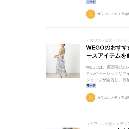
カワコレメディア編
＜カワコレ公認＞メディ
WEGOのおす
ースアイテムを
WEGOは、原宿発信
テムやベーシックなアイ
ショップが開店し、店
ました。そこでこの記
ご紹介します。 WEG
カワコレメディア編
イルを提案する原宿系
ストリート系のアイテ
広いスタイルの商品を取
＜カワコレ公認＞メディ