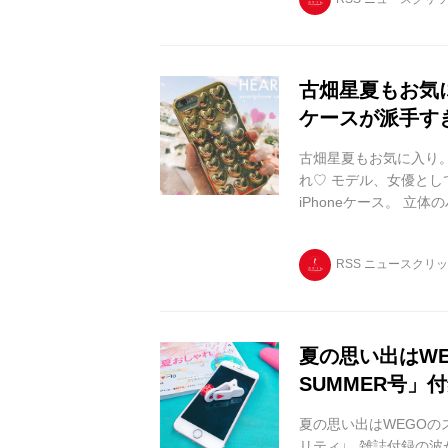
プ。 アクセサリーや
ップが取り揃うといいます。
古畑星夏もお気に
ケースが派手す
古畑星夏もお気に入り。
れ♡ モデル、女優と
iPhoneケース。 
るケースなんです♡ 古畑
RSS ニュースクリ
夏の思い出はWE
SUMMER号」
夏の思い出はWEGOのス
リティ♩ 雑誌付録の波が止