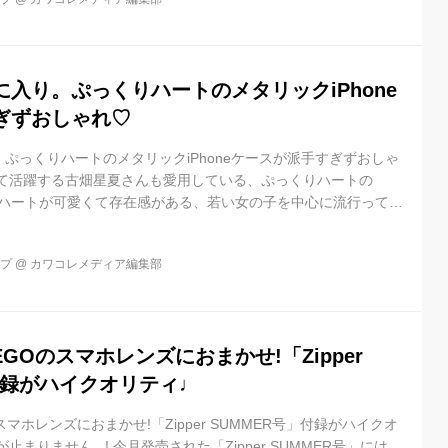
スマホグッズから、コスメやパーティーグッズまで幅広いラインナ
 チョコミニポーチ ¥300+t...
入り。ぷっくりハートのメタリックiPhone
ぎずおしゃれ♡
ぷっくりハートのメタリックiPhoneケースが派手すぎずおしゃ
して活躍する古畑星夏さんも愛用している、ぷっくりハートの
立体のハートが可愛くて存在感がある、若い女の子を中心に流行ってい
星夏はメタリックのハートが今の気分? 古 [...]
ップ
@
カワコレメディア編集部
GOのスマホレンズにおまかせ!「Zipper
付録がハイクオリティ♩
マホレンズにおまかせ!「Zipper SUMMER号」付録がハイクオ
まりません...! 今月発売された「Zipper SUMMER号」には、