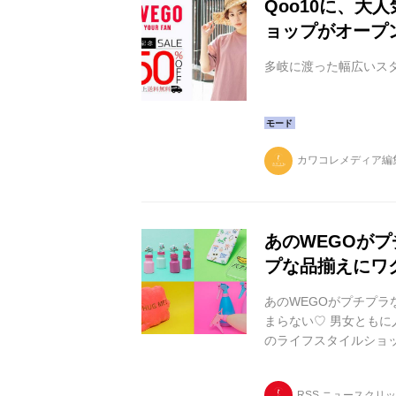
Qoo10に、大
ョップがオープ
多岐に渡った幅広いス
カワコレメディア編
あのWEGOが
プな品揃えにワ
あのWEGOがプチプラ
まらない♡ 男女ともに
のライフスタイルショップ「
「WEGO 1.3.5...
300円、500円の3
RSS ニュースクリ