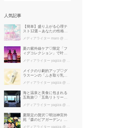
人気記事
【簡単】盛り上がる心理テ
スト12選～あなたの性格を
知ろう～
メディアライター maro
@ カワコレメディア編集部
夏の紫外線ケア♡限定「フ
ィグコレクション」で叶え
るうるツヤ美髪【YOLU】
メディアライター yagiza
@ カワコレメディア編集部
メイクのり劇的アップ♡グ
ラスーンの「ふき取り乳
液」で目指す光沢つや肌
メディアライター yagiza
@ カワコレメディア編集部
海と温泉と美食に包まれる
五島旅♡「五島リトリート
ray by 温故知新」で叶える
メディアライター yagiza
@ カワコレメディア編集部
極上ご褒美ステイ
夏限定の贅沢♡明治神宮外
苑『森のビアガーデン』で
日本一の「新潟産えだま
メディアライター yagiza
@ カワコレメディア編集部