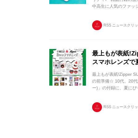
中高生に人気のファッシ
いますが、もうゲットしま
RSS ニュースクリ
最上もが表紙!Zi
スマホレンズで
最上もが表紙!Zippe
の前準備☆ 10代、20
ー)」の付録に、夏に
た? スイカモチーフで夏のレ
RSS ニュースクリ