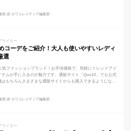
集部
@
カワコレメディア編集部
アライター
すめコーデをご紹介！大人も使いやすいレディ
厳選
の人気ファッションブランド！お手頃価格で、気軽にトレンドアイ
テムが手に入るのが魅力です。通販サイト「Qoo10」でも公式
舗はもちろんさまざまな通販サイトからも購入できるようになり
事では、WEGOのアイテムを使ったおすすめのコーディネートを
Oは幅広い年代に人気！ 「WEGO（ウィゴー）」 は、幅広いスタ
集部
@
カワコレメディア編集部
のファッションブランドです。「原宿ファッション」を代表する
ムをはじめ、レトロ感のあるアイテム、韓国系のアイテムなど幅
り揃えてい...
アライター