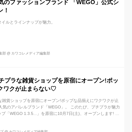
人気のファッションブランド 「WEGO」公式シ
ン！
タイルとラインナップが魅力。
集部
@
カワコレメディア編集部
プチプラな雑貨ショップを原宿にオープン!ポッ
クワクが止まらない♡
な雑貨ショップを原宿にオープン!ポップな品揃えにワクワクが止
人気のアパレルブランド「WEGO」。 このたび、プチプラが魅力
WEGO 1.3.5...」を原宿に10月7日(土)、オープンします! ・
」が原宿にオープン! 新たに登場する「WEGO 1.3.5...」は、100円、
プライスを中心に、ポップでキュートなアイテムが展開するショッ
ップ
@
カワコレメディア編集部