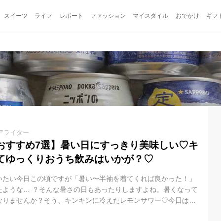
スイーツ
ライフ
レポート
ファッション
マイスタイル
おでかけ
ギフ
アライター
おすすめ7選】暑い日にすっきり美味しい♡キ
てゆっくりおうち飲みはいかが？♡
いたい今日この頃ですが「暑い〜半袖を着てくれば良かった！」
たような… ？そんな暑さの日もあったりしますよね。暑くなって
なりませんか？そう、キンキンに冷えたレモンサワー♡今日はお
レモンサワーをご紹介します♩