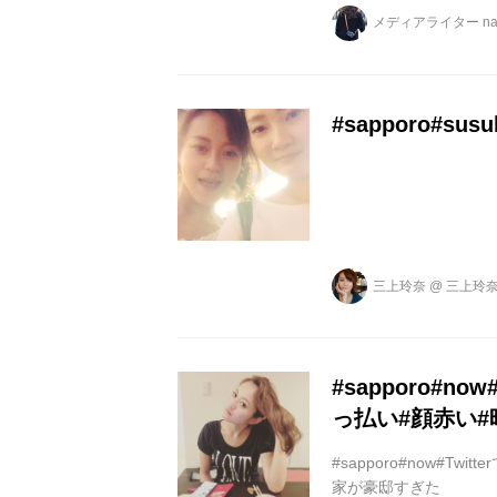
メディアライター na
#sapporo#susu
三上玲奈
@
三上玲奈
#sapporo#n
っ払い#顔赤い
#sapporo#now#
家が豪邸すぎた