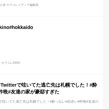
o
@
カワコレメディア編集部
kino#hokkaido
 カワコレDINO
ow#Twitterで呟いてた逃亡先は札幌でした！#酔
#昨晩#友達の家が豪邸すぎた
Twitterで呟いてた逃亡先は札幌でした！#酔っ払い#顔赤い#昨晩#友達の