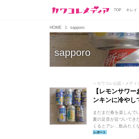
TOP
キレイ
HOME
sapporo
sapporo
＜カワコレ公認＞メディ
【レモンサワー
ンキンに冷やし
まだまだ春を楽しんで
夏の足音が近づいてき
くるとアレ…飲みたく
うち飲みにおすすめの