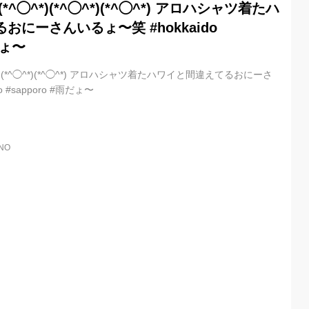
^◯^*)(*^◯^*)(*^◯^*) アロハシャツ着たハ
おにーさんいるょ〜笑 #hokkaido
だょ〜
*)(*^◯^*)(*^◯^*) アロハシャツ着たハワイと間違えてるおにーさ
 #sapporo #雨だょ〜
NO