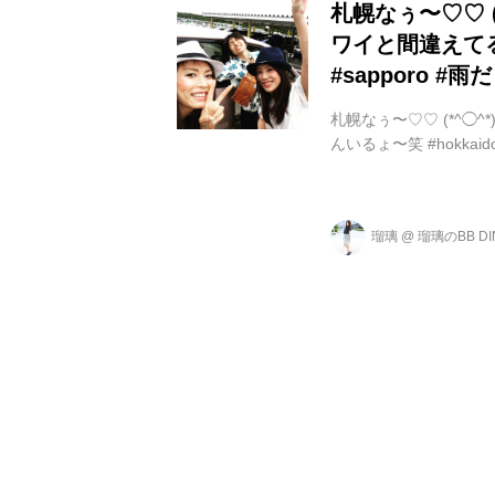
札幌なぅ〜♡♡ (*
ワイと間違えてる
#sapporo #雨
札幌なぅ〜♡♡ (*^◯^
んいるょ〜笑 #hokkaido
瑠璃
@
瑠璃のBB DI