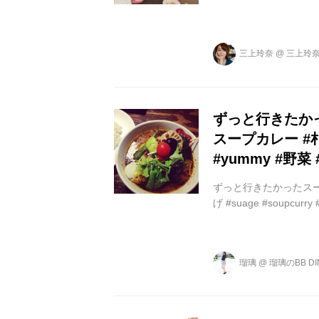
三上玲奈
@
三上玲奈
ずっと行きたかっ
スープカレー #札幌 
#yummy #野菜
ずっと行きたかったスープ
げ #suage #soupcurr
瑠璃
@
瑠璃のBB DI