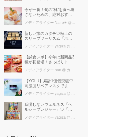
けば増量中！！
今が一番！旬の”桃”を食べ逃
さないための、絶対おすす
めピーチスイーツ５選♡
メディアライター Naire✴︎
@ カワコレメディア編集部
新しい旅のカタチ♡極上の
スリープツーリズム「ホテ
ル1899東京」で叶えるお茶
メディアライター yagiza
@ カワコレメディア編集部
で「ととの寝」快眠ステイ
【試食レポ】今年は新商品3
種が初登場！さっぱりトマ
トで暑い季節にも楽しめる
メディアライター nao
@ カワコレメディア編集部
びっくりドンキーの「トマ
ト弾けるハンバーグ」期間
【YOLU】累計1億個突破♡
限定発売中♪
高濃度リペアマスクでまと
まる“するサラ髪”へ
メディアライター yagiza
@ カワコレメディア編集部
我慢しないウェルネス「ヘ
ルシープレジャー」♡「水
出しハーブティー」で叶え
メディアライター yagiza
@ カワコレメディア編集部
るおいしい水分補給