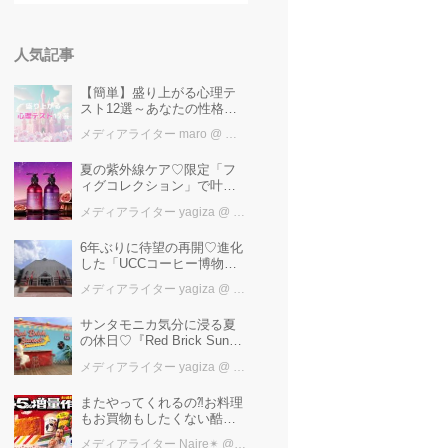
人気記事
【簡単】盛り上がる心理テ
スト12選～あなたの性格を
知ろう～
メディアライター maro
@ カワコレメディア編集部
夏の紫外線ケア♡限定「フ
ィグコレクション」で叶え
るうるツヤ美髪【YOLU】
メディアライター yagiza
@ カワコレメディア編集部
6年ぶりに待望の再開♡進化
した「UCCコーヒー博物
館」はまるで“コーヒーのテ
メディアライター yagiza
@ カワコレメディア編集部
ーマパーク”！館内展示の全
貌を公開
サンタモニカ気分に浸る夏
の休日♡『Red Brick Sunset
2026』完全ガイド【横浜赤
メディアライター yagiza
@ カワコレメディア編集部
レンガ倉庫】
またやってくれるの⁈お料理
もお買物もしたくない酷暑
に、とりあえずファミマ行
メディアライター Naire✴︎
@ カワコレメディア編集部