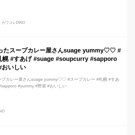
 カワコレDINO
たスープカレー屋さんsuage yummy♡♡ #
#すあげ #suage #soupcurry #sapporo
 #おいしい
カレー屋さんsuage yummy♡♡ #スープカレー #札幌 #すあ
y #sapporo #yummy #野菜 #おいしい
NO