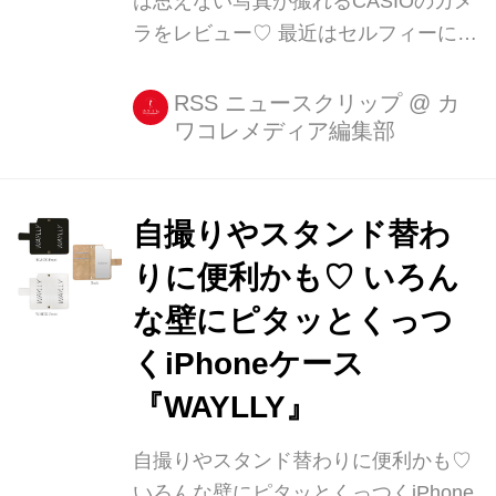
は思えない写真が撮れるCASIOのカメ
ラをレビュー♡ 最近はセルフィーに特
化したデジカメも増えてきましたね。
こちらも一見普通のデジカメですが、
RSS ニュースクリップ
@
カ
ワコレメディア編集部
実は斬新なトランスフォームで今まで
にない自撮りができるというものなん
です♡ どんな写真が撮れるのか、今ま
でと何が違うのか、CASI [...]
自撮りやスタンド替わ
りに便利かも♡ いろん
な壁にピタッとくっつ
くiPhoneケース
『WAYLLY』
自撮りやスタンド替わりに便利かも♡
いろんな壁にピタッとくっつくiPhone