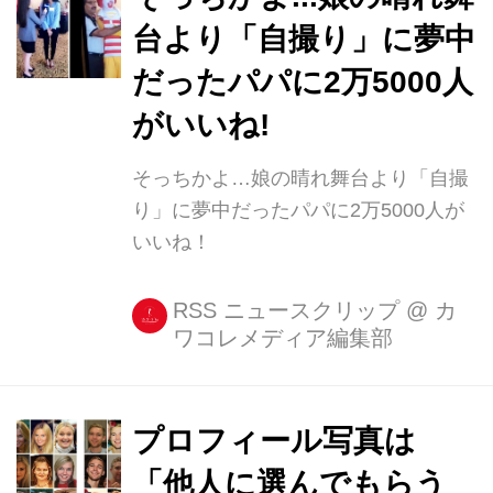
台より「自撮り」に夢中
だったパパに2万5000人
がいいね!
そっちかよ…娘の晴れ舞台より「自撮
り」に夢中だったパパに2万5000人が
いいね！
RSS ニュースクリップ
@
カ
ワコレメディア編集部
プロフィール写真は
「他人に選んでもらう