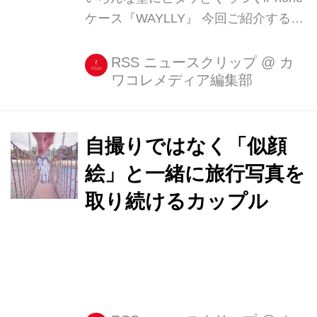
ケース『WAYLLY』 今回ご紹介する
『WAYLLY』は、壁にピタッとくっつ
く自撮り向けのiPhoneケース。 ある程
RSS ニュースクリップ
@
カ
ワコレメディア編集部
度ツルッとした壁ならばどこでもくっ
つくので、セルフィーやフォームチェ
ック、お風呂での動画視聴、キッチン
でのレシピ閲覧など、いろ [...]
自撮りではなく「似顔
絵」と一緒に旅行写真を
取り続けるカップル