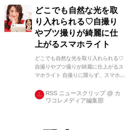
なっているのでご紹介します♪ セルフ
どこでも自然な光を取
ィー・ダッドは大人気! 米・ワシント
り入れられる♡自撮り
ン在住のコメディアンChris “Burr”
やブツ撮りが綺麗に仕
Martin(クリス・マーティン)さんは、
「Selfie Dad(セルフィー・ダッド)」と
上がるスマホライト
して、1万4千人のフォロワーを持つイ
どこでも自然な光を取り入れられる♡
ンスタグラマー。 Burr Martinさん
自撮りやブツ撮りが綺麗に仕上がるス
(@therealbu...
マホライト 自撮りに限らず、スマホで
写真を撮る際に気になるのが光の当た
り方。 今回ご紹介する『フォトジェニ
RSS ニュースクリップ
@
カ
ワコレメディア編集部
ックライト レイミー』は、そんなスマ
ホでの撮影にぴったりな女子向け自撮
りライト。 自然な光でキレイに撮れ
て、まるでプロのような [...]