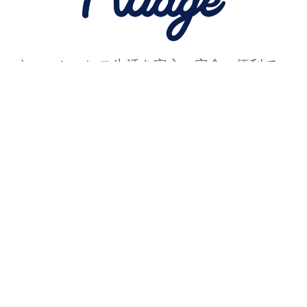
キャッシュレス生活を安心・安全・便利で、
より楽しくするコンテンツを発信中！
「アイラブユー!」毎日
孫娘にメッセージを送
るおばあちゃんの愛に
「泣ける」の声多数