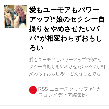
愛もユーモアもパワー
アップ!“娘のセクシー自
撮りをやめさせたいパ
パ”が相変わらずおもし
ろい
愛もユーモアもパワーアップ!“娘のセ
クシー自撮りをやめさせたいパパ”が相
変わらずおもしろい どんなことでも、
ユーモア溢れる解決策を見いだせる人
って魅力的ですよね。 以前、ISUTAで
RSS ニュースクリップ
@
カ
ワコレメディア編集部
も掲載した、娘のセクシー自撮りをや
めさせるために奮闘するパパのインス
タグラムが、さらにおもしろいことに