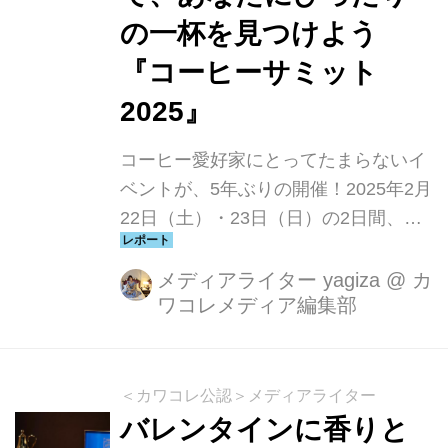
の一杯を見つけよう
『コーヒーサミット
2025』
コーヒー愛好家にとってたまらないイ
ベントが、5年ぶりの開催！2025年2月
22日（土）・23日（日）の2日間、東
京都立産業貿易センター浜松町館に
て、東日本コーヒー商工組合80周年記
メディアライター yagiza
@
カ
ワコレメディア編集部
念事業『コーヒーサミット2025（二―
ゼロニーゴー）』が開催されました。
今回は過去最大規模となる26社が出展
し、それぞれ自慢のコーヒーを提供。
＜カワコレ公認＞メディアライター
さらに、デジタル技術を活用した「珈
バレンタインに香りと