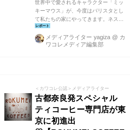
世界中で愛されるキャラクター「ミッ
キーマウス」が、今度はバリスタとし
て私たちの家にやってきます。ネスレ
日本株式会社は2024年9月1日より「ネ
スカフェ ドルチェ グスト」シリーズ
メディアライター yagiza
@
カ
ワコレメディア編集部
から、「ネスカフェ ドルチェ グスト
＜バリスタミッキー＞ バラエティカプ
セルセット 16P（14杯分）」を販売開
始しました。自宅で手軽にカフェ気分
を楽しめるこの商品は、ファンにとっ
てもコーヒー愛好者にとっても魅力的
＜カワコレ公認＞メディアライター
なアイテムです。 世界中を旅して出会
古都奈良発スペシャル
ったさまざまなコーヒー、その豊かな
ティコーヒー専⾨店が東
味わいと香りに魅了された「バリスタ
京に初進出
ミッキー」が誘う、わくわくした楽し
いカフェタイム 「ネスカフェ ドルチ