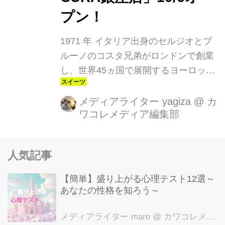
プン！
1971 年 イタリア出身のセルジオとブ
ルーノのコスタ兄弟がロンドンで創業
し、世界45ヵ国で展開するヨーロッパ
No.1※1 のカフェブランドに成長しま
した。コーヒー豆の選定／焙煎／抽出
メディアライター yagiza
@
カ
ワコレメディア編集部
／ミルクのすべてにこだわり贅沢にブ
レンドした厳選豆をじっくりと丁寧に
焙煎し、熟練したバリスタが抽出した
人気記事
味わいは、50年に渡り “コーヒーマス
ター”によって守られています。10月6
【簡単】盛り上がる心理テスト12選～
日にオープンする「コスタコーヒー
あなたの性格を知ろう～
※2」のフラッグシップ店「コスタコ
ーヒー CURA銀座店」オープン記念メ
メディアライター maro
@ カワコレメディア編集部