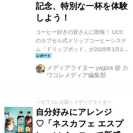
記念、特別な一杯を体験
しよう！
コーヒー好きの皆さんに朗報！ UCC
のカプセル式ドリップコーヒーシステ
ム「ドリップポッド」が2025年3月23
日に10周年を迎え、特別なプロジェク
トが始動しました。今回は、その第一
メディアライター yagiza
@
カ
ワコレメディア編集部
弾となる「10thアニバーサリーカプセ
ルセット」と、期間限定の体験イベン
ト「DRIP POD LAB」についてご紹介
します。
＜カワコレ公認＞メディアライター
自分好みにアレンジ
♡「ネスカフェ エスプ