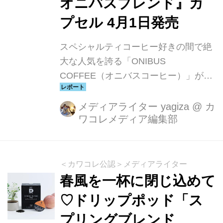
オニバスブレンド』カ
プセル 4月1日発売
スペシャルティコーヒー好きの間で絶
大な人気を誇る「ONIBUS
COFFEE（オニバスコーヒー）」が、
ついに KEURIG® のカプセルに登場。
2026年4月1日より発売される
メディアライター yagiza
@
カ
ワコレメディア編集部
『ONIBUS COFFEE オニバスブレン
ド』は、店舗で味わうあの一杯を、自
宅でそのまま楽しめる待望の新作で
す。全米No.1シェアのカプセル式コー
＜カワコレ公認＞メディアライター
ヒーマシン KEURIG® が、東京・奥沢
春風を一杯に閉じ込めて
発の人気ロースターと共同開発したこ
♡ドリップポッド「ス
とで、スペシャルティコーヒーの新し
プリングブレンド
い楽しみ方が広がります。