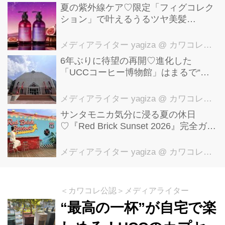
ディア先行自由内覧会へ行ってきまし
夏の紫外線ケア♡限定「フィグコレク
ション」で叶えるうるツヤ美髪
た。レポート致します。※１ 店舗数ベ
【YOLU】
ース（アレグラ社 2021 年ワールドコ
メディアライター yagiza
@ カワコレメディア編集部
ーヒーポータル調...
6年ぶりに待望の再開♡進化した
「UCCコーヒー博物館」はまるで“コ
ーヒーのテーマパーク”！館内展示の全
貌を公開
メディアライター yagiza
@ カワコレメディア編集部
サンタモニカ気分に浸る夏の休日
♡『Red Brick Sunset 2026』完全ガイ
ド【横浜赤レンガ倉庫】
メディアライター yagiza
@ カワコレメディア編集部
＜カワコレ公認＞メディアライター
“最高の一杯”が自宅で楽