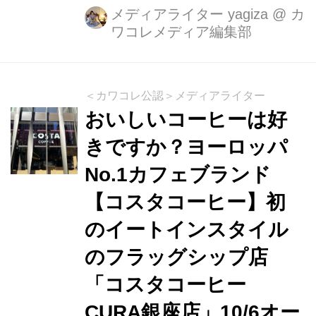
テーマにした日替わりスイーツとコー
メディアライター yagiza
@
カ
ワコレメディア編集部
ヒーのマリアージュが楽しめるお店
「毎日がコーヒーようび」を11月27日
より7日間限定で東京・池尻大橋イベ
ントスペースにてオープンしていま
＜カワコレ公認＞メディアライター
す。
おいしいコーヒーは好
きですか？ヨーロッパ
No.1カフェブランド
【コスタコーヒー】初
のイートインスタイル
のフラッグシップ店
「コスタコーヒー
CURA銀座店」10/6オー