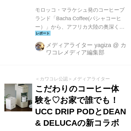
モロッコ・マラケシュ発のコーヒーブ
ランド「Bacha Coffee(バシャコーヒ
ー）」から、アフリカ大陸の奥深くを
感じさせる2つの新商品「キングオブ
アフリカコーヒー」と「モロカンサハ
メディアライター yagiza
@
カ
ワコレメディア編集部
ラコーヒー」が発売されました。バシ
ャコーヒーは、世界35か国から厳選さ
れた200種類以上の100%アラビカコー
ヒーを提供しており、今回の新作もア
＜カワコレ公認＞メディアライター
フリカの壮大な自然や豊かな風味を体
こだわりのコーヒー体
感できる一杯に仕上がっています。
験を♡お家で誰でも！
UCC DRIP PODとDEAN
& DELUCAの新コラボ