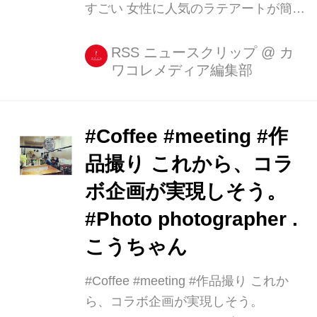
すごい 女性に人気のラテアートが簡単
に作れるガジェット『Ripples』をご紹
介します。 ただ絵が描いてあるだけな
RSS ニュースクリップ
@
カ
ワコレメディア編集部
のに、見るととてもテンションがあが
るラテアートを飲みながらほっと一息
つきましょう。 使い方は簡単。 コー
ヒーにミル [...]
#Coffee #meeting #作
品撮り これから、コラ
ボ企画が実現しそう。
#Photo photographer .
こうちゃん
#Coffee #meeting #作品撮り これか
ら、コラボ企画が実現しそう。