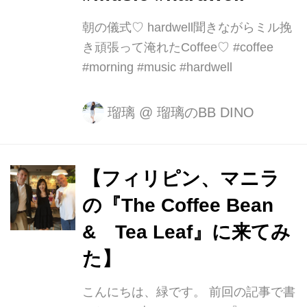
朝の儀式♡ hardwell聞きながらミル挽
き頑張って淹れたCoffee♡ #coffee
#morning #music #hardwell
瑠璃
@
瑠璃のBB DINO
【フィリピン、マニラ
の『The Coffee Bean
& Tea Leaf』に来てみ
た】
こんにちは、緑です。 前回の記事で書