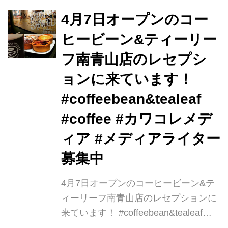
出レシピに加え、日本や世界の抽出競
技会で活躍するUCCグループのコーヒ
4月7日オープンのコー
ーのスペシャリストが作った抽出レシ
ヒービーン&ティーリー
ピ「プロレシピ」での抽出が可能にな
フ南青山店のレセプシ
り、100通り以上の飲み方が楽しめま
す。
ョンに来ています！
#coffeebean&tealeaf
#coffee #カワコレメデ
ィア #メディアライター
募集中
4月7日オープンのコーヒービーン&テ
ィーリーフ南青山店のレセプションに
来ています！ #coffeebean&tealeaf
#coffee #カワコレメディア #メディア