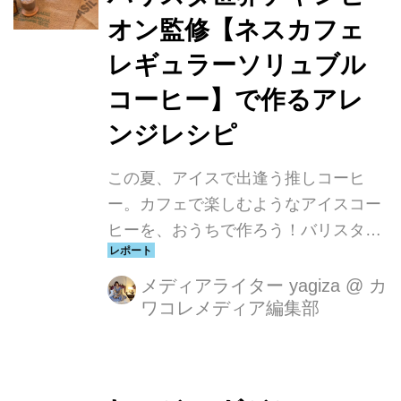
ンしました。新メニューとして、奈良
オン監修【ネスカフェ
本店とグランスタ丸の内店で新感覚ア
イスコーヒー「ダブルオリジンアイス
レギュラーソリュブル
コーヒー」やグランスタ丸の内店限定
コーヒー】で作るアレ
で「東京ブレンド」も発売いたしま
ンジレシピ
す。
この夏、アイスで出逢う推しコーヒ
ー。カフェで楽しむようなアイスコー
ヒーを、おうちで作ろう！バリスタ世
界チャンピオン 粕谷 哲さん監修のも
と作成した「ネスカフェ レギュラーソ
メディアライター yagiza
@
カ
ワコレメディア編集部
リュブルコーヒー」を使って作るアレ
ンジレシピ4種公開されました！