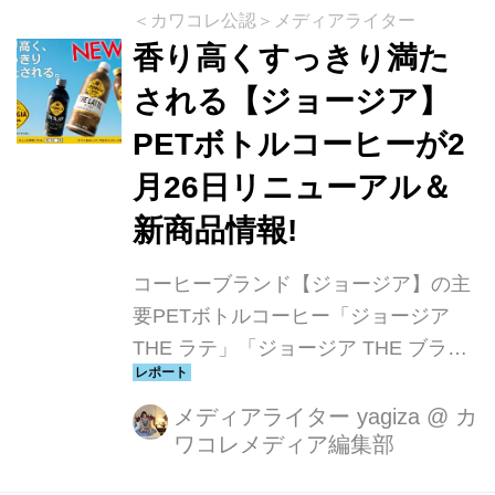
し、さらにBLACK無糖30周年の期間限
＜カワコレ公認＞メディアライター
定製品として、産地にこだわったブラ
香り高くすっきり満た
ック『UCC BLACK無糖 ブルーマウン
される【ジョージア】
テン＆キリマンジァロ リキャップ缶
PETボトルコーヒーが2
275g』を4月1日に新発売します。
「より良い世界のために、コーヒーの
月26日リニューアル＆
力を解き放つ。」 UCCグループは
新商品情報!
「より良い世界のため...
コーヒーブランド【ジョージア】の主
要PETボトルコーヒー「ジョージア
THE ラテ」「ジョージア THE ブラッ
ク」「ジョージア THE 微糖」「ジョ
ージア THE ゼロ」の4製品※1をスペ
メディアライター yagiza
@
カ
ワコレメディア編集部
シャルティコーヒー専門店「猿田彦珈
琲」監修のもと、さらにすっきりと飲