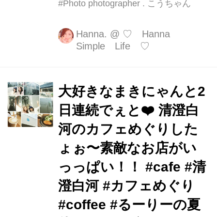
#Photo photographer . こうちゃん
Hanna.
@
♡ Hanna
Simple Life ♡
大好きなまきにゃんと2
日連続でぇと❤️ 清澄白
河のカフェめぐりした
ょぉ〜素敵なお店がい
っっぱい！！ #cafe #清
澄白河 #カフェめぐり
#coffee #るーりーの夏