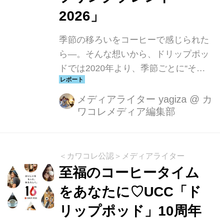
2026」
季節の移ろいをコーヒーで感じられた
ら—。そんな想いから、ドリップポッ
ドでは2020年より、季節ごとに“その
時期だけの味わい”を楽しめるシーズナ
ルブレンドを届けてきました。2026年
メディアライター yagiza
@
カ
ワコレメディア編集部
春に登場する「スプリングブレンド
2026」は、白桃のようなやわらかな甘
みと、ジャスミンのように華やかに広
がる香りが特徴。冷たさの残る空気
＜カワコレ公認＞メディアライター
に、ふわりと春風が混じりはじめる瞬
至福のコーヒータイム
間を、一杯のコーヒーで表現していま
をあなたに♡UCC「ド
す。
リップポッド」10周年