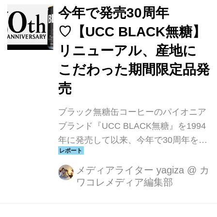
しました。本格的なお店の味わいをご
今年で発売30周年
家庭やオフィスで気軽に楽しめるカプ
♡【UCC BLACK無糖】
セルです。※1Euromonitor2021 年実
リニューアル、産地に
績データ
こだわった期間限定品発
売
ブラック無糖缶コーヒーのパイオニア
ブランド『UCC BLACK無糖』を1994
年に発売して以来、今年で30周年を迎
えます。『UCC BLACK無糖 缶185g』
をリニューアルし、3月4日に全国で発
メディアライター yagiza
@
カ
ワコレメディア編集部
売しました。併せてリキャップ缶製品
『UCC BLACK無糖 RICH リキャップ
缶275g』『同 375g』をリニューアル