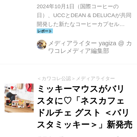
2024年10月1日（国際コーヒーの
日）、UCCとDEAN & DELUCAが共同
開発した新たなコーヒーカプセル
「UCC DRIP POD『ディーン＆デルー
カブレンド』」が発売されます。これ
メディアライター yagiza
@
カ
ワコレメディア編集部
は、カプセル式ドリップコーヒーシス
テム「ドリップポッド」を使い、手軽
にプロ並みのコーヒーを楽しめる商品
です。今回のコラボレーションは、
＜カワコレ公認＞メディアライター
UCCとDEAN & DELUCAによる第2弾
ミッキーマウスがバリ
であり質の高いコーヒーを家庭でも体
スタに♡「ネスカフェ
験できる新しい提案となっています。
ドルチェ グスト ＜バリ
UCCドリップポッド公式オンラインス
トアでは、9月20日（金）より先行予
スタミッキー＞」新発売
約を開始します。