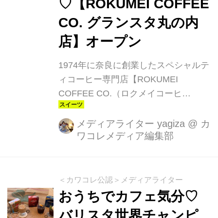
♡【ROKUMEI COFFEE
ェ グスト <バリスタミッ...
CO. グランスタ丸の内
店】オープン
1974年に奈良に創業したスペシャルテ
ィコーヒー専⾨店【ROKUMEI
COFFEE CO.（ロクメイコーヒ
ー）】。焙煎技術の日本大会で優勝実
績の持つ焙煎士がこだわり抜いたスペ
メディアライター yagiza
@
カ
ワコレメディア編集部
シャルティコーヒーを一杯一杯丁寧に
ドリップし、国産素材にこだわった無
添加クロワッサンやデザートなどをお
届けしています。初の東京店舗
＜カワコレ公認＞メディアライター
「ROKUMEI COFFEE CO. グランスタ
おうちでカフェ気分♡
丸の内店」を2024年7⽉17⽇にオープ
バリスタ世界チャンピ