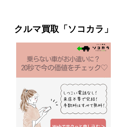
ッキー」デザインのカフェタイムグッ
ズがセットになった「ネスカフェ ドル
チェ グスト GENIO S TOUCH (ジェニ
クルマ買取「ソコカラ」
オ エス タッチ)＜バリスタミッキー＞
カフェ体験セット」の販売を10月17日
(木)より開始します。また、「バリス
タミッキー」限定デザインの製品に囲
まれながら、“夢のひととき”を体験で
きる期間限定イベントを、10月16日
(水)から10月27日(日)...