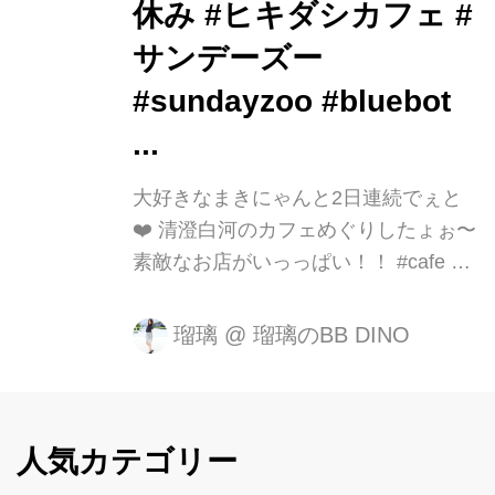
休み #ヒキダシカフェ #
サンデーズー
#sundayzoo #bluebot
...
大好きなまきにゃんと2日連続でぇと
❤️ 清澄白河のカフェめぐりしたょぉ〜
素敵なお店がいっっぱい！！ #cafe #
清澄白河 #カフェめぐり #coffee #るー
りーの夏休み #ヒキダシカフェ #サン
瑠璃
@
瑠璃のBB DINO
デーズー #sundayzoo #bluebot ...
人気カテゴリー