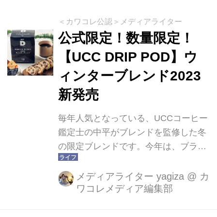
みやすい味わいにリニューアルし、
2024年2月26日（月）から全国で発売
＜カワコレ公認＞メディアライター
開始しました。さらに、砂糖不使用で
公式限定！数量限定！
ミルク感のあるラテの味わいを楽しめ
【UCC DRIP POD】ウ
る新たなPETボトルコーヒー「ジョー
ィンターブレンド2023
ジア THE コーヒ with ミルク」も同日
より全国発売。※1「ジョージア THE
新発売
ゼロ」はパッケージリニューアルの
み。
毎年人気となっている、UCCコーヒー
鑑定士の中平がブレンドを監修した冬
の限定ブレンドです。今年は、ブラジ
ル、ルワンダ、エチオピア、コロンビ
アのスペシャルティコーヒー4種を贅
メディアライター yagiza
@
カ
ワコレメディア編集部
沢に使用しました。多種多様なフルー
ツの風味とミルクチョコレートのよう
な甘さとクリーミーなコク。フレーバ