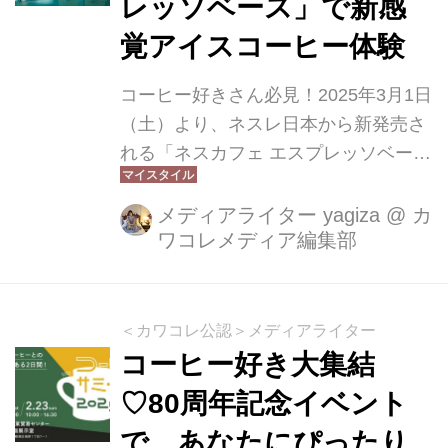
レッソベース」で新感
覚アイスコーヒー体験
コーヒー好きさん必見！2025年3月1日
（土）より、ネスレ日本から新発売さ
れる「ネスカフェ エスプレッソベー
ス」は、濃縮タイプのアイスコーヒー
ベース。水や牛乳で割るのはもちろ
メディアライター yagiza
@
カ
ワコレメディア編集部
ん、炭酸やジュースと組み合わせて、
自分だけの“オリジナルコーヒー”が楽
します！
＜カワコレ公認＞メディアライター
コーヒー好き大集結
♡80周年記念イベント
で、あなたにぴったり