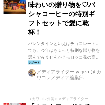
琲ラボ」で、あなたにぴったりのコー
味わいの贈り物を♡バ
ヒーが見つかる新たな体験も！コーヒ
シャコーヒーの特別ギ
ーの奥深い世界を存分に楽しめる貴重
な機会とあって入場制限されるほどの
フトセットで愛に乾
大盛況でした。 過去最大規模！26社が
杯！
集結 コーヒー文化を支えて80年！東日
本コーヒー商工組合 東日本...
バレンタインといえばチョコレート…
でも、今年はちょっと特別な贈り物を
選んでみませんか？モロッコ発の高級
コーヒーブランド「バシャコーヒー」
から、香りと味わいで心を満たすギフ
メディアライター yagiza
@
カ
ワコレメディア編集部
トセットが登場。コーヒー好きのあの
人にも、特別な時間を過ごしたい自分
へのご褒美にもぴったりなラインアッ
プをご紹介します。
＜カワコレ公認＞メディアライター