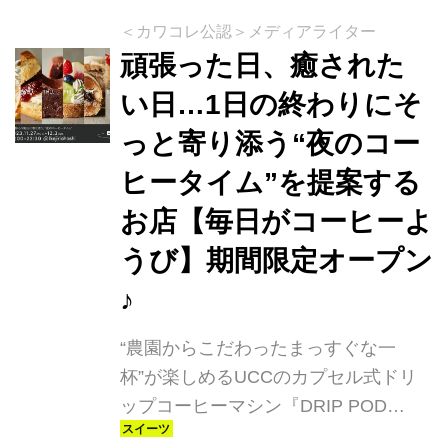
ーの重なりと長く続く甘い余韻が楽し
＜カワコレ公認＞メディアライター
めます。
頑張った日、癒された
い日…1日の終わりにそ
っと寄り添う“夜のコー
ヒータイム”を提案する
お店【毎日がコーヒーよ
うび】期間限定オープン
♪
“農園からこだわったまっすぐな一
杯”が楽しめるUCCのカプセル式ドリ
ップコーヒーマシン『DRIP POD
YOUBI』“曜日”で移り変わる気持ちを