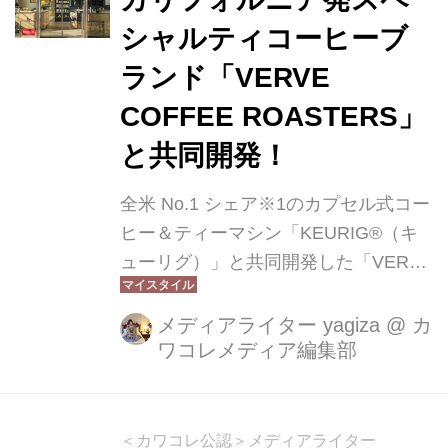
シャルティコーヒーブ
ランド「VERVE
COFFEE ROASTERS」
と共同開発！
全米 No.1 シェア※1のカプセル式コー
ヒー＆ティーマシン「KEURIG®（キ
ューリグ）」と共同開発した「VERVE
COFFEE ROASTERS KITA-
KAMAKURA K-Cup」を、2024年4月
メディアライター yagiza
@
カ
ワコレメディア編集部
より1年間の期間限定で発売されまし
た。今回は日本で誕生した人気のオリ
ジナルブレンド「KITA-KAMAKURA」
をカプセル式コーヒーとして開発いた
＜カワコレ公認＞メディアライター