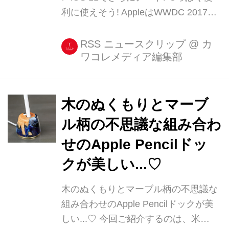
利に使えそう! AppleはWWDC 2017で
10.5インチ型の新しいiPad Proを発
表。 従来の9.7インチ型に置き換わる
RSS ニュースクリップ
@
カ
ワコレメディア編集部
形でラインナップに加わり、すでに購
入できるようになっていますよ(^_^)
9.7インチよりひと回り大きいサ [...]
木のぬくもりとマーブ
ル柄の不思議な組み合わ
せのApple Pencilドッ
クが美しい...♡
木のぬくもりとマーブル柄の不思議な
組み合わせのApple Pencilドックが美
しい...♡ 今回ご紹介するのは、米