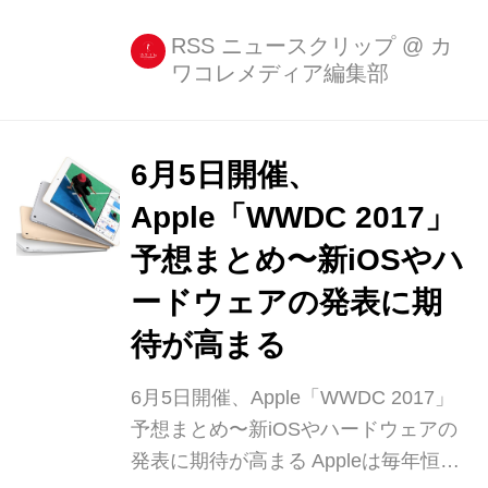
ZtylusのApple Pencil‎専用ドック
『HYBRID WOOD APPLE PENCIL
RSS ニュースクリップ
@
カ
ワコレメディア編集部
DOCK』です♪ iPad ProでApple Pencil‎
を使っている方はぜひチェックしてみ
[...]
6月5日開催、
Apple「WWDC 2017」
予想まとめ〜新iOSやハ
ードウェアの発表に期
待が高まる
6月5日開催、Apple「WWDC 2017」
予想まとめ〜新iOSやハードウェアの
発表に期待が高まる Appleは毎年恒例