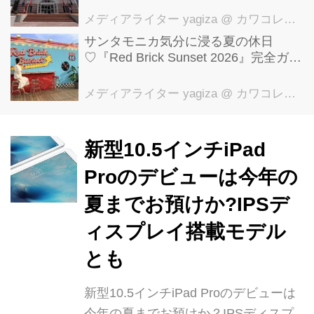
貌を公開
メディアライター yagiza
@ カワコレメディア編集部
サンタモニカ気分に浸る夏の休日
♡『Red Brick Sunset 2026』完全ガイ
ド【横浜赤レンガ倉庫】
メディアライター yagiza
@ カワコレメディア編集部
新型10.5インチiPad
Proのデビューは今年の
夏までお預けか?IPSデ
ィスプレイ搭載モデル
とも
新型10.5インチiPad Proのデビューは
今年の夏までお預けか？IPSディスプ