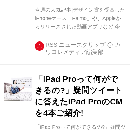
今週の人気記事|デザイン賞を受賞した
iPhoneケース「Palmo」や、Appleか
らリリースされた動画アプリなど 今週
のスマホカテゴリで読まれていた記事
をランキングでご紹介! 1位にはレッ
RSS ニュースクリップ
@
カ
ワコレメディア編集部
ド・ドット・デザイン賞でスマホケー
ス唯一の受賞を果たした「Palmo」、2
位にはAppleからリリースされた動画
アプリ「Clips」がランクイン。 [...]
「iPad Proって何がで
きるの?」疑問ツイート
に答えたiPad ProのCM
を4本ご紹介!
「iPad Proって何ができるの?」疑問ツ