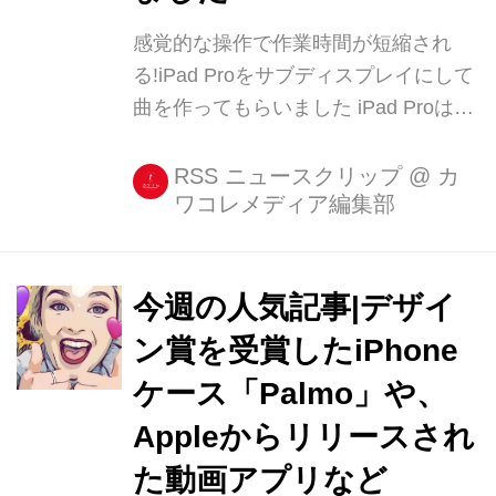
感覚的な操作で作業時間が短縮され
る!iPad Proをサブディスプレイにして
曲を作ってもらいました iPad Proは
Apple Penilと一緒に使うと 液晶ペンタ
ブレットのように使えるとあって、イ
RSS ニュースクリップ
@
カ
ワコレメディア編集部
ラストレーターなど頻繁に絵を描く人
はよく使っていますよね。 他にはどん
なことをするのに便利なのでしょう
か? 今回は楽曲制 [...]
今週の人気記事|デザイ
ン賞を受賞したiPhone
ケース「Palmo」や、
Appleからリリースされ
た動画アプリなど