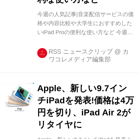
今週の人気記事|音楽配信サービスの価
格や内容比較や大学生におすすめした
いiPad Proの便利な使い方など 今週の
スマホカテゴリでよく読まれていた記
事をランキング形式でご紹介! 定額音
RSS ニュースクリップ
@
カ
ワコレメディア編集部
楽配信サービスの比較や、大学生にオ
ススメしたいiPad Proの便利な使い方
まとめなど、週末の読み物にどうぞ♪
【1位】iPhoneで使える音楽 [...]
Apple、新しい9.7イン
チiPadを発表!価格は4万
円を切り、iPad Air 2が
リタイヤに