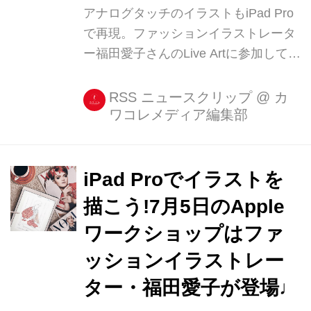
アナログタッチのイラストもiPad Pro
で再現。ファッションイラストレータ
ー福田愛子さんのLive Artに参加してき
た♩ Appleのワークショップ「Today
at Apple」、7月5日(水)のLive Artは、
RSS ニュースクリップ
@
カ
ワコレメディア編集部
ファッションイラストレーターとして
活躍する福田愛子さんが登場しまし
た。 イラストの作風と同じく、福田さ
んご本人も可愛いらしい [...]
iPad Proでイラストを
描こう!7月5日のApple
ワークショップはファ
ッションイラストレー
ター・福田愛子が登場♩