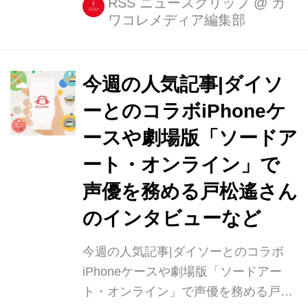
RSS ニュースクリップ
@
カ
ワコレメディア編集部
ら支給されるから、家ではiPad Proを
使おうと購入した社会人向けに、仕事
で使える&プライベートで使いたいア
プリをまとめました☆ 仕事で使える
今週の人気記事|ダイソ
iPad [...]
ーとのコラボiPhoneケ
ースや劇場版「ソードア
ート・オンライン」で
声優を務める戸松遙さん
のインタビューなど
今週の人気記事|ダイソーとのコラボ
iPhoneケースや劇場版「ソードアー
ト・オンライン」で声優を務める戸松