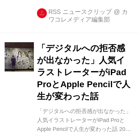
遙さんのインタビューなど 今週の人気
記事をランキング形式でご紹介! 今週
RSS ニュースクリップ
@
カ
ワコレメディア編集部
は取材記事や、人気のコラボiPhoneケ
ース記事が人気を集めました♡週末に
まとめてチェックしたい記事が勢ぞろ
いです。 【1位】ダイソー×ガールズ
「デジタルへの拒否感
トレンド研究所コラボ第3弾が発 [...]
が出なかった」人気イ
ラストレーターがiPad
ProとApple Pencilで人
生が変わった話
「デジタルへの拒否感が出なかった」
人気イラストレーターがiPad Proと
Apple Pencilで人生が変わった話 2015