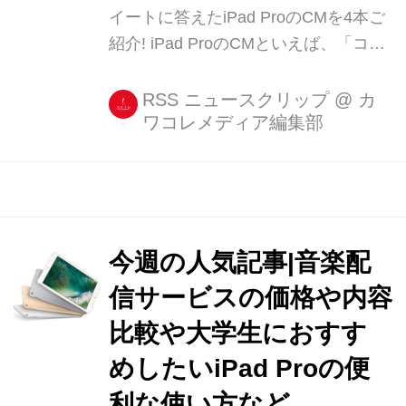
イートに答えたiPad ProのCMを4本ご
紹介! iPad ProのCMといえば、「コン
ピューターって何?」のCMが印象的で
したね。 そして最近ではまたiPad Pro
RSS ニュースクリップ
@
カ
ワコレメディア編集部
のCMがシリーズで放送されているの
で、まとめてみました! iPad Proと
Wordで、できることが広 [...]
今週の人気記事|音楽配
信サービスの価格や内容
比較や大学生におすす
めしたいiPad Proの便
利な使い方など