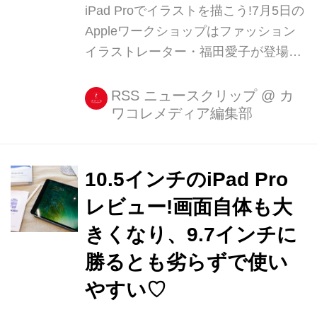
iPad Proでイラストを描こう!7月5日の
Appleワークショップはファッション
イラストレーター・福田愛子が登場♩
大好評、Appleのワークショップ
「Today at Apple」、7月5日はファッ
RSS ニュースクリップ
@
カ
ワコレメディア編集部
ションイラストレーターとして活躍す
る福田愛子さんを招いたワークショッ
プが開催されます。 iPad ProとApple
Pencilを使っ [...]
10.5インチのiPad Pro
レビュー!画面自体も大
きくなり、9.7インチに
勝るとも劣らずで使い
やすい♡