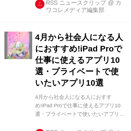
とめてチェック! 【1位】4月から社会
RSS ニュースクリップ
@
カ
ワコレメディア編集部
人になる人におすすめ!iPad Proで仕事
に使えるアプリ10選・プライベートで
使いたいアプリ10選 【2位】無印良品
の今年の [...]
4月から社会人になる人
におすすめ!iPad Proで
仕事に使えるアプリ10
選・プライベートで使
いたいアプリ10選
4月から社会人になる人におすす
め!iPad Proで仕事に使えるアプリ10
選・プライベートで使いたいアプリ10
選 4月から社会人として働く人、今か
らドキドキですね! パソコンは会社か