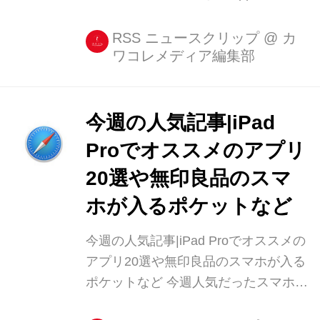
表参道で2月22日、「iPad Proで最新
のファッションデザインを楽しもう」
RSS ニュースクリップ
@
カ
ワコレメディア編集部
というトークイベントが開催されまし
た。 登壇者はシタテル株式会社の代表
取締役・河野秀和さんと、装苑、
NYLONなどの雑誌 [...]
今週の人気記事|iPad
Proでオススメのアプリ
20選や無印良品のスマ
ホが入るポケットなど
今週の人気記事|iPad Proでオススメの
アプリ20選や無印良品のスマホが入る
ポケットなど 今週人気だったスマホカ
テゴリの記事を、ランキング形式でま