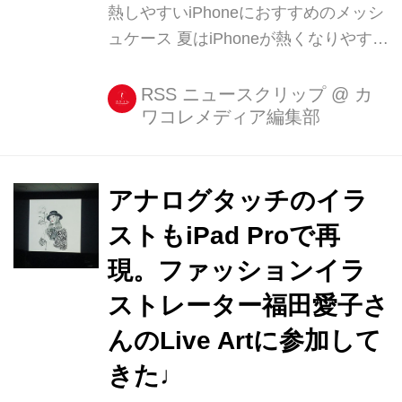
熱しやすいiPhoneにおすすめのメッシ
ュケース 夏はiPhoneが熱くなりやすい
ですよね。 かといってiPhoneケースな
しだと汗で手からすべって傷つく可能
RSS ニュースクリップ
@
カ
ワコレメディア編集部
性もあるし... そんな人はiPhoneを守り
ながら、通気性も確保してくれる
iPhoneケース「AndMesh(アン [...]
アナログタッチのイラ
ストもiPad Proで再
現。ファッションイラ
ストレーター福田愛子さ
んのLive Artに参加して
きた♩