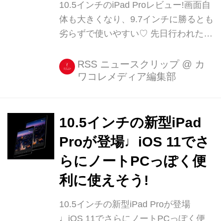
10.5インチのiPad Proレビュー!画面自
体も大きくなり、9.7インチに勝るとも
劣らずで使いやすい♡ 先日行われた
「WWDC2017」で発表された10.5イ
ンチのiPad Pro。 この登場で、大き
RSS ニュースクリップ
@
カ
ワコレメディア編集部
さ、操作性ともに最強か? と言われて
いた9.7インチのiPad Proがなくなるの
ですが...、10.5インチを実際に使って
みた [...]
10.5インチの新型iPad
Proが登場♩iOS 11でさ
らにノートPCっぽく便
利に使えそう!
10.5インチの新型iPad Proが登場
♩iOS 11でさらにノートPCっぽく便