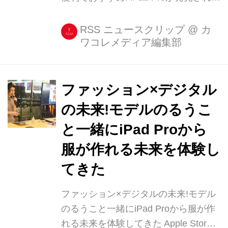
から約1年が経ちましたが、iPad
Pro(12.9インチ)のどんなところが便利
RSS ニュースクリップ
@
カ
ワコレメディア編集部
なのか、改めてまとめてみました! 2つ
のアプリを1画面で見れる「Split
View」 これはMacなどのノート [...]
ファッション×デジタル
の未来!モデルのるうこ
と一緒にiPad Proから
服が作れる未来を体験し
てきた
ファッション×デジタルの未来!モデル
のるうこと一緒にiPad Proから服が作
れる未来を体験してきた Apple Store