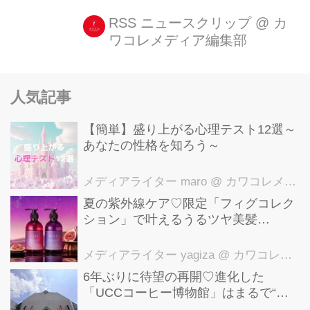
年の11月に発売されたiPad Proと
Apple Pencilは、“デジタルなのに紙の
RSS ニュースクリップ
@
カ
ワコレメディア編集部
質感が再現できていてすごい”とイラス
トを描く人たちに愛用されています
ね。 そういったクチコミはよく見るけ
人気記事
ど、本当に仕事のシー [...]
【簡単】盛り上がる心理テスト12選～
あなたの性格を知ろう～
メディアライター maro
@ カワコレメディア編集部
夏の紫外線ケア♡限定「フィグコレク
ション」で叶えるうるツヤ美髪
【YOLU】
メディアライター yagiza
@ カワコレメディア編集部
6年ぶりに待望の再開♡進化した
「UCCコーヒー博物館」はまるで“コ
ーヒーのテーマパーク”！館内展示の全