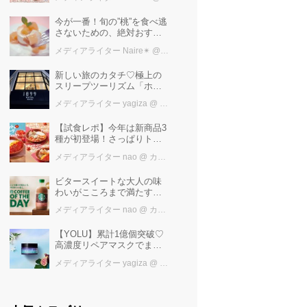
けば増量中！！
今が一番！旬の”桃”を食べ逃
さないための、絶対おすす
めピーチスイーツ５選♡
メディアライター Naire✴︎
@ カワコレメディア編集部
新しい旅のカタチ♡極上の
スリープツーリズム「ホテ
ル1899東京」で叶えるお茶
メディアライター yagiza
@ カワコレメディア編集部
で「ととの寝」快眠ステイ
【試食レポ】今年は新商品3
種が初登場！さっぱりトマ
トで暑い季節にも楽しめる
メディアライター nao
@ カワコレメディア編集部
びっくりドンキーの「トマ
ト弾けるハンバーグ」期間
ビタースイートな大人の味
限定発売中♪
わいがこころまで満たす
「スターバックス®
メディアライター nao
@ カワコレメディア編集部
COFFEE OF THE DAY カフ
ェモカ」新発売！
【YOLU】累計1億個突破♡
高濃度リペアマスクでまと
まる“するサラ髪”へ
メディアライター yagiza
@ カワコレメディア編集部