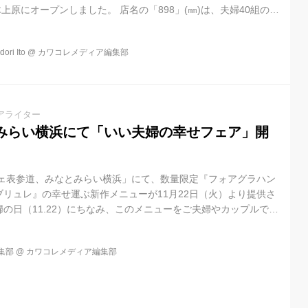
々木上原にオープンしました。 店名の「898」(㎜)は、夫婦40組の実
最適な距離で、2人が窮屈すぎず、近付けるテーブルにつけば、自
た。 食事は「Restaurant A.T」オーナーシェフの田中淳氏
i Ito
@
カワコレメディア編集部
在して振舞ってくれます。食器も世界各国から取り寄せた、この
 フルコースで ◼️結び/アミューズ 二人で歩む夫婦を二皿で一...
アライター
みらい横浜にて「いい夫婦の幸せフェア」開
フェ表参道、みなとみらい横浜」にて、数量限定『フォアグラハン
リュレ』の幸せ運ぶ新作メニューが11月22日（火）より提供さ
の日（11.22）にちなみ、このメニューをご夫婦やカップルでお
夫婦の幸せフェア』を11月末まで開催し、各店先着11組計22組
トがプレゼントされます。
集部
@
カワコレメディア編集部