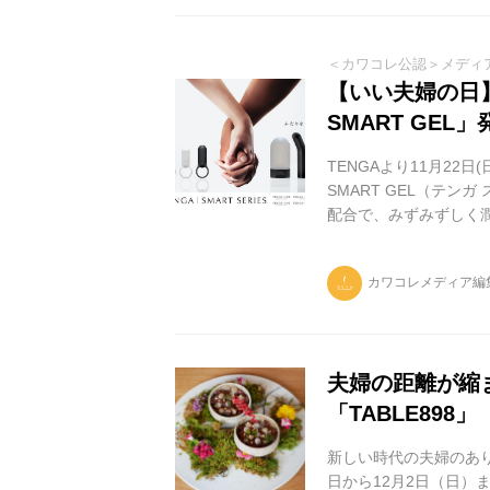
＜カワコレ公認＞メディ
【いい夫婦の日
SMART GEL」
TENGAより11月22
SMART GEL（テ
配合で、みずみずしく
用感のふたりを繋ぐカッ
ロダクトシリーズ「SM
カワコレメディア編
インでふたりの時間を
ミュニケーションをこの
抜）...
夫婦の距離が縮
「TABLE898」
新しい時代の夫婦のあり
日から12月2日（日）