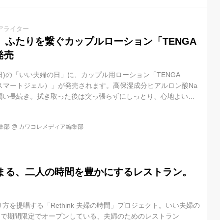
アライター
】ふたりを繋ぐカップルローション「TENGA
発売
日(日)の「いい夫婦の日」に、カップル用ローション「TENGA
ンガ スマートジェル）」が発売されます。高保湿成分ヒアルロン酸Na
潤い長続き。拭き取った後は突っ張らずにしっとり、心地よい使
プル用ローションです。 TENGAが提案するカップルのためのプ
ART SERIES」にローションが仲間入り。機能美を追求したデザ
集部
@
カワコレメディア編集部
より深く、よりスマートに演出します。今までにない刺激的なコ
機会に体感してみてください。 ●価 格：1,200円（参考価格税
まる、二人の時間を豊かにするレストラン。
方を提唱する「Rethink 夫婦の時間」プロジェクト。いい夫婦の
まで期間限定でオープンしている、夫婦のためのレストラン