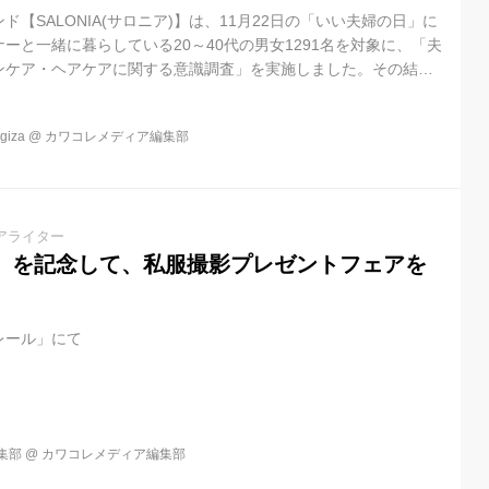
【SALONIA(サロニア)】は、11月22日の「いい夫婦の日」に
ーと一緒に暮らしている20～40代の男女1291名を対象に、「夫
ンケア・ヘアケアに関する意識調査」を実施しました。その結
おいて、夫婦・パートナー間の新しいコミュニケーションとして、ふ
・ヘアケアに取り組んでいる実態が明らかに。SALONIAの美容
iza
@
カワコレメディア編集部
ンケアシップ」が実際の夫婦・パートナー間のコミュニケーショ
か検証を行い、SALONIAの公式YouTubeでこの取り組みの一
アライター
」を記念して、私服撮影プレゼントフェアを
レール」にて
集部
@
カワコレメディア編集部