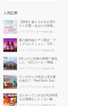
人気記事
【簡単】盛り上がる心理テ
スト12選～あなたの性格を
知ろう～
メディアライター maro
@ カワコレメディア編集部
夏の紫外線ケア♡限定「フ
ィグコレクション」で叶え
るうるツヤ美髪【YOLU】
メディアライター yagiza
@ カワコレメディア編集部
6年ぶりに待望の再開♡進化
した「UCCコーヒー博物
館」はまるで“コーヒーのテ
メディアライター yagiza
@ カワコレメディア編集部
ーマパーク”！館内展示の全
貌を公開
サンタモニカ気分に浸る夏
の休日♡『Red Brick Sunset
2026』完全ガイド【横浜赤
メディアライター yagiza
@ カワコレメディア編集部
レンガ倉庫】
またやってくれるの⁈お料理
もお買物もしたくない酷暑
に、とりあえずファミマ行
メディアライター Naire✴︎
@ カワコレメディア編集部