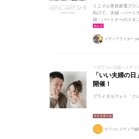
ミニマル美容家電ブランド
向けて、夫婦・パートナ
婦・パートナーのスキ
果、特に20-30代に
たりで一緒にスキンケア
メディアライター yag
家電を使用した「スキ
ンをどのように活性化する
部始終...
＜カワコレ公認＞メディ
「いい夫婦の日
開催！
ブライダルフォト「ク
カワコレメディア編