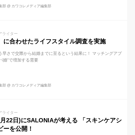
集部
@
カワコレメディア編集部
アライター
」に合わせたライフスタイル調査を実施
という早さで交際から結婚までに至るという結果に！ マッチングアプ
パ婚”で増加する需要
集部
@
カワコレメディア編集部
アライター
月22日)にSALONIAが考える 「スキンケアシ
ビーを公開！