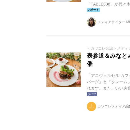
「TABLE898」が代
証で導き出した会話に
然と会話が始まりそうでし
メディアライター Midor
が、パリから日本に滞
空間ならではのものです。
＜カワコレ公認＞メディ
表参道＆みなと
催
「アニヴェルセル カ
バーグ』と『クレームブ
れます。また、いい夫婦
楽しみいただける『いい
限定でオリジナルギフ
カワコレメディア編