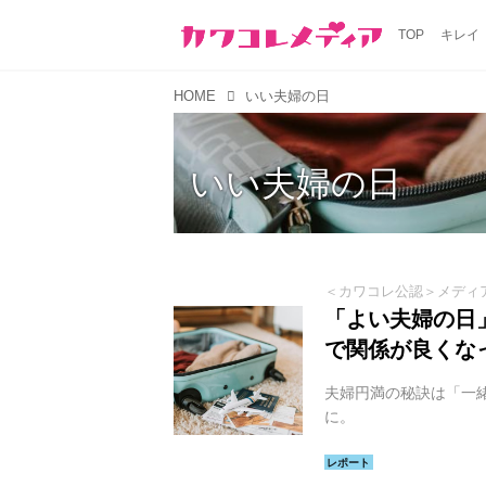
TOP
キレイ
HOME
いい夫婦の日
いい夫婦の日
＜カワコレ公認＞メディ
「よい夫婦の日
で関係が良くな
夫婦円満の秘訣は「一
に。