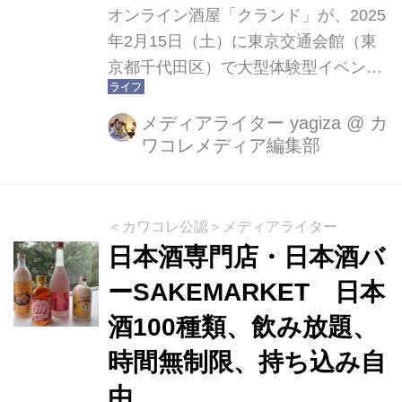
オンライン酒屋「クランド」が、2025
年2月15日（土）に東京交通会館（東
京都千代田区）で大型体験型イベント
「クランドサケフェスティバル」を開
催しました！ 100種以上のEC限定酒を
メディアライター yagiza
@
カ
ワコレメディア編集部
飲み比べできる贅沢なイベントとあっ
て、大盛況！スタンプラリーに参加す
ると11万円のお酒が当たる酒ガチャ
も！
＜カワコレ公認＞メディアライター
日本酒専門店・日本酒バ
ーSAKEMARKET 日本
酒100種類、飲み放題、
時間無制限、持ち込み自
由