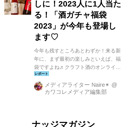
しに！2023人に1人当た
る！「酒ガチャ福袋
2023」が今年も登場し
ます♡
今年も残すところあとわずか！来る新
年に、まず最初の楽しみといえば、福
袋ですよね♬クラフト酒のオンライン
ストア、KURANDでも、新年の1本目
に開けたいお酒が詰まった福袋が発売
メディアライター Naire✴︎
@
カワコレメディア編集部
されています！
ナッジマガジン