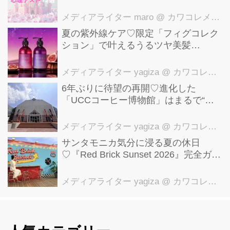
メディアライター maro
@ カワコレメディア編集部
夏の紫外線ケア♡限定「フィグコレク
ション」で叶えるうるツヤ美髪
【YOLU】
メディアライター yagiza
@ カワコレメディア編集部
6年ぶりに待望の再開♡進化した
「UCCコーヒー博物館」はまるで“コ
ーヒーのテーマパーク”！館内展示の全
貌を公開
メディアライター yagiza
@ カワコレメディア編集部
サンタモニカ気分に浸る夏の休日
♡『Red Brick Sunset 2026』完全ガイ
ド【横浜赤レンガ倉庫】
メディアライター yagiza
@ カワコレメディア編集部