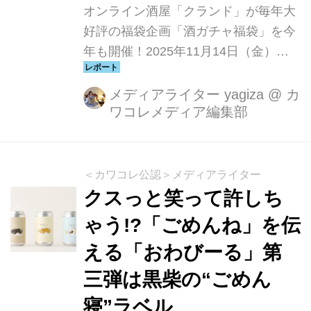
オンライン酒屋「クランド」が毎年大
好評の福袋企画「酒ガチャ福袋」を今
年も開催！2025年11月14日（金）か
ら2026年1月15日（木）までの期間限
定で登場する「酒ガチャ福袋 2026」
メディアライター yagiza
@
カ
ワコレメディア編集部
は、過去最大となる55種類の新商品を
引っさげて、年末年始の食卓を華やか
に彩ります
＜カワコレ公認＞メディアライター
クスっと笑って許しち
ゃう!?「ごめんね」を伝
える「おわびーる」第
三弾は黒柴の“ごめん
寝”ラベル