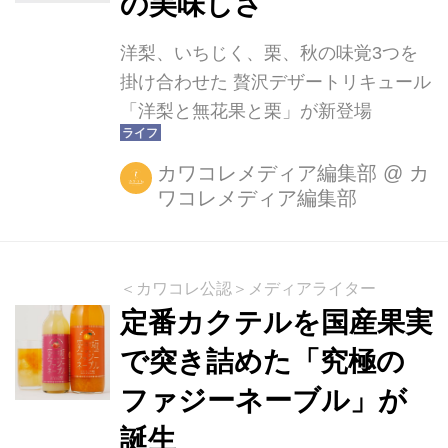
の美味しさ
洋梨、いちじく、栗、秋の味覚3つを
掛け合わせた 贅沢デザートリキュール
「洋梨と無花果と栗」が新登場
カワコレメディア編集部
@
カ
ワコレメディア編集部
＜カワコレ公認＞メディアライター
定番カクテルを国産果実
で突き詰めた「究極の
ファジーネーブル」が
誕生