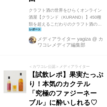
クラフト酒の世界をひらくオンライン
酒屋【クランド（KURAND）】450種
類を超えるこだわりのクラフト酒のす
べてがオリジナル商品。日本酒・梅
酒・果実酒・焼酎・クラフトビール・
メディアライター yagiza
@
カ
ワコレメディア編集部
ワインなど、あらゆるジャンルのクラ
フト酒との新たな出会いが生まれるお
店です。
＜カワコレ公認＞メディアライター
【試飲レポ】果実たっぷ
り！本気のカクテル
「究極のファジーネー
ブル」に酔いしれる♡