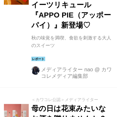
イーツリキュール
『APPO PIE（アッポー
パイ）』新登場♡
秋の味覚を満喫、食欲を刺激する大人
のスイーツ
メディアライター nao
@
カワ
コレメディア編集部
＜カワコレ公認＞メディアライター
母の日は花束みたいな