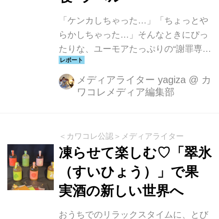
「ケンカしちゃった…」「ちょっとや
らかしちゃった…」そんなときにぴっ
たりな、ユーモアたっぷりの“謝罪専
用”ビール「おわびーる」に、待望の新
作が登場！2025年5月22日（木）よ
メディアライター yagiza
@
カ
ワコレメディア編集部
り、オンライン酒屋「クランド」で販
売がスタートしたのは『おわびーる -
ほろにが-』。今回の第3弾は、なん
と“ごめん寝”ポーズが愛おしすぎる黒
＜カワコレ公認＞メディアライター
柴のラベルデザイン！これは…怒って
凍らせて楽しむ♡「翠氷
た気持ちもつい緩んじゃう♡
（すいひょう）」で果
実酒の新しい世界へ
おうちでのリラックスタイムに、とび