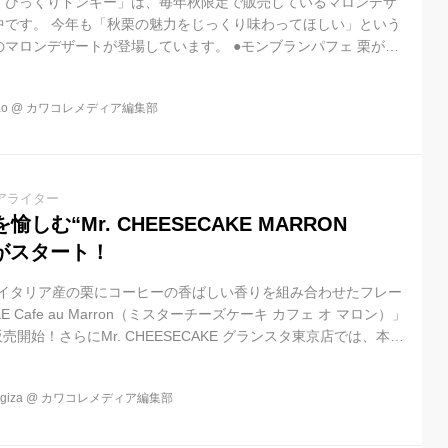
「びっくりドンキー」は、毎年秋限定で販売しているマロンデザ
中です。 今年も「秋栗の魅力をじっくり味わってほしい」という
マロンデザートが登場しています。 ●モンブランパフェ 栗が香
ンケーキが贅沢に添えられた「モンブランパフェ」は、北海道ソ
ラメルクリームに加え、ぷるぷるの紅茶ゼリーがアクセントとな
o
@
カワコレメディア編集部
 ●マロンの塩キャラメルパフェ 塩キャラメルクリームと北海道
ンとビターキャラメルソースを組み合わせた、食後にぴったりな
フェです。 ●...
アライター
しむ“Mr. CHEESECAKE MARRON
N”がスタート！
KEは、イタリア産の栗にコーヒーの香ばしい香りを組み合わせたフレー
AKE Cafe au Marron（ミスターチーズケーキ カフェ オ マロン）」
販売開始！さらにMr. CHEESECAKE グランスタ東京店では、本フ
r. CHEESECAKE Petit Cafe au Marron / S（ミスターチ
フェ オ マロン エス）」も登場します。イタリア産の栗をベース
iza
@
カワコレメディア編集部
い香りを組み合わせた新たな味わいが秋の訪れを彩ります。