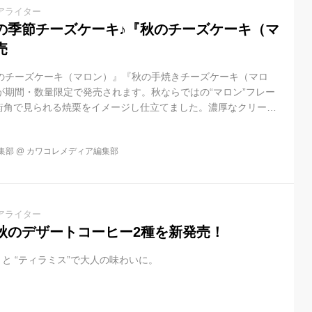
アライター
の季節チーズケーキ♪『秋のチーズケーキ（マ
売
秋のチーズケーキ（マロン）』『秋の手焼きチーズケーキ（マロ
が期間・数量限定で発売されます。秋ならではの“マロン”フレー
街角で見られる焼栗をイメージし仕立てました。濃厚なクリーム
くりとした香ばしい味わいのハーモニーが楽しめます。秋のおう
めのスイーツです。 『秋のチーズケーキ（マロン）』 3個入
集部
@
カワコレメディア編集部
入 1,998円(税込) ※百貨店を中心とする全国の資生堂パーラー店舗、
取り扱い デンマーク産の濃厚なクリームチーズに渋皮マロンソー
アライター
秋のデザートコーヒー2種を新発売！
” と “ティラミス”で大人の味わいに。