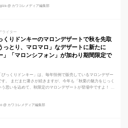
iza
@
カワコレメディア編集部
アライター
っくりドンキーのマロンデザートで秋を先取
うっとり、マロマロ」なデザートに新たに
ー」「マロンシフォン」が加わり期間限定で
「びっくりドンキー」は、毎年恒例で販売しているマロンデザー
です。 まだまだ暑さが続きますが、今年も「秋栗の魅力をじっく
いう思いを込めて、秋限定のマロンデザートが登場中ですよ！ 商
ブランパフェ 栗が香る芳醇な特製モンブランケーキが贅沢に添え
です。北海道ソフトクリームと塩キャラメルクリームに、今年か
o
@
カワコレメディア編集部
、コーヒービスケットがトッピングされ、秋らしい上品な味わい
ー ＊初登場 北海道ソフトクリームにマロンとビターキャラメルソ
ぴったりな小...