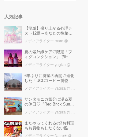
人気記事
【簡単】盛り上がる心理テ
スト12選～あなたの性格を
知ろう～
メディアライター maro
@ カワコレメディア編集部
夏の紫外線ケア♡限定「フ
ィグコレクション」で叶え
るうるツヤ美髪【YOLU】
メディアライター yagiza
@ カワコレメディア編集部
6年ぶりに待望の再開♡進化
した「UCCコーヒー博物
館」はまるで“コーヒーのテ
メディアライター yagiza
@ カワコレメディア編集部
ーマパーク”！館内展示の全
貌を公開
サンタモニカ気分に浸る夏
の休日♡『Red Brick Sunset
2026』完全ガイド【横浜赤
メディアライター yagiza
@ カワコレメディア編集部
レンガ倉庫】
またやってくれるの⁈お料理
もお買物もしたくない酷暑
に、とりあえずファミマ行
メディアライター Naire✴︎
@ カワコレメディア編集部