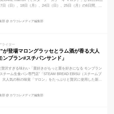
17日（日）、18日（月）、24日（日）、25日（月）の6日間、数
Mr. CHEESECAKE marron」は、秋の味覚の代表格とも言え
した濃厚な味わいで、秋の訪れにぴったりの限定フレーバーで
集部
@
カワコレメディア編集部
んよせ）と筑波（つくば）という2種類の和栗と、フランス産の洋
用することで、奥深さを表現しました。栗の香りを活...
アライター
ン”が登場マロングラッセとラム酒が香る大人
モンブラン#スチパンサンド」
だ贅沢すぎる味わい「栗好きがもっと栗を好きになる モンブラン
スチーム生食パン専門店”「STEAM BREAD EBISU（スチームブ
は、大人気の秋の味覚「マロン」をたっぷりと贅沢に使用した新商
ンドシリーズから「濃厚モンブラン#スチパンサンド」（2個入り
看板商品の＃生スチパンから秋限定フレーバー「栗好きがもっと栗を
集部
@
カワコレメディア編集部
スチパン」（税込1,400円）が販売されています。 同店は「＃食
をキーワードに、今まで家庭用に提供されてきた食パンの概念に