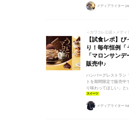
メディアライター yag
＜カワコレ公認＞メディ
【試食レポ】び
り！毎年恒例「
「マロンサンデ
販売中♪
ハンバーグレストラン
トを期間限定で販売中
り味わってほしい」と
品ラインナップ ●モン
られたパフェメニュー
メディアライター na
らぷるぷるのわらび餅
です。 ●マロンサンデ
ースを合わせた、食後に