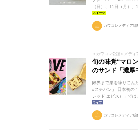
（日）、11日（月）、
量限定で販売されます。 「
る「栗」を贅沢に使用
カワコレメディア編
す。 栗は、銀寄（ぎ
栗を絶妙なバランスで使
＜カワコレ公認＞メディ
旬の味覚“マロ
のサンド「濃厚
限界まで栗を練りこん
#スチパン」 日本初の “
レッド エビス）」で
品、人気のフルーツサ
／税込750円）と、
カワコレメディア編
好きになるモンブラン#
パンをもっと多様に」
縛られない...