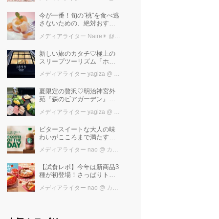
けば増量中！！
今が一番！旬の”桃”を食べ逃
さないための、絶対おすす
めピーチスイーツ５選♡
メディアライター Naire✴︎
@ カワコレメディア編集部
新しい旅のカタチ♡極上の
スリープツーリズム「ホテ
ル1899東京」で叶えるお茶
メディアライター yagiza
@ カワコレメディア編集部
で「ととの寝」快眠ステイ
夏限定の贅沢♡明治神宮外
苑『森のビアガーデン』で
日本一の「新潟産えだま
メディアライター yagiza
@ カワコレメディア編集部
め」を堪能しよう
ビタースイートな大人の味
わいがこころまで満たす
「スターバックス®
メディアライター nao
@ カワコレメディア編集部
COFFEE OF THE DAY カフ
ェモカ」新発売！
【試食レポ】今年は新商品3
種が初登場！さっぱりトマ
トで暑い季節にも楽しめる
メディアライター nao
@ カワコレメディア編集部
びっくりドンキーの「トマ
ト弾けるハンバーグ」期間
限定発売中♪