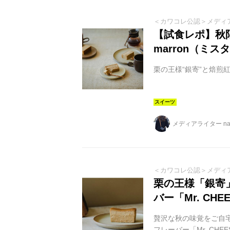
＜カワコレ公認＞メディ
【試食レポ】秋限
marron（ミ
栗の王様“銀寄”と焙煎
メディアライター na
＜カワコレ公認＞メディ
栗の王様「銀寄
バー「Mr. CHE
贅沢な秋の味覚をご自
フレーバー「Mr. CHE