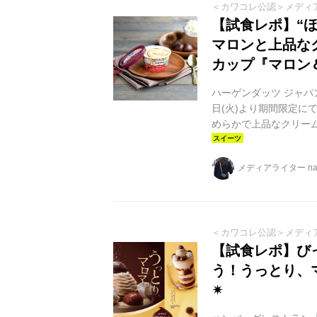
＜カワコレ公認＞メディ
【試食レポ】“
マロンと上品な
カップ『マロン
ハーゲンダッツ ジャパ
日(火)より期間限定に
めらかで上品なクリー
リーミーな口あたりの
わいをご堪能ください
メディアライター na
うアイスクリーム 毎
を使ったスイーツが多
た、贅沢な気分を高めるフ
＜カワコレ公認＞メディ
【試食レポ】び
う！うっとり、
✴︎