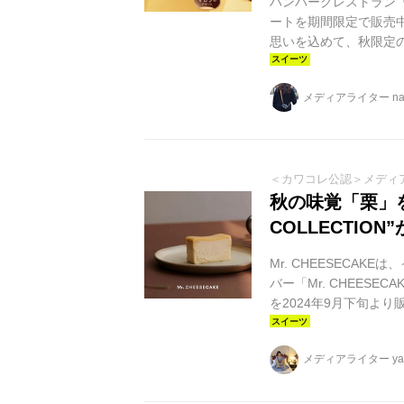
ハンバーグレストラン
ートを期間限定で販売
思いを込めて、秋限定の
る芳醇な特製モンブラ
フトクリームと塩キャ
メディアライター na
り、上品な味わいです。
ソフトクリームにマロ
小さめサイズのデザートパ
＜カワコレ公認＞メディ
秋の味覚「栗」を愉
COLLECTIO
Mr. CHEESECA
バー「Mr. CHEESEC
を2024年9月下旬より
レーバーのカップタイプ商品「M
ーズケーキ プティ カ
メディアライター yag
に、コーヒーの香ばし