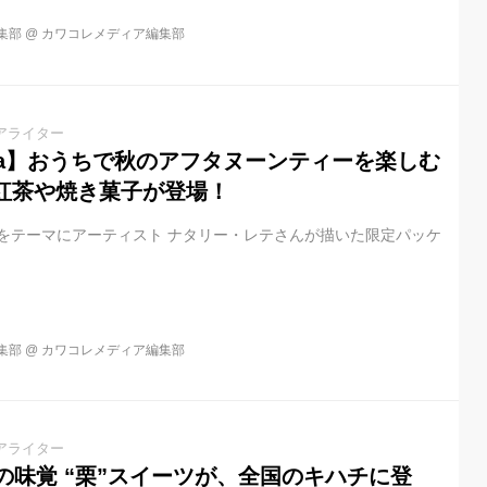
集部
@
カワコレメディア編集部
アライター
n Tea】おうちで秋のアフタヌーンティーを楽しむ
の紅茶や焼き菓子が登場！
Tearoom”をテーマにアーティスト ナタリー・レテさんが描いた限定パッケ
集部
@
カワコレメディア編集部
アライター
】秋の味覚 “栗”スイーツが、全国のキハチに登