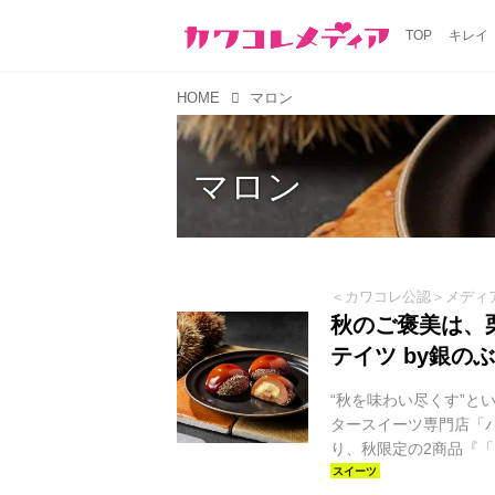
TOP
キレイ
HOME
マロン
マロン
＜カワコレ公認＞メディ
秋のご褒美は、
テイツ by銀
“秋を味わい尽くす”
タースイーツ専門店「バ
り、秋限定の2商品『
入り』と『バターステ