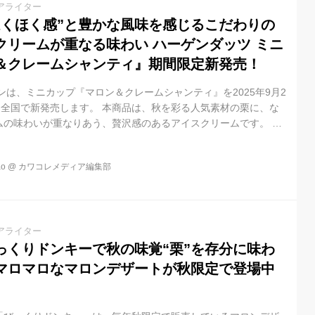
アライター
ほくほく感”と豊かな風味を感じるこだわりの
クリームが重なる味わい ハーゲンダッツ ミニ
＆クレームシャンティ』期間限定新発売！
ンは、ミニカップ『マロン＆クレームシャンティ』を2025年9月2
て全国で新発売します。 本商品は、秋を彩る人気素材の栗に、な
ムの味わいが重なりあう、贅沢感のあるアイスクリームです。 ク
中で2種類の栗の繊細な風味が引き立つ、秋の訪れを感じられる味
。 栗の繊細な風味にクリームの味わいが重なる、旬を上品に味わ
o
@
カワコレメディア編集部
年、秋の訪れとともに、さつまいもや南瓜など、秋ならではの素材
く登場します。今回は、栗となめらかなクリームを組み合わせ
ランス...
アライター
っくりドンキーで秋の味覚“栗”を存分に味わ
マロマロなマロンデザートが秋限定で登場中