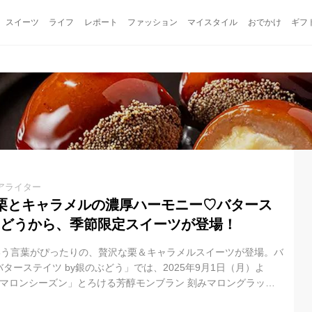
スイーツ
ライフ
レポート
ファッション
マイスタイル
おでかけ
ギフ
アライター
栗とキャラメルの濃厚ハーモニー♡バタース
のぶどうから、季節限定スイーツが登場！
という言葉がぴったりの、贅沢な栗＆キャラメルスイーツが登場。バ
ターステイツ by銀のぶどう」では、2025年9月1日（月）よ
「マロンシーズン」とろける芳醇モンブラン 刻みマロングラッセ
イツ キャラメルくるみサンド』を期間限定で販売中です。