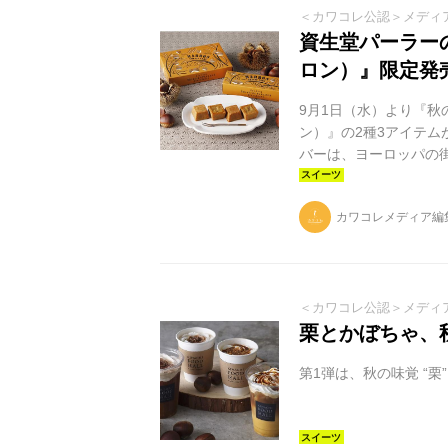
＜カワコレ公認＞メディ
資生堂パーラー
ロン）』限定発
9月1日（水）より『
ン）』の2種3アイテム
バーは、ヨーロッパの
チーズとマロンのほっ
ち時間や手土産におすす
カワコレメディア編
999円(税込) ／ 6個
オンラインショップで
ス、北海道産の小麦...
＜カワコレ公認＞メディ
栗とかぼちゃ、
第1弾は、秋の味覚 “栗