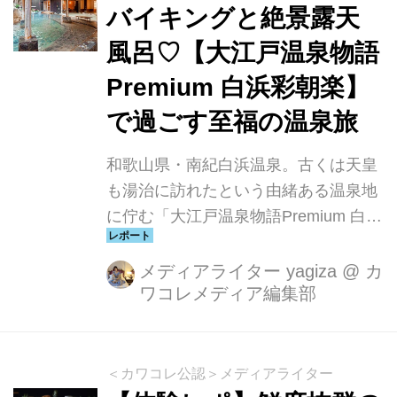
バイキングと絶景露天
風呂♡【大江戸温泉物語
Premium 白浜彩朝楽】
で過ごす至福の温泉旅
和歌山県・南紀白浜温泉。古くは天皇
も湯治に訪れたという由緒ある温泉地
に佇む「大江戸温泉物語Premium 白浜
彩朝楽」は、自然に囲まれた露天風呂
と、2025年9月1日よりスタートした鮮
メディアライター yagiza
@
カ
ワコレメディア編集部
度抜群の「大江戸三つ星バイキング」
が魅力の温泉宿です。実際に宿泊して
感じた“癒しと満足”のひとときをレポ
ートします。
＜カワコレ公認＞メディアライター