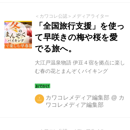
画・かに食べ放題を楽しむことができ
ます。 ※かに食べ放題は紅ずわい蟹ま
＜カワコレ公認＞メディアライター
たはトゲずわい蟹の脚と爪のみの提供
「全国旅行支援」を使っ
です。 ※かに食べ放題は7月20日まで
て早咲きの梅や桜を愛
開催予定ですが、仕入れ状況により延
でる旅へ。
長または一旦終了後に再開する場合が
ござ います。 他にも、夏に食べたく
大江戸温泉物語 伊豆４宿を拠点に楽し
なるピリ辛メニューや、夏のスタミナ
む春の花とまんぞくバイキング
補給にぴったりのうなぎを使った...
カワコレメディア編集部
@
カ
ワコレメディア編集部