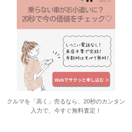
払いの煩わしさを気にせずご滞在いた
だくことを目的とするサービスです。
平安時代から人々に愛される開湯1200
年の温泉天国 ”塩原温泉郷” 重曹泉や硫
黄泉など様々な泉質を...
クルマを「高く」売るなら、20秒のカンタン
入力で、今すぐ無料査定！