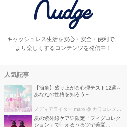
2016年3月18日(金)まで実施中。あわ
せて、ずわい蟹の食べ放題も実施中。
土肥マリンホテルはすぐ目の前に駿河
湾が広がる、夕日・波音・星空が愉...
キャッシュレス生活を安心・安全・便利で、
より楽しくするコンテンツを発信中！
人気記事
【簡単】盛り上がる心理テスト12選～
あなたの性格を知ろう～
メディアライター maro
@ カワコレメディア編集部
夏の紫外線ケア♡限定「フィグコレク
ション」で叶えるうるツヤ美髪