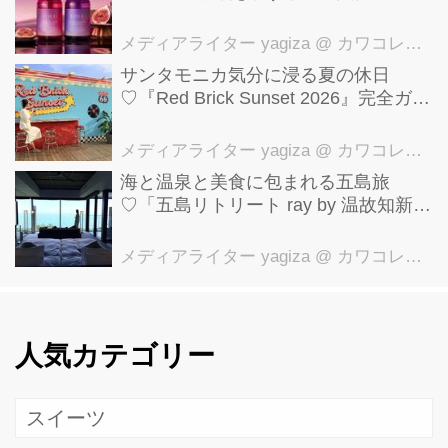
【YOLU】
メディアライター yagiza
@ カワコレメディア編集部
サンタモニカ気分に浸る夏の休日
♡『Red Brick Sunset 2026』完全ガイ
ド【横浜赤レンガ倉庫】
メディアライター yagiza
@ カワコレメディア編集部
海と温泉と美食に包まれる五島旅
♡「五島リトリート ray by 温故知新」
で叶える極上ご褒美ステイ
メディアライター yagiza
@ カワコレメディア編集部
人気カテゴリー
スイーツ