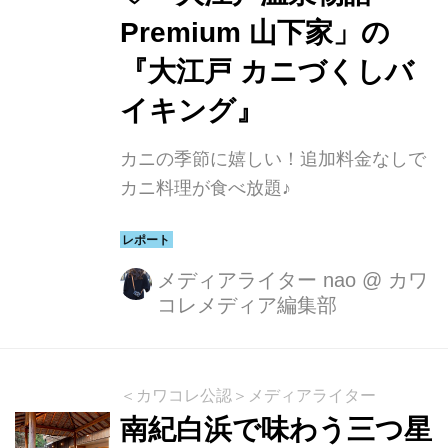
今回私は陸路を選択しました。（運行
Premium 山下家」の
日限定で、京都駅・新大阪駅から『大
『大江戸 カニづくしバ
江戸温泉物語 三好屋』の直行往復バス
イキング』
もあるのだそう！） ▼直行往復バスを
含め、ア...
カニの季節に嬉しい！追加料金なしで
カニ料理が食べ放題♪
メディアライター nao
@
カワ
コレメディア編集部
＜カワコレ公認＞メディアライター
南紀白浜で味わう三つ星