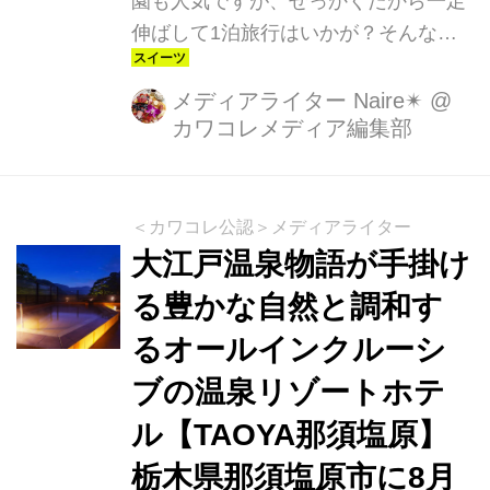
園も人気ですが、せっかくだから一足
伸ばして1泊旅行はいかが？そんな時
にぴったりな温泉街＆お宿をご紹介し
ます！
メディアライター Naire✴︎
@
カワコレメディア編集部
＜カワコレ公認＞メディアライター
大江戸温泉物語が手掛け
る豊かな自然と調和す
るオールインクルーシ
ブの温泉リゾートホテ
ル【TAOYA那須塩原】
栃木県那須塩原市に8月