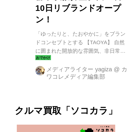
10日リブランドオープ
ン！
「ゆったりと、たおやかに」をブラン
ドコンセプトとする 【TAOYA】 自然
に囲まれた開放的な雰囲気、非日常の
時間にエスケープできる大人の隠れ家
【TAOYA那須塩原】オールインクルー
メディアライター yagiza
@
カ
ワコレメディア編集部
シブ*で、開湯約1200年の塩原温泉と
雄大な風景に癒やされる贅沢なホテル
ステイが楽しめます。 ＊オールインク
ルーシブとは、宿泊料金内に食事や夕
クルマ買取「ソコカラ」
食時のアルコール、ウェルカムドリン
クや湯上りサービスなど、館内サービ
スの利用料金が含まれ、追加料金や支