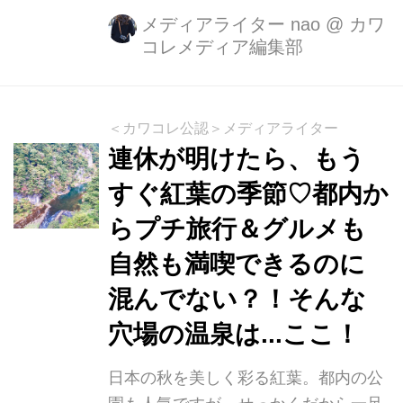
す♪
メディアライター nao
@
カワ
コレメディア編集部
＜カワコレ公認＞メディアライター
連休が明けたら、もう
すぐ紅葉の季節♡都内か
らプチ旅行＆グルメも
自然も満喫できるのに
混んでない？！そんな
穴場の温泉は...ここ！
日本の秋を美しく彩る紅葉。都内の公