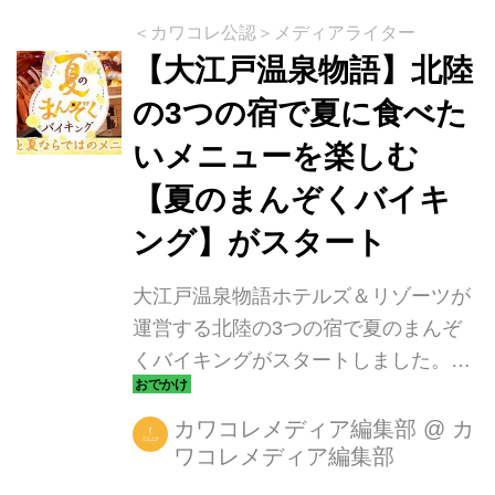
＜カワコレ公認＞メディアライター
【大江戸温泉物語】北陸
の3つの宿で夏に食べた
いメニューを楽しむ
【夏のまんぞくバイキ
ング】がスタート
大江戸温泉物語ホテルズ＆リゾーツが
運営する北陸の3つの宿で夏のまんぞ
くバイキングがスタートしました。
「片山津温泉 ながやま」「山代温泉
山下家」(共に石川県)、「芦原温泉 あ
カワコレメディア編集部
@
カ
ワコレメディア編集部
わら」(福井県)の3つの宿の「夏のまん
ぞくバイキング」はいずれも大人気企