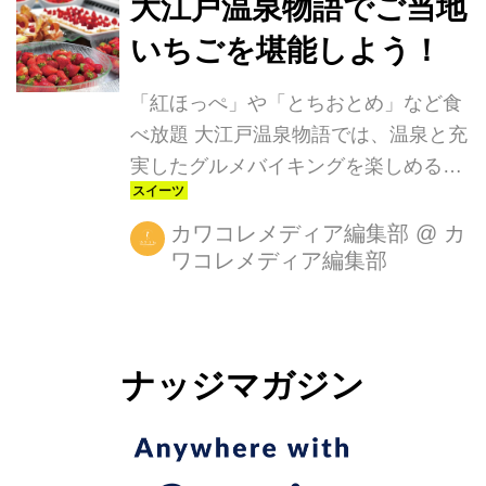
大江戸温泉物語でご当地
いちごを堪能しよう！
「紅ほっぺ」や「とちおとめ」など食
べ放題 大江戸温泉物語では、温泉と充
実したグルメバイキングを楽しめるよ
う、夕食のバイキングにて旬の食材で
ある「いちご」の食べ放題を実施中で
カワコレメディア編集部
@
カ
ワコレメディア編集部
す。 旬の食材であるいちごを使ってい
ちご食べ放題を実施する施設は下記を
ご確認ください！いずれも、絶景風呂
やリニューアルオープンしたお風呂、
ナッジマガジン
女性のお風呂が充実した施設となって
いますよ。 ■実施店舗概要 夕日が眺め
られる西伊豆の土肥温泉「土肥マリン
ホテル」では、紅ほっぺの食べ放題を