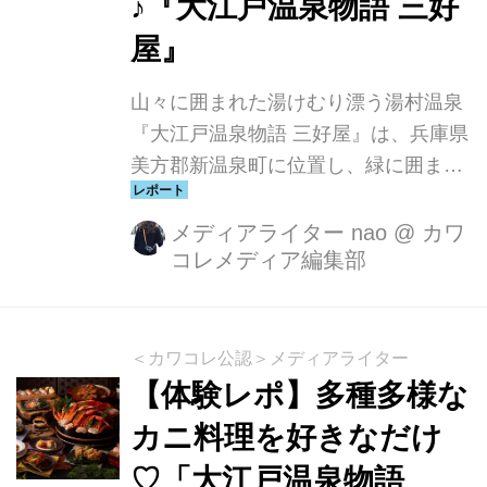
♪『大江戸温泉物語 三好
屋』
山々に囲まれた湯けむり漂う湯村温泉
『大江戸温泉物語 三好屋』は、兵庫県
美方郡新温泉町に位置し、緑に囲まれ
た自然溢れる露天風呂と、大江戸温泉
物語グループ自慢のバイキングがさら
メディアライター nao
@
カワ
コレメディア編集部
にパワーアップした、グループで最も
豪華な「大江戸三つ星バイキング」を
楽しめる温泉宿です。 先日、実際にお
伺いさせていただきましたので早速レ
＜カワコレ公認＞メディアライター
ポートさせていただきたいと思いま
【体験レポ】多種多様な
す！ まず、東京から『大江戸温泉物語
カニ料理を好きなだけ
三好屋』までのアクセスは空路に陸
♡「大江戸温泉物語
路、いくつか選択肢があるのですが、