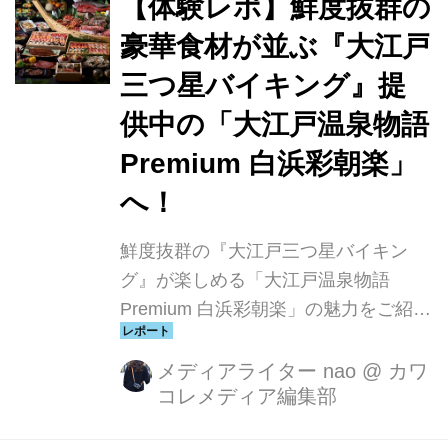
【体験レポ】鮮度抜群の
豪華食材が並ぶ『大江戸
三つ星バイキング』提
供中の「大江戸温泉物語
Premium 白浜彩朝楽」
へ！
鮮度抜群の『大江戸三つ星バイキン
グ』が楽しめる「大江戸温泉物語
Premium 白浜彩朝楽」の魅力をご紹介
します♪
メディアライター nao
@
カワ
コレメディア編集部