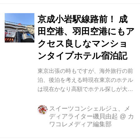
だきました！
京成小岩駅線路前！ 成
田空港、羽田空港にもア
クセス良しなマンショ
ンタイプホテル宿泊記
東京出張の時もですが、海外旅行の前
泊、後泊を考える時現在東京のホテル
は現在かなり高額でホテル探しが大変
という方！おすすめなマンションタイ
プのホテル「 スカイハートホテル小
スイーツコンシェルジュ、メ
ディアライター磯貝由起
@
カ
岩」を紹介します。マンションタイプ
ワコレメディア編集部
でお友達のところに遊びに来たような
感覚で快適に過ごせます。 時期や日に