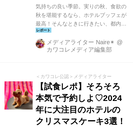
気持ちの良い季節。実りの秋、食欲の
秋を堪能するなら、ホテルブッフェが
最高！そんなときに行きたい、都内に
いながらにして北海道の美味しいもの
を堪能できるフェアが、東京ドームホ
メディアライター Naire✴︎
@
カワコレメディア編集部
テルにて開催中です♪
＜カワコレ公認＞メディアライター
【試食レポ】そろそろ
本気で予約しよ♡2024
年に大注目のホテルの
クリスマスケーキ3選！