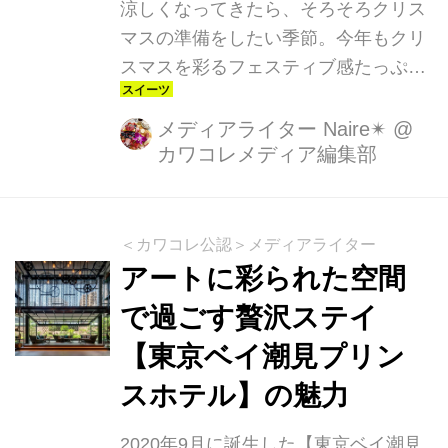
涼しくなってきたら、そろそろクリス
マスの準備をしたい季節。今年もクリ
スマスを彩るフェスティブ感たっぷり
のケーキやテイクアウトが続々と発表
されています♫中でもおすすめな3ホテ
メディアライター Naire✴︎
@
カワコレメディア編集部
ルをピックアップ！
＜カワコレ公認＞メディアライター
アートに彩られた空間
で過ごす贅沢ステイ
【東京ベイ潮見プリン
スホテル】の魅力
2020年9月に誕生した【東京ベイ潮見