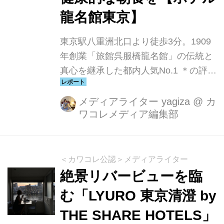
龍名館東京】
東京駅八重洲北口より徒歩3分。1909
年創業「旅館呉服橋龍名館」の伝統と
真心を継承した都内人気No.1 ＊の評価
を得るスモールラグジュアリーホテル
【ホテル龍名館東京】。仕事終わりに
メディアライター yagiza
@
カ
ワコレメディア編集部
手ぶらで美容を楽しみながら宿泊でき
る“ビューティープラン”を1 日1 室限定
で2024年6月からスタート！睡眠環境
にこだわったコンセプトルームで“美の
＜カワコレ公認＞メディアライター
アイテム”を好きなだけお試しでき、野
絶景リバービューを臨
菜たっぷり、約20 種の本格朝食ビュッ
む「LYURO 東京清澄 by
フェで、心身共にリフレッシュできる
THE SHARE HOTELS」
ご褒美プランです。※インターネット