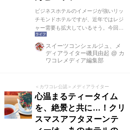
ビジネスホテルのイメージが強いリッ
チモンドホテルですが、近年ではレジ
ャー需要も拡大しているそう。今回
は、浅草の観光の中心地にある「リッ
チモンドホテル浅草」に宿泊しまし
スイーツコンシェルジュ、メ
ディアライター磯貝由起
@
カ
た。近年リニューアルし、綺麗！また
ワコレメディア編集部
「プレシャスコーナーモデレート」か
らは浅草寺やスカイツリーなど浅草ら
しい風景を一望できるのが素敵！ 充実
の朝食と共に紹介します。 立地と外観
＜カワコレ公認＞メディアライター
心温まるティータイム
浅草の観光地近くにあり、右が「リッ
チモンドホテル浅草」、左が「リッチ
を、絶景と共に…！クリ
モンドホテルプレミア浅草」なので間
スマスアフタヌーンテ
違えないようにしてくださいね。 チェ
ックイン1４時、チェックアウト11時