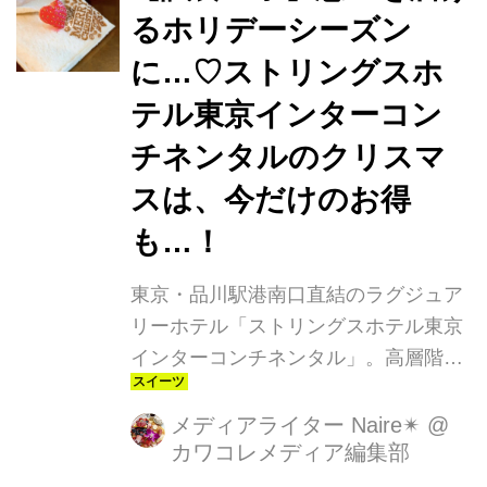
るホリデーシーズン
に…♡ストリングスホ
テル東京インターコン
チネンタルのクリスマ
スは、今だけのお得
も…！
東京・品川駅港南口直結のラグジュア
リーホテル「ストリングスホテル東京
インターコンチネンタル」。高層階か
ら都会を一望できるエレガントなホテ
ルから、今年のクリスマスコレクショ
メディアライター Naire✴︎
@
カワコレメディア編集部
ンが発表されています。早めの予約だ
けの特典も◎一足先に体験させていた