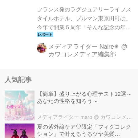
フランス発のラグジュアリーライフス
タイルホテル、プルマン東京田町は、
今年で開業５周年！そんな記念の年
に、プルマンが以前より力を入れてい
る“サステナブル”にフォーカスした、
メディアライター Naire✴︎
@
カワコレメディア編集部
限定のディナーコースが登場しました
♬
人気記事
【簡単】盛り上がる心理テスト12選～
あなたの性格を知ろう～
メディアライター maro
@ カワコレメディア編集部
夏の紫外線ケア♡限定「フィグコレク
ション」で叶えるうるツヤ美髪