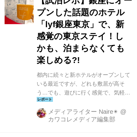
【試泊レポ】銀座にオー
プンした話題のホテル
「lyf銀座東京」で、新
感覚の東京ステイ！し
かも、泊まらなくても
楽しめる?!
都内に続々と新ホテルがオープンして
いる最近ですが、どれも敷居が高そ
う…でも、遊びに行く感覚で、気軽に
行けるホテルが銀座にあるって知って
いますか?!今回は、銀座に昨年末にオ
メディアライター Naire✴︎
@
カワコレメディア編集部
ープンした「lyf銀座東京」をご紹介し
ます♬