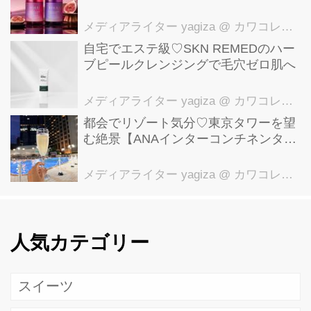
【YOLU】
メディアライター yagiza
@ カワコレメディア編集部
自宅でエステ級♡SKN REMEDのハー
ブピールクレンジングで毛穴ゼロ肌へ
メディアライター yagiza
@ カワコレメディア編集部
都会でリゾート気分♡東京タワーを望
む絶景【ANAインターコンチネンタル
ホテル東京】ガーデンプール体験レポ
メディアライター yagiza
@ カワコレメディア編集部
人気カテゴリー
スイーツ