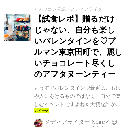
＜カワコレ公認＞メディアライター
【試食レポ】贈るだけ
じゃない、自分も楽し
いバレンタインを♡プ
ルマン東京田町で、麗し
いチョコレート尽くし
のアフタヌーンティー
もうすぐバレンタイン♡最近は、もは
や人にあげるものではなく、自分で楽
しむイベントですよね♬大切な誰かと
一緒に、ゆっくりバレンタインを過ご
したい時におすすめなのが、ホテルの
メディアライター Naire✴︎
@