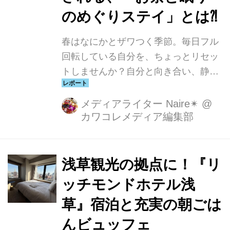
ながら、一歩足を踏み入れれば心から
のめぐりステイ」とは⁈
リフレッシュできる、新しい東京の拠
点をご紹介します。
春はなにかとザワつく季節。毎日フル
回転している自分を、ちょっとリセッ
トしませんか？自分と向き合い、静か
にゆっくりできる時間を持ちたいな
ら、都内ステイがぴったり◎そんな時
メディアライター Naire✴︎
@
カワコレメディア編集部
におすすめなホテルの、春の宿泊プラ
ンをご紹介します。
浅草観光の拠点に！『リ
ッチモンドホテル浅
草』宿泊と充実の朝ごは
んビュッフェ