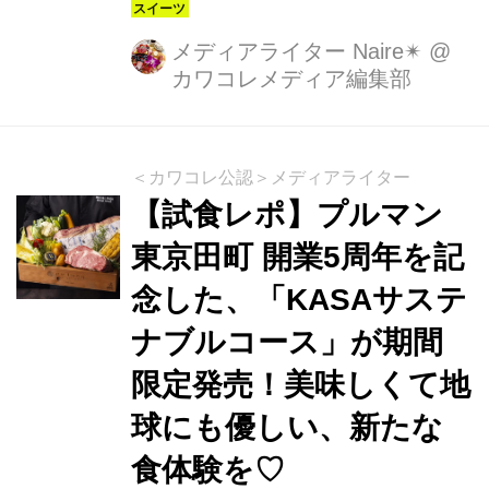
あのホテルの、2種のクリスマスケー
キをご紹介します！
メディアライター Naire✴︎
@
カワコレメディア編集部
＜カワコレ公認＞メディアライター
【試食レポ】プルマン
東京田町 開業5周年を記
念した、「KASAサステ
ナブルコース」が期間
限定発売！美味しくて地
球にも優しい、新たな
食体験を♡