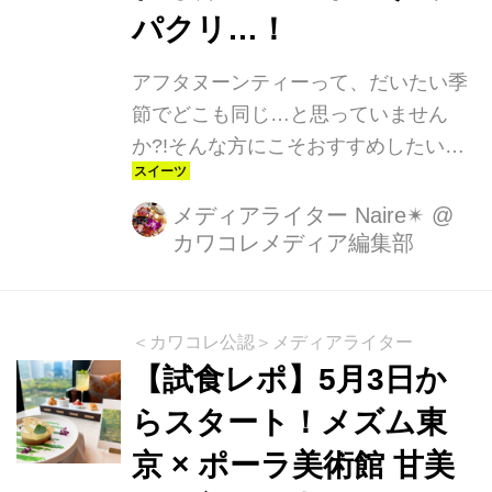
パクリ…！
アフタヌーンティーって、だいたい季
節でどこも同じ…と思っていません
か?!そんな方にこそおすすめしたい、
とっても可愛くて、他では絶対に味わ
えないアフタヌーンティーが、4月25
メディアライター Naire✴︎
@
カワコレメディア編集部
日からスタート♡早速レポートしま
す。
＜カワコレ公認＞メディアライター
【試食レポ】5月3日か
らスタート！メズム東
京 × ポーラ美術館 甘美