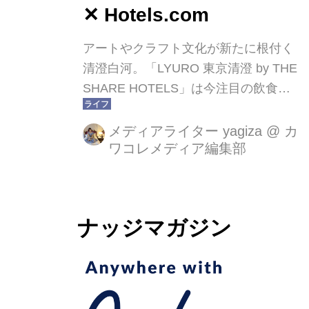
サイト「ねとらぼ」調べ
✕ Hotels.com
アートやクラフト文化が新たに根付く
清澄白河。「LYURO 東京清澄 by THE
SHARE HOTELS」は今注目の飲食店
が続々とオープンしている清澄白河エ
リアにあり、 隅田川を臨める国内最大
メディアライター yagiza
@
カ
ワコレメディア編集部
級のデッキテラスが魅力の水辺を楽し
む新感覚のホテルです。今回、世界で
10万件以上の宿泊施設の中から選べる
便利なホテル予約サイト
ナッジマガジン
【Hotels.com】で予約して行ってきま
した！