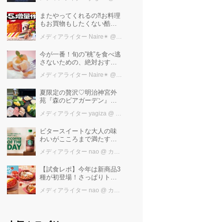
極上ご褒美ステイ
またやってくれるの⁈お料理
もお買物もしたくない酷暑
に、とりあえずファミマ行
メディアライター Naire✴︎
@ カワコレメディア編集部
けば増量中！！
今が一番！旬の”桃”を食べ逃
さないための、絶対おすす
めピーチスイーツ５選♡
メディアライター Naire✴︎
@ カワコレメディア編集部
夏限定の贅沢♡明治神宮外
苑『森のビアガーデン』で
日本一の「新潟産えだま
メディアライター yagiza
@ カワコレメディア編集部
め」を堪能しよう
ビタースイートな大人の味
わいがこころまで満たす
「スターバックス®
メディアライター nao
@ カワコレメディア編集部
COFFEE OF THE DAY カフ
ェモカ」新発売！
【試食レポ】今年は新商品3
種が初登場！さっぱりトマ
トで暑い季節にも楽しめる
メディアライター nao
@ カワコレメディア編集部
びっくりドンキーの「トマ
ト弾けるハンバーグ」期間
限定発売中♪