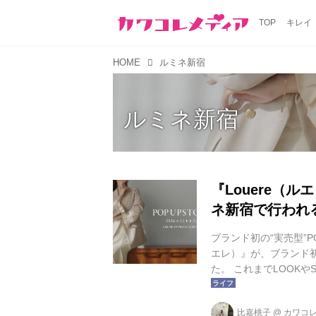
TOP
キレイ
HOME
ルミネ新宿
ルミネ新宿
『Louere（ル
ネ新宿で行われ
ブランド初の“実売型”P
エレ）』が、ブランド初と
た。 これまでLOOK
その場で購入できるの
をリアルに体感できる特別
比嘉桃子
@
カワコ
登場 今回のPOP UPでは