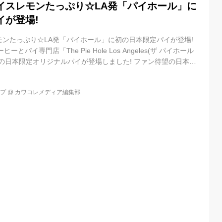
イスレモンたっぷり☆LA発「パイホール」に
イが登場!
ンたっぷり☆LA発「パイホール」に初の日本限定パイが登場!
とパイ専門店「The Pie Hole Los Angeles(ザ パイホール
の日本限定オリジナルパイが登場しました! ファン待望の日本限
1日(土)から「パイホール」ルミネ新宿店とGINZA SIX店で販売
amelized Honey Lemon(ハニーレモン キャラメリゼ)』 “旬
ップ
@
カワコレメディア編集部
に使用した夏の新メニューで、初の日本限定オリジナルパイです☆
たい爽やかパイ 『...