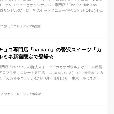
ックコーヒーとオリジナルパイ専門店「The Pie Hole Los
ール ロサンゼルス)」に、初のセットメニューが登場☆ 8月14日(月)か
て販売がスタートします! 「パイホール」初のセットメニュー☆ パイ
メニューは、「モーニングセット」と「ランチセット」の2種類。
ップ
@
カワコレメディア編集部
ネ新宿店で販売がスタートしたお得なセットメニューが、8月14日
店でもオーダーできちゃいます☆ ワ...
ョコ専門店「ca ca o」の贅沢スイーツ「カ
ルミネ新宿限定で登場☆
門店「ca ca o」の贅沢スイーツ「カカオボウル」がルミネ新宿
ロマ生チョコレート専門店「ca ca o(カカオ)」に、最高級“カカ
た『カカオボウル』が登場! 8月7日(月)より、東京・ルミネ新宿
ルミネ新宿店」にて限定販売がスタートします♪ カカオニブを使った贅
「ca ca oルミネ新宿店」で限定販売される『カカオボウル』は、
ップ
@
カワコレメディア編集部
カオニブ”を贅沢に使用したボウルスイーツ♡ カカオ豆の胚乳部
カカオニブ”は、美容や健康に良い栄養素がたっぷ...