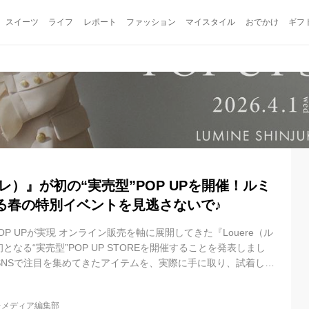
スイーツ
ライフ
レポート
ファッション
マイスタイル
おでかけ
ギフ
エレ）』が初の“実売型”POP UPを開催！ルミ
る春の特別イベントを見逃さないで♪
OP UPが実現 オンライン販売を軸に展開してきた『Louere（ル
なる“実売型”POP UP STOREを開催することを発表しまし
やSNSで注目を集めてきたアイテムを、実際に手に取り、試着し、
は今回が初めての試み。ブランドの世界観や素材感、シルエット
な5日間となります。 ルミネ限定ハイライン「White Label」
レメディア編集部
、ルミネ限定ハイライン「Louere - White Label -」を展開。 繊