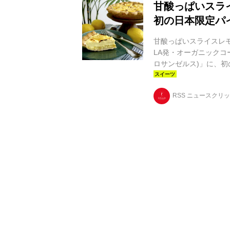
甘酸っぱいスラ
初の日本限定パ
甘酸っぱいスライスレモ
LA発・オーガニックコーヒー
ロサンゼルス)」に、初
定オリジナルパイ☆ 7月
がスタートしたのは、『Car
RSS ニュースクリ
のレモン”をふんだん
レモンたっぷり!夏に食べ