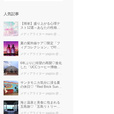
人気記事
【簡単】盛り上がる心理テ
スト12選～あなたの性格を
知ろう～
メディアライター maro
@ カワコレメディア編集部
夏の紫外線ケア♡限定「フ
ィグコレクション」で叶え
るうるツヤ美髪【YOLU】
メディアライター yagiza
@ カワコレメディア編集部
6年ぶりに待望の再開♡進化
した「UCCコーヒー博物
館」はまるで“コーヒーのテ
メディアライター yagiza
@ カワコレメディア編集部
ーマパーク”！館内展示の全
貌を公開
サンタモニカ気分に浸る夏
の休日♡『Red Brick Sunset
2026』完全ガイド【横浜赤
メディアライター yagiza
@ カワコレメディア編集部
レンガ倉庫】
海と温泉と美食に包まれる
五島旅♡「五島リトリート
ray by 温故知新」で叶える
メディアライター yagiza
@ カワコレメディア編集部