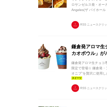
ロサンゼルス発・オーガニ
Angeles(ザ パイホ
らGINZA SIX店に
ホール初となるセット
RSS ニュースクリ
8月1日(火)からルミ
(月)よりGINZA SIX
鎌倉発アロマ生チ
カオボウル」が
鎌倉発アロマ生チョコ専
限定で登場☆ 鎌倉発・ア
オニブ”を贅沢に使用し
B2Fの「ca ca o
沢な“ボウルスイーツ” 
RSS ニュースクリ
こだわりのカカオと“カ
分をフレーク状にした“