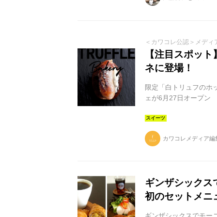
細なデザインと長く愛用
＜カワコレ公認＞メディ
【注目スポット】T
ネに登場！
限定「白トリュフのホ
ェが6月27日オープン
カワコレメディア編
ギンザシックス
初のセットメニ
ギンザシックスでモーニ