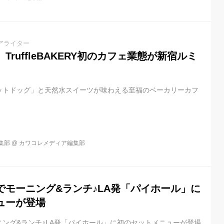
できる品質にこだわり、日常使...
アライター
ruffleBAKERY初のカフェ業態が新宿ルミ
ットドッグ」と天然水スイーツが味わえる至福のベーカリーカフ
集部
@
カワコレメディア編集部
でモーニング&ランチ♪LA発「パイホール」に
ューが登場
ング&ランチ♪LA発「パイホール」に初のセットメニューが登場