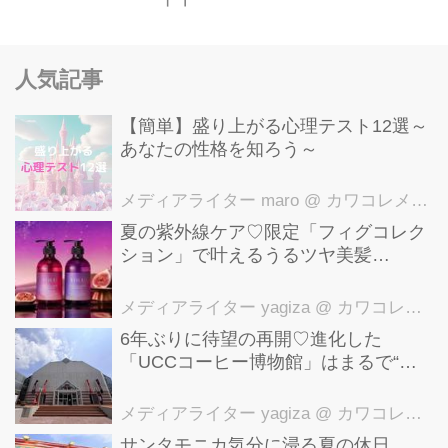
人気記事
【簡単】盛り上がる心理テスト12選～
あなたの性格を知ろう～
メディアライター maro
@ カワコレメディア編集部
夏の紫外線ケア♡限定「フィグコレク
ション」で叶えるうるツヤ美髪
【YOLU】
メディアライター yagiza
@ カワコレメディア編集部
6年ぶりに待望の再開♡進化した
「UCCコーヒー博物館」はまるで“コ
ーヒーのテーマパーク”！館内展示の全
貌を公開
メディアライター yagiza
@ カワコレメディア編集部
サンタモニカ気分に浸る夏の休日