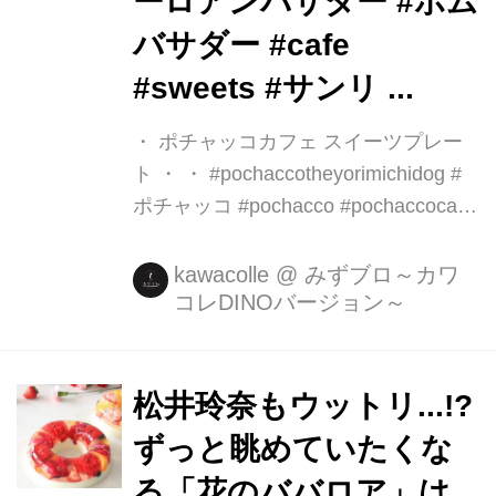
ーロアンバサダー #ポム
バサダー #cafe
#sweets #サンリ ...
・ ポチャッコカフェ スイーツプレー
ト ・ ・ #pochaccotheyorimichidog #
ポチャッコ #pochacco #pochaccocafe
#ピューロアンバサダー #ポムバサダー
#cafe #sweets #サンリ ...
kawacolle
@
みずブロ～カワ
コレDINOバージョン～
松井玲奈もウットリ...!?
ずっと眺めていたくな
る「花のババロア」は