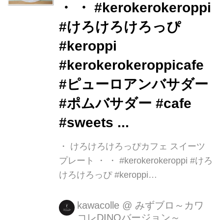
・ ・ #kerokerokeroppi
大人のスイーツリキュールです。
#けろけろけろっぴ
#keroppi
#kerokerokeroppicafe
#ピューロアンバサダー
#ポムバサダー #cafe
#sweets ...
・ けろけろけろっぴカフェ スイーツ
プレート ・ ・ #kerokerokeroppi #けろ
けろけろっぴ #keroppi
#kerokerokeroppicafe #ピューロアン
バサダー #ポムバサダー #cafe
kawacolle
@
みずブロ～カワ
コレDINOバージョン～
#sweets ...