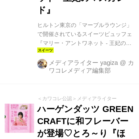
ド』
ヒルトン東京の「マーブルラウンジ」
で開催されているスイーツビュッフェ
『マリー・アントワネット - 王妃のマ
スカレード』は、フランスの美しい王
妃、マリー・アントワネットの華やか
メディアライター yagiza
@
カ
ワコレメディア編集部
な世界観を堪能できる夢のようなイベ
ントです。王妃が催す仮面舞踏会をテ
ーマに、優美でロマンティックな空間
とともに、秋の味覚をたっぷり楽しむ
＜カワコレ公認＞メディアライター
ことができます！
ハーゲンダッツ GREEN
CRAFTに和フレーバー
が登場♡とろ～り『ほ