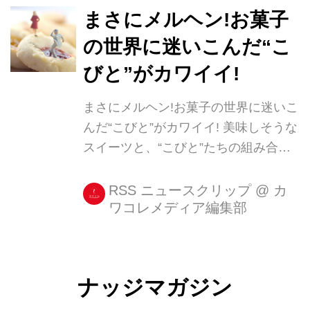
まさにメルヘン!お菓子
の世界に迷いこんだ“こ
びと”がカワイイ!
まさにメルヘン!お菓子の世界に迷いこ
んだ“こびと”がカワイイ! 美味しそうな
スイーツと、“こびと”たちの組み合わ
せが面白い! こちらは、カリフォルニ
アを拠点に活動するアーティスト、
RSS ニュースクリップ
@
カ
ワコレメディア編集部
Matthew Cardenさんの作品。 こびと
の世界を映し出したかのような、かわ
いい写真が人気を呼んでいる。 そのメ
ルヘンな世界観は、まさに“お菓子の
ナッジマガジン
家”を彷彿とさせる仕上がりだ。 スイ
ーツの写真に絶妙にマッチしたこびと