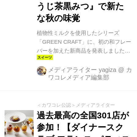
うじ茶黒みつ』で新た
な秋の味覚
植物性ミルクを使用したシリーズ
「GREEN CRAFT」に、初の和フレー
バーを加えた新商品を発表しました。
2024年9月3日（火）より期間限定で発
売されるミニカップ『ほうじ茶黒み
メディアライター yagiza
@
カ
ワコレメディア編集部
つ』は、香ばしいほうじ茶ととろりと
した黒みつを組み合わせた、和スイー
ツ感覚の豆乳アイスです。ハーゲンダ
ッツならではの贅沢感のある味わいが
＜カワコレ公認＞メディアライター
楽しめます。
過去最高の全国301店が
参加！【ダイナースク