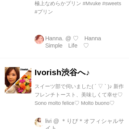
極上なめらかプリン #Mvuke #sweets
#プリン
Hanna.
@
♡ Hanna
Simple Life ♡
Ivorish渋谷へ♪
スイーツ部で伺いました( ´ ▽ ` )♪ 新作
フレンチトースト、美味しくて幸せ♡
Sono molto felice♡ Molto buono♡
livi
@
＊りび＊オフィシャルサ
イト