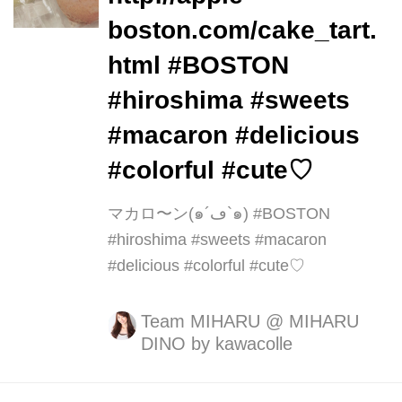
boston.com/cake_tart.
html #BOSTON
#hiroshima #sweets
#macaron #delicious
#colorful #cute♡
マカロ〜ン(๑´ڡ`๑) #BOSTON
#hiroshima #sweets #macaron
#delicious #colorful #cute♡
Team MIHARU
@
MIHARU
DINO by kawacolle