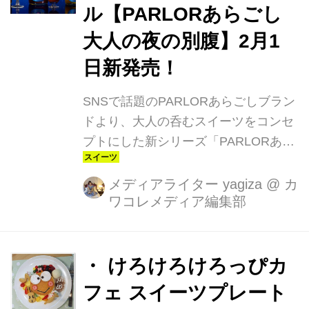
ル【PARLORあらごし
たピンクカラーの春スイーツや、お花
見など行楽シーズンにぴったりなワン
大人の夜の別腹】2月1
ハンドグルメ。豊富なラインアップの
日新発売！
中から厳選した春のおすすめ商品をご
紹介します。
SNSで話題のPARLORあらごしブラン
ドより、大人の呑むスイーツをコンセ
プトにした新シリーズ「PARLORあら
ごし 大人の夜の別腹」を2024年2月1
日より130年を超える奈良県で老舗の
メディアライター yagiza
@
カ
ワコレメディア編集部
酒蔵”梅乃宿酒造”公式オンラインショ
ップ限定で発売致します。商品ライン
ナップは、果実感が特徴的な人気スイ
ーツである「いちご大福」「アップル
・ けろけろけろっぴカ
パイ」「パイナップルケーキ」の3種
フェ スイーツプレート
類で、一日の締めくくりにぴったりの