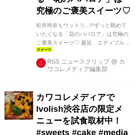
究極のご褒美スイーツ♡
松井玲奈もウットリ...!?ずっと眺めて
いたくなる「花のババロア」は究極の
ご褒美スイーツ♡ 最近、エディブルフ
ラワーが使われたスイーツや料理を目
にする機会が増えましたが、その先駆
RSS ニュースクリップ
@
カ
ワコレメディア編集部
けともいえる“フラワーババロア”を手
掛けたのが、「花のババロア
havaro」。 ドラマ『100万円の女た
ち』等で活躍中の松井玲奈さんもイン
カワコレメディアで
スタで、同店のスイーツを紹介してい
Ivolish渋谷店の限定メ
ます。 おはなのばばろあ #sweets
ニューを試食取材中！
#flower 松井玲奈さん(@renamatui27)
がシェアした投稿 - 2016 5月 17 5:20
#sweets #cake #media