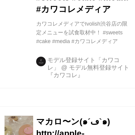
午前 PDT ・松井玲奈もお気に入り♪
#カワコレメディア
「花のババロア havaro」のお品は、色
鮮やかなエ...
カワコレメディアでIvolish渋谷店の限
定メニューを試食取材中！ #sweets
#cake #media #カワコレメディア
モデル登録サイト「カワコ
レ」
@
モデル無料登録サイト
『カワコレ』
マカロ〜ン(๑´ڡ`๑)
http://apple-