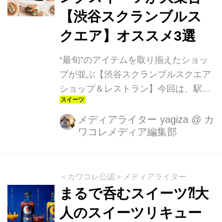
【渋谷スクランブルス
クエア】オススメ3選
“最旬”のアイテムを取り揃えたショッ
プが並ぶ【渋谷スクランブルスクエア
ショップ＆レストラン】今回は、駅ビ
ルグルメ事情に詳しく、テレビや雑誌
などのメディアで幅広く活躍している
メディアライター yagiza
@
カ
ワコレメディア編集部
フードジャーナリストの⾥井真由美さ
んオススメのこの春注目すべきフード
トレンドについてお聞きしました。年
間300回以上もデパ地下や商業施設の
＜カワコレ公認＞メディアライター
フードコーナーに立ち寄り、常に情報
まるで呑むスイーツ⁈大
収集している里井さんが注目するの
人のスイーツリキュー
は、見た目も華やかな桜や苺を使用し