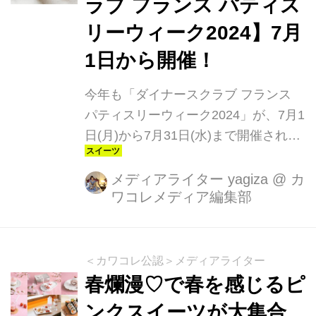
ラブ フランス パティス
リーウィーク2024】7月
1日から開催！
今年も「ダイナースクラブ フランス
パティスリーウィーク2024」が、7月1
日(月)から7月31日(水)まで開催されま
す。昨年は北海道から沖縄まで230店
舗が参加し、6万人以上が店舗に来店
メディアライター yagiza
@
カ
ワコレメディア編集部
したスイーツの祭典。4年目となる今
年は過去最高の301店が参加。今年も
夏のパティスリーめぐりが全国各地で
盛大に開催されます。
＜カワコレ公認＞メディアライター
春爛漫♡で春を感じるピ
ンクスイーツが大集合