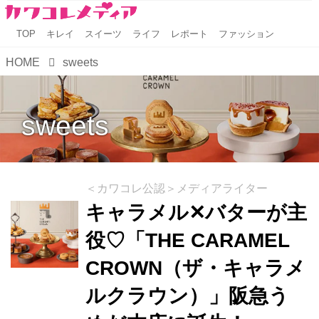
TOP
キレイ
スイーツ
ライフ
レポート
ファッション
HOME
sweets
sweets
＜カワコレ公認＞メディアライター
キャラメル✕バターが主
役♡「THE CARAMEL
CROWN（ザ・キャラメ
ルクラウン）」阪急う