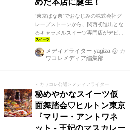
めだ本店に誕生！
“東京ばな奈”でおなじみの株式会社グ
レープストーンから、関西初進出とな
るキャラメルスイーツ専門店がデビュ
ー！ その名も「THE CARAMEL
CROWN（ザ・キャラメルクラウ
メディアライター yagiza
@
カ
ワコレメディア編集部
ン）」。グランドオープンの舞台は、
2025年4月23日（水）阪急うめだ本
店。全国でここだけの、プレミアムな
大阪限定スイーツブランドです。
＜カワコレ公認＞メディアライター
秘めやかなスイーツ仮
面舞踏会♡ヒルトン東京
『マリー・アントワネ
ット - 王妃のマスカレー