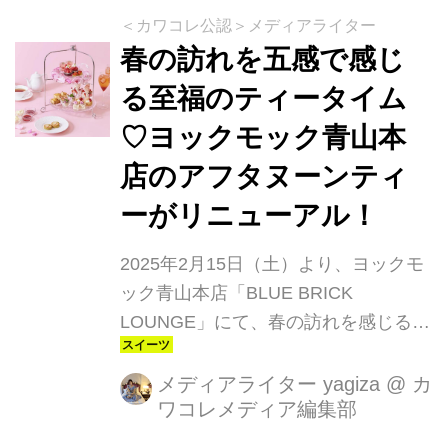
＜カワコレ公認＞メディアライター
春の訪れを五感で感じ
る至福のティータイム
♡ヨックモック青山本
店のアフタヌーンティ
ーがリニューアル！
2025年2月15日（土）より、ヨックモ
ック青山本店「BLUE BRICK
LOUNGE」にて、春の訪れを感じるテ
ィーセット「ブルー・ブリック・ティ
ーセット～春色テラスのティータイム
メディアライター yagiza
@
カ
ワコレメディア編集部
～」がリニューアル登場！ここでしか
味わえない“できたてスイーツ”とセイ