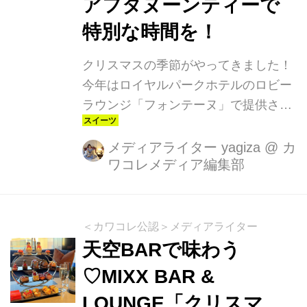
アフタヌーンティーで
特別な時間を！
クリスマスの季節がやってきました！
今年はロイヤルパークホテルのロビー
ラウンジ「フォンテーヌ」で提供され
るクリスマス限定アフタヌーンティー
で、特別なひとときを過ごしません
メディアライター yagiza
@
カ
ワコレメディア編集部
か？可愛らしいモチーフが散りばめら
れたティースタンドは、見た目も味も
満点の内容です。今回はその魅力をた
っぷりご紹介します！
＜カワコレ公認＞メディアライター
天空BARで味わう
♡MIXX BAR &
LOUNGE「クリスマ