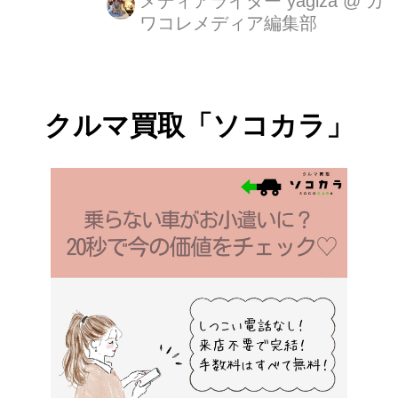
メディアライター yagiza
@
カ
ワコレメディア編集部
～5月31日（土）の期間限定で提供！
同ホテル初となる焼き菓子とコンフィ
ズリーのブッフェが新たにラインアッ
プ！
クルマ買取「ソコカラ」