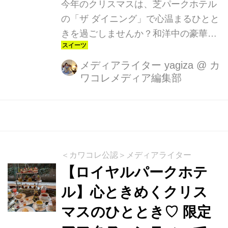
今年のクリスマスは、芝パークホテル
の「ザ ダイニング」で心温まるひとと
きを過ごしませんか？和洋中の豪華料
理と1500冊の本に囲まれた特別な空間
が、大切な方との思い出を一層華やか
メディアライター yagiza
@
カ
ワコレメディア編集部
に演出します。
＜カワコレ公認＞メディアライター
【ロイヤルパークホテ
ル】心ときめくクリス
マスのひととき♡ 限定