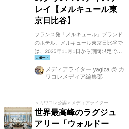
レイ【メルキュール東
京日比谷】
フランス発「メルキュール」ブランド
のホテル、メルキュール東京日比谷で
は、2025年11月1日から期間限定で、
東京バレエ団監修による『くるみ割り
人形』アフタヌーンティーと舞台衣裳
メディアライター yagiza
@
カ
ワコレメディア編集部
展示、さらにフランスのラグジュアリ
ーダンスブランドレペットによるクリ
スマスツリーのディスプレイを実施し
ています。
＜カワコレ公認＞メディアライター
世界最高峰のラグジュ
アリー「ウォルドー