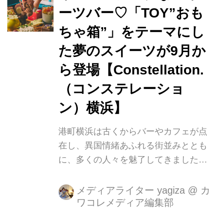
役。暑さ和らぐ上質なティータイムが
ーツバー♡「TOY”おも
楽しめる贅沢なメニューです。
ちゃ箱”」をテーマにし
た夢のスイーツが9月か
ら登場【Constellation.
（コンステレーショ
ン）横浜】
港町横浜は古くからバーやカフェが点
在し、異国情緒あふれる街並みととも
に、多くの人々を魅了してきました。
歴史ある建物とモダンな文化が融合す
るこの街では、伝統を大切にしながら
メディアライター yagiza
@
カ
ワコレメディア編集部
も、新しいスタイルのカフェやバーが
次々と誕生し、地元の方々だけでなく