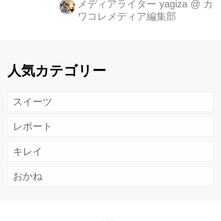
限定の贅沢な「チャイニーズ・サマ
メディアライター yagiza
@
カ
ワコレメディア編集部
ー・アフタヌーンティー」はいかがで
しょうか？広東料理と最先端の香港の
食の粋を味わえる中国料理「花梨」で
は7月1日から9月30日まで夏をテーマ
人気カテゴリー
にした「チャイニーズ・サマー・アフ
タヌーンティー」開催しています。
スイーツ
レポート
キレイ
おかね