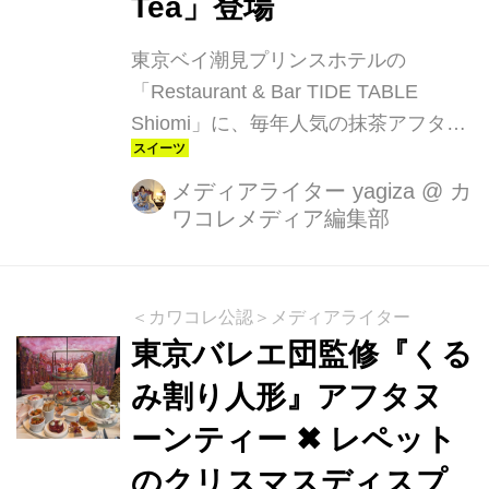
Tea」登場
東京ベイ潮見プリンスホテルの
「Restaurant & Bar TIDE TABLE
Shiomi」に、毎年人気の抹茶アフタヌ
ーンティーが“とろける抹茶”をテーマ
に進化して登場。2026年4月1日
メディアライター yagiza
@
カ
ワコレメディア編集部
（水）〜6月30日（火）の期間限定で
楽しめます。今年のテーマは 「抹茶 ×
とろ生食感」。新緑の爽やかさをイメ
ージした彩りとともに、抹茶の濃厚な
＜カワコレ公認＞メディアライター
香りと口どけを堪能できる、まさ
東京バレエ団監修『くる
に“Velvet（ベルベット）”の名にふさわ
み割り人形』アフタヌ
しいアフタヌーンティーです。
ーンティー ✖ レペット
のクリスマスディスプ