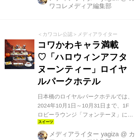
ワコレメディア編集部
『フレンチをよりたくさんの方に楽し
んでもらいたい！』という海外のコン
クールで入賞経験をもつシェフとパテ
ィシエが考案した新しいフレンチスタ
＜カワコレ公認＞メディアライター
イルのアフタヌーンティーです。マス
コワかわキャラ満載
カットや巨峰、洋梨を使ったスイーツ
♡「ハロウィンアフタ
に加え、フォアグラのムースとマスカ
ヌーンティー」ロイヤ
ットをケーキ仕立てにしたオードブル
は、味はもちろん、ビジュアルも美し
ルパークホテル
く、ひとつひとつが手の込んだアート
作品のよう。ホテル最上階（33階）か
日本橋のロイヤルパークホテルでは、
ら眺める東京の景色とともにここでし
2024年10月1日～10月31日まで、1F
か体験でき...
ロビーラウンジ「フォンテーヌ」に
て、期間限定の「ハロウィンアフタヌ
ーンティー」が楽しめます。黒猫やオ
メディアライター yagiza
@
カ