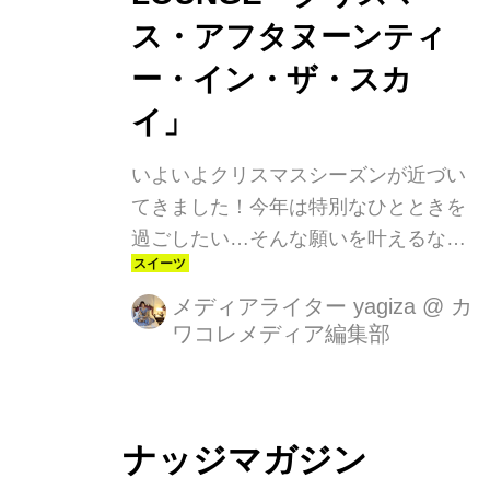
ス・アフタヌーンティ
ー・イン・ザ・スカ
イ」
いよいよクリスマスシーズンが近づい
てきました！今年は特別なひとときを
過ごしたい…そんな願いを叶えるな
ら、ANAインターコンチネンタルホテ
ル東京のMIXX BAR & LOUNGEが提供
メディアライター yagiza
@
カ
ワコレメディア編集部
する「クリスマス・アフタヌーンティ
ー・イン・ザ・スカイ」はいかがでし
ょう？ラグジュアリーな空間で味わう
贅沢なスイーツと絶景は、まさに大人
ナッジマガジン
の女性にぴったりのご褒美タイムで