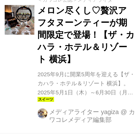
織りなす甘くて爽やかな至福のマリア
メロン尽くし♡贅沢ア
ージュ♡
フタヌーンティーが期
間限定で登場！【ザ・カ
ハラ・ホテル＆リゾー
ト 横浜】
2025年9月に開業5周年を迎える【ザ・
カハラ・ホテル＆リゾート 横浜】。
2025年5月1日（木）～6月30日（月）
の期間限定で「The KAHALA
Afternoon Tea メロン」をTHE
メディアライター yagiza
@
カ
ワコレメディア編集部
KAHALA LOUNGEで楽しめます。