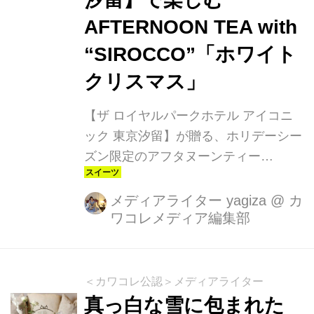
AFTERNOON TEA with
“SIROCCO”「ホワイト
クリスマス」
【ザ ロイヤルパークホテル アイコニ
ック 東京汐留】が贈る、ホリデーシー
ズン限定のアフタヌーンティー
「AFTERNOON TEA with
“SIROCCO”『ホワイトクリスマス』」
メディアライター yagiza
@
カ
ワコレメディア編集部
が11月1日より登場！ふわふわの雪を
味わうような華やかで繊細なスイーツ
とともに、特別な冬の午後を過ごしま
せんか？
＜カワコレ公認＞メディアライター
真っ白な雪に包まれた