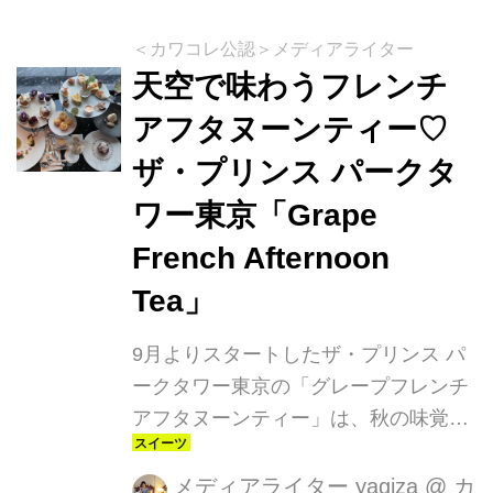
心とスイーツで至福の時間が楽しめま
す。
＜カワコレ公認＞メディアライター
天空で味わうフレンチ
アフタヌーンティー♡
ザ・プリンス パークタ
ワー東京「Grape
French Afternoon
Tea」
9月よりスタートしたザ・プリンス パ
ークタワー東京の「グレープフレンチ
アフタヌーンティー」は、秋の味覚を
満喫できる贅沢なプランかつただの”ア
フタヌーンティー”ではありません。
メディアライター yagiza
@
カ