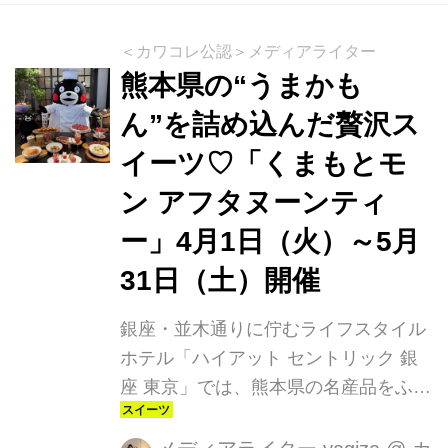
ボリーの全9品を、非日常感あふれる
空間で堪能できます。
＜カワコレ公認＞メディアライター
熊本県の“うまかも
ん”を詰め込んだ贅沢ス
イーツ♡「くまもとモ
ン アフタヌーンティ
ー」4月1日（火）～5月
31日（土）開催
銀座・並木通りに佇むライフスタイル
ホテル「ハイアット セントリック 銀
座 東京」では、熊本県の名産品をふん
だんに使用した「くまもとモン アフタ
ヌーンティー」を2025年4月1日（火）