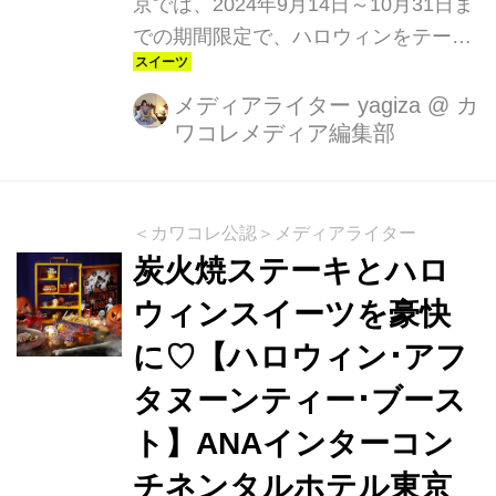
京では、2024年9月14日～10月31日ま
での期間限定で、ハロウィンをテーマ
にしたアフタヌーンティーメニューを
2種類展開しています。高層階からの
メディアライター yagiza
@
カ
ワコレメディア編集部
眺望とともに秋の味覚を優雅に味わう
「ハロウィン･アフタヌーンティー･イ
ン･ザ･スカイ」と炭火焼ステーキとハ
ロウィンスイーツを豪快に楽しむ「ハ
＜カワコレ公認＞メディアライター
ロウィン･アフタヌーンティー･ブース
炭火焼ステーキとハロ
ト」です。今回は36階からの絶景が広
ウィンスイーツを豪快
がる「MIXX（ミックス） バー＆ラウ
に♡【ハロウィン･アフ
ンジ」にて初登場のアフタヌーンティ
ーをレポートします。
タヌーンティー･ブース
ト】ANAインターコン
チネンタルホテル東京