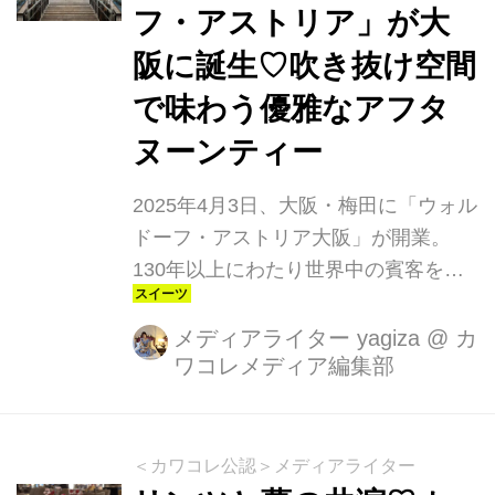
フ・アストリア」が大
阪に誕生♡吹き抜け空間
で味わう優雅なアフタ
ヌーンティー
2025年4月3日、大阪・梅田に「ウォル
ドーフ・アストリア大阪」が開業。
130年以上にわたり世界中の賓客を魅
了してきた世界最高峰のラグジュアリ
ーホテルブランドが日本に初めて上陸
メディアライター yagiza
@
カ
ワコレメディア編集部
したことで、ホテル業界はもちろん、
旅好きや美食家たちの間でも大きな話
題を呼んでいます。JR大阪駅直結の再
開発エリア「グラングリーン大阪」 南
＜カワコレ公認＞メディアライター
館の高層階にあり、2024年に新設され