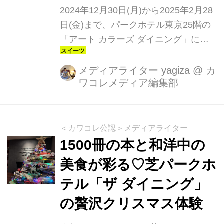
2024年12月30日(月)から2025年2月28
日(金)まで、パークホテル東京25階の
「アート カラーズ ダイニング」に
て、冬限定の「リラックス アロマ ア
フタヌーンティー」が開催されていま
メディアライター yagiza
@
カ
ワコレメディア編集部
す。華やかなスイーツとセイボリー、
さらに400点以上のアートが楽しめる
このプランで、心も体も満たされる特
別なティータイムをお楽しみくださ
＜カワコレ公認＞メディアライター
い。
1500冊の本と和洋中の
美食が彩る♡芝パークホ
テル「ザ ダイニング」
の贅沢クリスマス体験