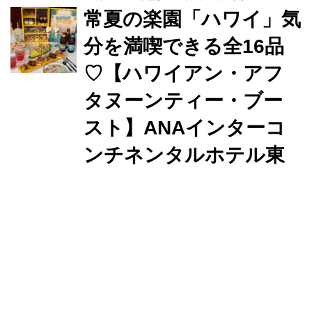
パ、ワイキキビーチ」とのコラボレー
常夏の楽園「ハワイ」気
ションにより南国のリラックスしたひ
分を満喫できる全16品
とときが楽しめます。
♡【ハワイアン・アフ
タヌーンティー・ブー
スト】ANAインターコ
ンチネンタルホテル東
京
円安が続き、以前より気軽に行けなく
なってしまったハワイ。日本にいなが
らハワイを感じられるアフタヌーンテ
ィはいかがでしょうか？溜池山王駅す
ぐ、ANAインターコンチネンタルホテ
メディアライター yagiza
@
カ