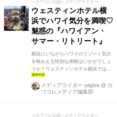
＜カワコレ公認＞メディアライター
ウェスティンホテル横
浜でハワイ気分を満喫♡
魅惑の『ハワイアン・
サマー・リトリート』
横浜にいながらハワイのリゾート気分
を味わえる特別な体験はいかがでしょ
うか？ウェスティンホテル横浜では、
2024年7月1日から9月16日まで各種プ
ロモーション「ハワイアン・サマー・
メディアライター yagiza
@
カ
ワコレメディア編集部
リトリート」を開催しています。この
夏、123年の歴史を誇るハワイ・ワイ
キキの名門リゾート「モアナサーフラ
イダー、ウェスティンリゾート＆ス
＜カワコレ公認＞メディアライター