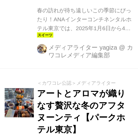
春の訪れが待ち遠しいこの季節にぴっ
たり！ANAインターコンチネンタルホ
テル東京では、2025年1月6日から4月
30日まで、旬のイチゴをふんだんに使
用したフェア『ストロベリー・センセ
メディアライター yagiza
@
カ
ワコレメディア編集部
ーション 2025』を開催します。ホテ
ル内のレストラン、パティスリー7店
舗で展開されるこのフェアでは、月ご
とに変わるテーマやこだわりのメニュ
＜カワコレ公認＞メディアライター
ーが目白押しです。
アートとアロマが織り
なす贅沢な冬のアフタ
ヌーンティ【パークホ
テル東京】