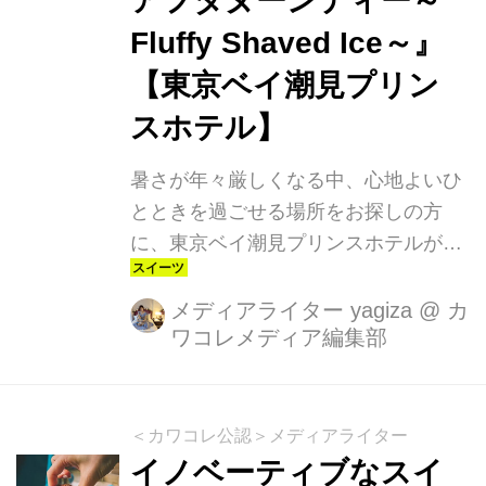
アフタヌーンティー～
Fluffy Shaved Ice～』
【東京ベイ潮見プリン
スホテル】
暑さが年々厳しくなる中、心地よいひ
とときを過ごせる場所をお探しの方
に、東京ベイ潮見プリンスホテルが提
供する『ピーチアフタヌーンティー～
Fluffy Shaved Ice～』をご紹介しま
メディアライター yagiza
@
カ
ワコレメディア編集部
す。2024年8月1日から10月31日まで
の期間限定で楽しめるこのアフタヌー
ンティーは、シェフパティシエが手が
ける独創的なスイーツと、八ヶ岳の天
＜カワコレ公認＞メディアライター
然氷を使用したふわふわかき氷が主
イノベーティブなスイ