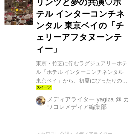
リンツと夢の共演♡ホ
た「うめきた地下口」から徒歩4分と
テル インターコンチネ
いう好アクセスで、スーツケース片手
ンタル 東京ベイの「チ
でも快適にたどり着ける設計です。
ェリーアフタヌーンテ
ィー」
東京・竹芝に佇むラグジュアリーホテ
ル「ホテル インターコンチネンタル
東京ベイ」から、初夏にぴったりのと
びきりかわいいアフタヌーンティー
「チェリーアフタヌーンティー with リ
メディアライター yagiza
@
カ
ワコレメディア編集部
ンツチョコレート」が登場！開業30周
年を記念したスペシャルなこのアフタ
ヌーンティーは、世界中で愛されるリ
ンツチョコレートと、旬のチェリーが
＜カワコレ公認＞メディアライター