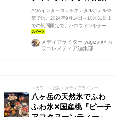
ANAインターコンチネンタルホテル東
京では、2024年9月14日～10月31日ま
での期間限定で、ハロウィンをテーマ
にしたアフタヌーンティーメニューを
2種類展開しています。高層階からの
メディアライター yagiza
@
カ
ワコレメディア編集部
眺望とともに秋の味覚を優雅に味わう
「ハロウィン･アフタヌーンティー･イ
ン･ザ･スカイ」と 炭火焼ステーキとハ
ロウィンスイーツを豪快に楽しむ「ハ
ロウィン･アフタヌーンティー･ブース
ト」です。今回はステーキハウスで開
＜カワコレ公認＞メディアライター
催中のお肉も楽しめるボリュームたっ
八ヶ岳の天然氷でふわ
ぷりの新感覚アフタヌーンティーをレ
ふわ氷✕国産桃『ピーチ
ポートします。