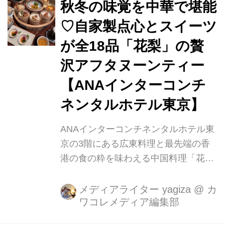
秋冬の味覚を中華で堪能
♡自家製点心とスイーツ
が全18品「花梨」の贅
沢アフタヌーンティー
【ANAインターコンチ
ネンタルホテル東京】
ANAインターコンチネンタルホテル東
京の3階にある広東料理と最先端の香
港の食の粋を味わえる中国料理「花
梨」では、季節限定で「シーズナル・
ハーモニー・チャイニーズ・アフタヌ
メディアライター yagiza
@
カ
ワコレメディア編集部
ーンティー」が登場！秋・冬ならでは
の味覚を贅沢に取り入れた全18品の点