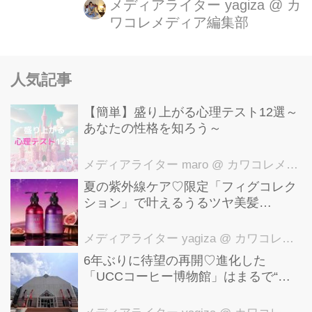
ィンアフタヌーンティー】開催してい
メディアライター yagiza
@
カ
ワコレメディア編集部
ます。
人気記事
【簡単】盛り上がる心理テスト12選～
あなたの性格を知ろう～
メディアライター maro
@ カワコレメディア編集部
夏の紫外線ケア♡限定「フィグコレク
ション」で叶えるうるツヤ美髪
【YOLU】
メディアライター yagiza
@ カワコレメディア編集部
6年ぶりに待望の再開♡進化した
「UCCコーヒー博物館」はまるで“コ
ーヒーのテーマパーク”！館内展示の全
貌を公開