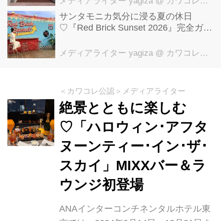
メディアライター yagiza
@ カワコレメディア編集部
サンタモニカ気分に浸る夏の休日
♡『Red Brick Sunset 2026』完全ガイ
ド【横浜赤レンガ倉庫】
メディアライター yagiza
@ カワコレメディア編集部
＜カワコレ公認＞メディアライター
絶景とともに楽しむ
♡「ハロウィン･アフタ
ヌーンティー･イン･ザ･
スカイ」MIXXバー＆ラ
ウンジ初登場
ANAインターコンチネンタルホテル東