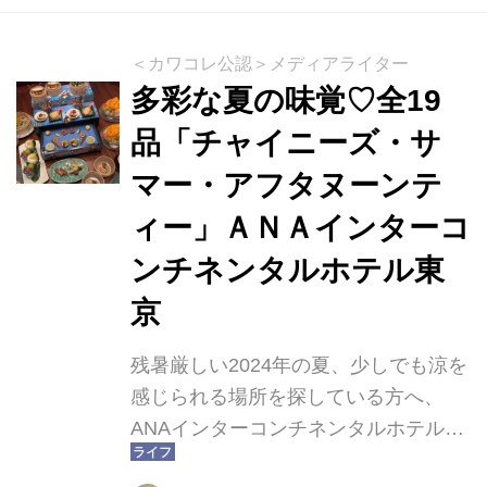
観光客にも愛されています。今回ご紹
介するのは“非日常”空間で味わう至福
＜カワコレ公認＞メディアライター
のスイーツとお酒の時間が楽しめる横
多彩な夏の味覚♡全19
浜の【Constellation.】昼はどなたでも
品「チャイニーズ・サ
楽しめるスイーツカフェバー。夜にな
マー・アフタヌーンテ
ると完全会員制のパフェバーへと変貌
する知る人ぞ知るバーで、美酒はもち
ィー」ＡＮＡインターコ
ろん、一流の職人が四季折々のフルー
ンチネンタルホテル東
ツや素材を使ったスイーツやパフェが
京
大人気のバーです。
残暑厳しい2024年の夏、少しでも涼を
感じられる場所を探している方へ、
ANAインターコンチネンタルホテル東
京にある中国料理「花梨」でこの季節