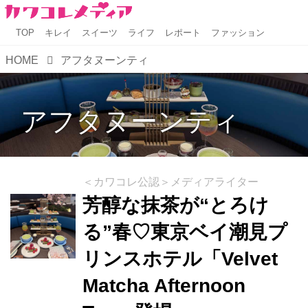
TOP
キレイ
スイーツ
ライフ
レポート
ファッション
HOME
アフタヌーンティ
アフタヌーンティ
＜カワコレ公認＞メディアライター
芳醇な抹茶が“とろけ
る”春♡東京ベイ潮見プ
リンスホテル「Velvet
Matcha Afternoon