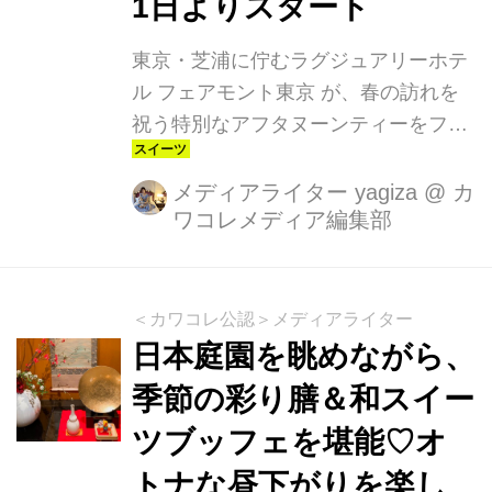
1日よりスタート
東京・芝浦に佇むラグジュアリーホテ
ル フェアモント東京 が、春の訪れを
祝う特別なアフタヌーンティーをフラ
ンスと日本、それぞれの春をテーマに
した 2種類の「桜アフタヌーンティ
メディアライター yagiza
@
カ
ワコレメディア編集部
ー」 が、2026年3月1日よりロビーラ
ウンジ「Vue Mer（ビュメール）」で
提供スタート。春のティータイムがよ
り華やかに彩られます。
＜カワコレ公認＞メディアライター
日本庭園を眺めながら、
季節の彩り膳＆和スイー
ツブッフェを堪能♡オ
トナな昼下がりを楽し