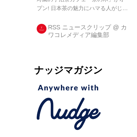
きクリームをたっぷりとかけた和のマ
プン! 日本茶の魅力にハマる人がじわ
リアージュが、至福のひと時...
じわと増えている昨今。 京都の老舗茶
舗、福寿園が宇治茶カフェ「茶の木」
RSS ニュースクリップ
@
カ
ワコレメディア編集部
を四条河原町の京都マルイ内に6月30
日(金)、オープンします♩ ・福寿園の
宇治茶カフェ「茶の木」とは? 「茶の
木」は、宇治茶や茶を使ったスイーツ
ナッジマガジン
などをカジュアルに楽しめるカフェ。
宇治茶発祥の地でもある京都・栂尾(と
がのお)の北山杉を内装に配した、自然
のやさしさに包まれるような空間で、
「森の京都」と「お茶の京都」が体感
できます。 ・上質な宇治茶とともにい
ただく和スイーツ なかでもマストでチ
ェックしたいメニュー、「抹茶...