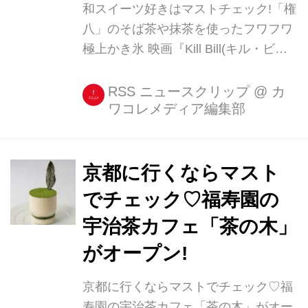
和スイーツ好きはマストチェック!「権
八」のそば茶や抹茶を使ったフワフワ
極上かき氷 映画『Kill Bill(キル・ビ
ル)』のシーンのモデルになったことで
有名な「権八(ごんぱち)」の姉妹店
RSS ニュースクリップ
@
カ
ワコレメディア編集部
「浅草吾妻橋店」に、夏季限定の極上
かき氷が登場しました☆ ・そば茶を使
った権八の新作かき氷 きめ細かく口の
中でふわりと溶ける、雪のような氷の
京都に行くならマスト
食感にこだわったかき氷は3種類。 な
でチェック♡福寿園の
かでも権八が新たに開発したという、
宇治茶カフェ「茶の木」
そば茶を使ったかき氷「そば茶×あず
きクリーム」はトライしてみたい一品
がオープン!
です。 だったんそば茶を凍らせた氷を
京都に行くならマストでチェック♡福
削った香ばしいかき氷に、濃厚なあず
寿園の宇治茶カフェ「茶の木」がオー