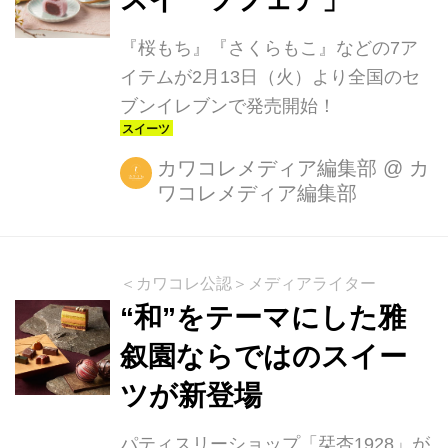
『桜もち』『さくらもこ』などの7ア
イテムが2月13日（火）より全国のセ
ブンイレブンで発売開始！
カワコレメディア編集部
@
カ
ワコレメディア編集部
＜カワコレ公認＞メディアライター
“和”をテーマにした雅
叙園ならではのスイー
ツが新登場
パティスリーショップ「栞杏1928」が