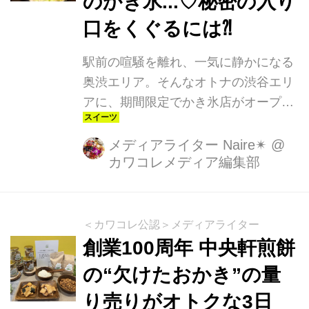
のかき氷...♡秘密の入り
口をくぐるには⁈
駅前の喧騒を離れ、一気に静かになる
奥渋エリア。そんなオトナの渋谷エリ
アに、期間限定でかき氷店がオープ
ン！何やらすごいお店なんだそ
う。。。
メディアライター Naire✴︎
@
カワコレメディア編集部
＜カワコレ公認＞メディアライター
創業100周年 中央軒煎餅
の“欠けたおかき”の量
り売りがオトクな3日