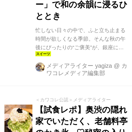
老舗料亭の系列店として2013年にオー
ー」で和の余韻に浸るひ
プンした和カフェ「茶洒 金田中」。
ととき
「茶洒」の名には"お茶をお洒落に愉し
む"という想いが込められてお...
忙しない日々の中で、ふと立ち止まる
時間が欲しくなる季節。そんな秋の午
後にぴったりの“ご褒美”が、銀座に登
場しました。ファンケルが展開するレ
ストラン「創作料理 FANCL 令和本
メディアライター yagiza
@
カ
ワコレメディア編集部
膳」（銀座スクエア9階）では、2025
年9月16日（火）〜11月17日（月）の
期間限定で「栗とさつまいものアフタ
ヌーンティー」（税込5,800円）を提
＜カワコレ公認＞メディアライター
供中。和の職人が手がける、繊細で奥
【試食レポ】奥渋の隠れ
深い秋の味わいが詰まったコースで
家でいただく、老舗料亭
す。