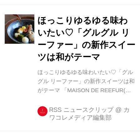
限定「清涼」は、お濃茶ぷりんや、き
なこドーナツなどの和の食材を盛り込
んだプレートと、ひんやり冷たい冷煎
ほっこりゆるゆる味わ
茶のセット。 ふわふわの黒糖クリーム
いたい♡「グルグル リ
や、パリッとした抹茶あられが味と食
ーファー」の新作スイー
感に変化をそえた一品です。 プレート
に美しく盛り付けられた「清涼」は、
ツは和がテーマ
見た目も涼しげかつ上品で、インスタ
ほっこりゆるゆる味わいたい♡「グル
ジェニック♡ 夏の京都を訪れた際は、
グル リーファー」の新作スイーツは和
ぜひ味わいたいスイーツです。 ・ショ
がテーマ 「MAISON DE REEFUR(メ
ッピングの合間に味わいたい都路里
ゾン ド リーファー)」といえば、モデ
の...
ル・タレントの梨花さんがディレクシ
RSS ニュースクリップ
@
カ
ワコレメディア編集部
ョンを務める代官山の人気ショップ。
オシャレで洗練されたアイテムが揃う
ことで支持されています。 そんな同店