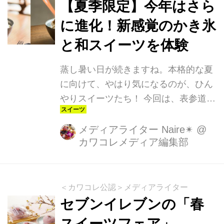
【夏季限定】今年はさら
に進化！新感覚のかき氷
と和スイーツを体験
蒸し暑い日が続きますね。本格的な夏
に向けて、やはり気になるのが、ひん
やりスイーツたち！ 今回は、表参道の
リラクシングな空間でいただける、新
感覚スイーツをご紹介します！
メディアライター Naire✴︎
@
カワコレメディア編集部
＜カワコレ公認＞メディアライター
セブンイレブンの「春
スイーツフェア」