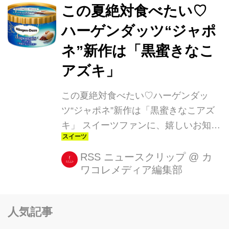
2Fのカフェ「GLOUGLOU
この夏絶対食べたい♡
REEFUR(グルグル リーファー)」に、
ハーゲンダッツ“ジャポ
和をテーマにした新作デザート&ドリ
ネ”新作は「黒蜜きなこ
ンクが2月15日(水)から登場します♪ ・
大人な味わいの和スイーツ 「和風あん
アズキ」
みつ –Anmitsu-」(850円)は、もちもち
この夏絶対食べたい♡ハーゲンダッ
食感の自家製よもぎゼリーと抹茶ゼリ
ツ“ジャポネ”新作は「黒蜜きなこアズ
ーを使用。 濃厚でなめらかな...
キ」 スイーツファンに、嬉しいお知ら
せ♡毎年恒例のハーゲンダッツ×セブ
ン‐イレブンのコラボアイスが、6月21
RSS ニュースクリップ
@
カ
ワコレメディア編集部
日(火)に発売されます☆ 今回のフレー
バーは、「ジャポネ<黒蜜きなこアズ
キ>」。2社が共同開発する“ジャポネ
人気記事
シリーズ”第6弾となり、本格的な和の
味わいが魅力です。 ベースとなるの