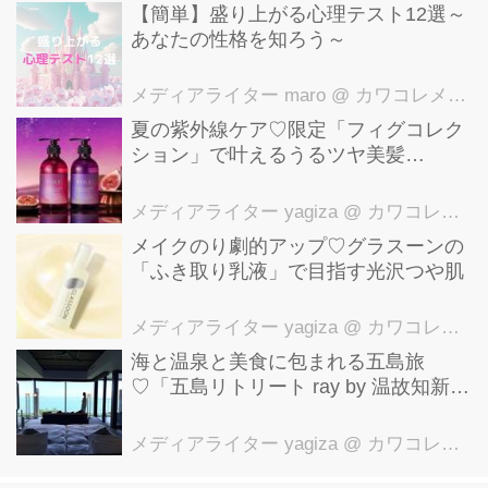
【簡単】盛り上がる心理テスト12選～
は、ハーゲンダッツでは初めてとなる
あなたの性格を知ろう～
豊かな風味の黒蜜ソルベ。 そこに、し
っとりとした小豆粒を組み合わせ、濃
メディアライター maro
@ カワコレメディア編集部
厚で滑らかなミルクアイスクリーム
夏の紫外線ケア♡限定「フィグコレク
ション」で叶えるうるツヤ美髪
と、黒蜜と相性抜群のきな粉ソースを
【YOLU】
重ねた一品です。 夏にぴったりの和風
メディアライター yagiza
@ カワコレメディア編集部
アイスクリームデザートは、今年も
メイクのり劇的アップ♡グラスーンの
ス...
「ふき取り乳液」で目指す光沢つや肌
メディアライター yagiza
@ カワコレメディア編集部
海と温泉と美食に包まれる五島旅
♡「五島リトリート ray by 温故知新」
で叶える極上ご褒美ステイ
メディアライター yagiza
@ カワコレメディア編集部