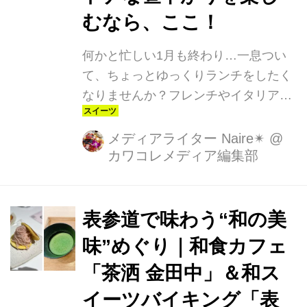
むなら、ここ！
何かと忙しい1月も終わり…一息つい
て、ちょっとゆっくりランチをしたく
なりませんか？フレンチやイタリアン
も良いけれど、旬の食材をふんだんに
使った優しい日本料理こそ、身体もコ
メディアライター Naire✴︎
@
カワコレメディア編集部
コロも喜ぶはず。そんな時にぴったり
のプランをご紹介します！
表参道で味わう“和の美
味”めぐり｜和食カフェ
「茶洒 金田中」＆和ス
イーツバイキング「表