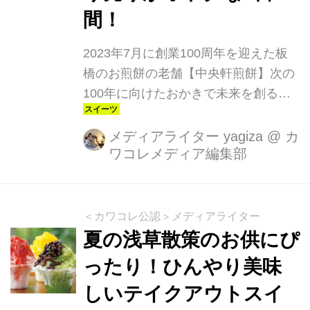
間！
2023年7月に創業100周年を迎えた板
橋のお煎餅の老舗【中央軒煎餅】次の
100年に向けたおかきで未来を創るプ
ロジェクト「サステナブル“おかき”ア
クション」を始動しました。プロジェ
メディアライター yagiza
@
カ
ワコレメディア編集部
クトの第1弾として、おかきの製造工
程で出る“欠けたおかき”を好きな分だ
け詰め合わせることができる量り売り
販売「GRAM Kakecco（グラム かけっ
＜カワコレ公認＞メディアライター
こ）」を3日間限定（2023年11月2
夏の浅草散策のお供にぴ
日〜11月4日）で開催します。
ったり！ひんやり美味
しいテイクアウトスイ