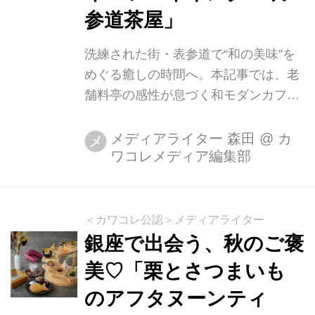
参道茶屋」
洗練された街・表参道で“和の美味”を
めぐる癒しの時間へ。本記事では、老
舗料亭の感性が息づく和モダンカフェ
「茶洒 金田中」と、70種類以上の甘味
をバイキング形式で楽しめる「表参道
メディアライター 森田
@
カ
メ
ワコレメディア編集部
茶屋」の2軒をご紹介します。 素材を
丁寧に扱った上品な和食から、職人技
が光る和スイーツまで、心ほどける美
味に出会える表参道の人気店をめぐ
＜カワコレ公認＞メディアライター
り、特別なひとときを味わってみませ
銀座で出会う、秋のご褒
んか。 茶洒 金田中｜お茶と和食を“美
美♡「栗とさつまいも
しく愉しむ”表参道の和モダンカフェ
のアフタヌーンティ
「表参道駅」A1出口から徒歩約1分。