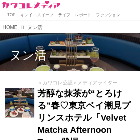
TOP
キレイ
スイーツ
ライフ
レポート
ファッション
HOME
ヌン活
ヌン活
＜カワコレ公認＞メディアライター
芳醇な抹茶が“とろけ
る”春♡東京ベイ潮見プ
リンスホテル「Velvet
Matcha Afternoon