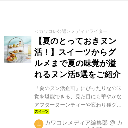
ストラン。通年で季節折々の「至福の
アフタヌーンティー」を展開していま
す。和洋中のスイーツやセイボリー、
お好みの紅茶、そして銀座蔦屋書店が
＜カワコレ公認＞メディアライター
ディレクションした約1,500冊の書籍
【夏のとっておきヌン
からお気に入りの本を手に至福の時間
活！】スイーツからグ
が過ごせます。
ルメまで夏の味覚が溢
れるヌン活5選をご紹介
「夏のヌン活企画」にぴったりなの味
覚を堪能できる、見た目にも華やかな
アフターヌーンティーや変わり種グル
メ、お家でも楽しめるスイーツをご紹
介します。 スターバックス リザーブ
カワコレメディア編集部
@
カ