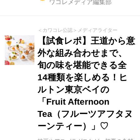
ワコレメディア編集部
(R) ロースタリー 東京 「ロースタリー
パスティッチーニ フライト」 ■ポイン
ト ・ロースタリー東京「初」！夏のア
フヌン『ロースタリー パスティッチー
＜カワコレ公認＞メディアライター
ニ フライト』が登場 ・フードは、シ
【試食レポ】王道から意
ェフの手で一つ一つ丁寧に仕上げられ
外な組み合わせまで、
た、一口サイズのケーキや焼き菓子8
旬の味を堪能できる全
種と、 小さなバーガーなどのセイボリ
ー2種の全10種をご用意 ・ティーは、
14種類を楽しめる！ヒ
パートナーがパスティッチーニとの相
ルトン東京ベイの
性を追求して厳選した全8種の茶葉か
「Fruit Afternoon
らお好みの1種をご用意...
Tea（フルーツアフタヌ
ーンティー）」♡