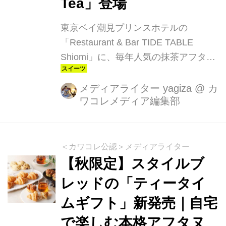
Tea」登場
東京ベイ潮見プリンスホテルの
「Restaurant & Bar TIDE TABLE
Shiomi」に、毎年人気の抹茶アフタヌ
ーンティーが“とろける抹茶”をテーマ
に進化して登場。2026年4月1日
メディアライター yagiza
@
カ
ワコレメディア編集部
（水）〜6月30日（火）の期間限定で
楽しめます。今年のテーマは 「抹茶 ×
とろ生食感」。新緑の爽やかさをイメ
ージした彩りとともに、抹茶の濃厚な
＜カワコレ公認＞メディアライター
香りと口どけを堪能できる、まさ
【秋限定】スタイルブ
に“Velvet（ベルベット）”の名にふさわ
レッドの「ティータイ
しいアフタヌーンティーです。
ムギフト」新発売｜自宅
で楽しむ本格アフタヌ