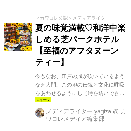
ティには珍しい”中華”。北京ダックや
北寄貝、ソフトシェルクラブなどをふ
＜カワコレ公認＞メディアライター
んだんに用いた本格中国料理18種類を
夏の味覚満載♡和洋中楽
スモールポーションのタパス・スタイ
しめる芝パークホテル
ルでいただける新ディナープラン『ビ
【至福のアフタヌーン
ストロ・シノワ』、平日限定、飲み放
題付（お一人様¥9,800（税サ込））の
ティー】
オトクなプランです。
今もなお、江戸の風が吹いているよう
な芝大門。この地の伝統と文化に呼吸
をあわせるようにして時を紡いできた
古き良きホテル【芝パークホテル】。
1階にある「ザ ダイニング」では、忘
メディアライター yagiza
@
カ
ワコレメディア編集部
れられない食の旅を演出する和食・洋
食・中華の卓越した料理が融合したレ