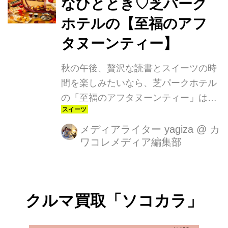
なひととき♡芝パーク
ホテルの【至福のアフ
タヌーンティー】
秋の午後、贅沢な読書とスイーツの時
間を楽しみたいなら、芝パークホテル
の「至福のアフタヌーンティー」はい
かがでしょうか？ ここでは、1,500冊
もの本と、和洋中のスイーツを堪能で
メディアライター yagiza
@
カ
ワコレメディア編集部
きる特別なアフタヌーンティーが待っ
ています。忙しい日常から少しだけ抜
け出して、心温まるひとときを過ごし
てみませんか？
クルマ買取「ソコカラ」