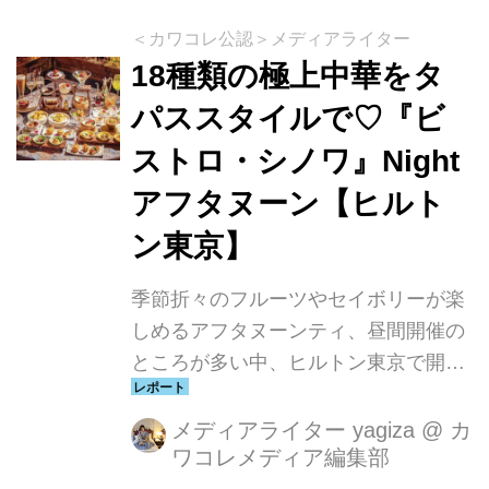
キキの名門リゾート「モアナサーフラ
イダー、ウェスティンリゾート＆ス
＜カワコレ公認＞メディアライター
パ、ワイキキビーチ」とのコラボレー
18種類の極上中華をタ
ションにより南国のリラックスしたひ
パススタイルで♡『ビ
とときが楽しめます。
ストロ・シノワ』Night
アフタヌーン【ヒルト
ン東京】
季節折々のフルーツやセイボリーが楽
しめるアフタヌーンティ、昼間開催の
ところが多い中、ヒルトン東京で開催
中の仕事帰りの”夜時間”に楽しめ
る"Nightアフタヌーンパーティ"なるプ
メディアライター yagiza
@
カ
ワコレメディア編集部
ランがはじまったと聞きつけ、早速、
行ってきました。しかもアフタヌーン