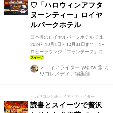
♡「ハロウィンアフタ
ヌーンティー」ロイヤ
ルパークホテル
日本橋のロイヤルパークホテルでは、
2024年10月1日～10月31日まで、1F
ロビーラウンジ「フォンテーヌ」に
て、期間限定の「ハロウィンアフタヌ
ーンティー」が楽しめます。黒猫やオ
メディアライター yagiza
@
カ
ワコレメディア編集部
バケ、おおかみ男など、コワかわいい
キャラクターが勢揃いしたこの時期だ
けの特別なアフタヌーンティーです。
＜カワコレ公認＞メディアライター
読書とスイーツで贅沢