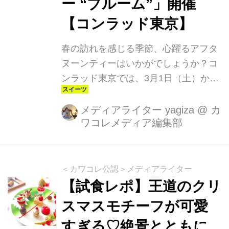
ー “ブルーム”」開催
【コンラッド東京】
春の訪れを感じる季節、心躍るアフタ
ヌーンティーはいかがでしょうか？コ
ンラッド東京では、3月1日（土）から
期間限定で「桜ストロベリー・アフタ
ヌーンティー “ブルーム”」を開催しま
メディアライター yagiza
@
カ
ワコレメディア編集部
す。桜の花びらが舞うようなかれんな
スイーツと、甘酸っぱいいちごのマリ
アージュが楽しめる特別なティータイ
ムが待っています！
＜カワコレ公認＞メディアライター
【試食レポ】王道のクリ
スマスモチーフが可愛
すぎる♡絶景とともに