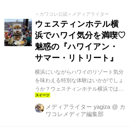
＜カワコレ公認＞メディアライター
ウェスティンホテル横
浜でハワイ気分を満喫♡
魅惑の『ハワイアン・
サマー・リトリート』
横浜にいながらハワイのリゾート気分
を味わえる特別な体験はいかがでしょ
うか？ウェスティンホテル横浜では、
2024年7月1日から9月16日まで各種プ
ロモーション「ハワイアン・サマー・
メディアライター yagiza
@
カ
ワコレメディア編集部
リトリート」を開催しています。この
夏、123年の歴史を誇るハワイ・ワイ