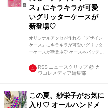
ス』にキラキラが可愛
いグリッターケースが
新登場♡
オリジナルアクセが作れる『デザイン
ケース』にキラキラが可愛いグリッタ
ーケースが新登場♡ ケースやバッテリ
ー、リングなど、世界にひとつだけの
オリジナルスマホアクセを作れるアプ
RSS ニュースクリップ
@
カ
ワコレメディア編集部
リ『デザインケース』。 そんな個性派
に嬉しいデザインケースに、キラキラ
と可愛いグリッターケースが登場しま
したよ♪ キラキラと可愛いくてス [...]
この夏、紗栄子がお気に
入り♡ オールハンドメ