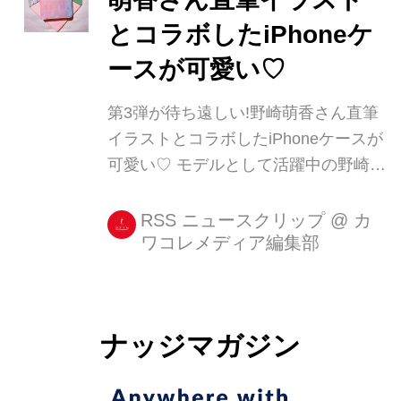
とコラボしたiPhoneケ
ースが可愛い♡
第3弾が待ち遠しい!野崎萌香さん直筆
イラストとコラボしたiPhoneケースが
可愛い♡ モデルとして活躍中の野崎萌
香さんが描いた絵がデザインに使われ
たiPhoneケースがとっても可愛いので
RSS ニュースクリップ
@
カ
ワコレメディア編集部
ご紹介します♡ 華やかなイメージの彼
女からは想像できない素朴な絵は、見
ていると柔らかい気持ちになりますよ!
iPhone [...]
ナッジマガジン