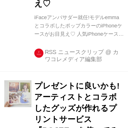
え♡
iFaceアンバサダー就任!モデルemma
とコラボしたポップカラーのiPhoneケ
ースがお目見え♡ 人気iPhoneケース
「iFace」のアンバサダーに就任した
モデルのemmaさんとのコラボiFaceケ
RSS ニュースクリップ
@
カ
ワコレメディア編集部
ースが、4月20日より予約販売を開始
しました! 「こんな色があったらいい
な♡」を形にしたというiFaceケース
は、女性 [...]
プレゼントに良いかも!
アーティストとコラボ
したグッズが作れるプ
リントサービス