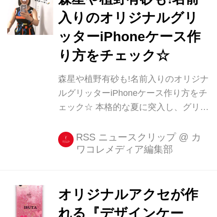
入りのオリジナルグリ
ッターiPhoneケース作
り方をチェック☆
森星や植野有砂も!名前入りのオリジナ
ルグリッターiPhoneケース作り方をチ
ェック☆ 本格的な夏に突入し、グリッ
ターのiPhoneケースを使っている人も
よく見かけるようになりました☆ でも
RSS ニュースクリップ
@
カ
ワコレメディア編集部
ただのグリッターのケースではなく
て、どうせならもう少しこだわったケ
ースがいいですよね。 森星も愛用!名
前入りグリッター [...]
オリジナルアクセが作
れる『デザインケー