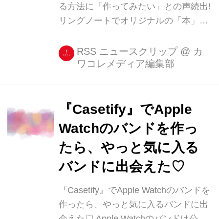
る方法に「作ってみたい」との声続出!
リングノートでオリジナルの「本」が
作れると、Twitterで話題になっていま
す。 リングノートを使った「本」の作
RSS ニュースクリップ
@
カ
ワコレメディア編集部
り方 この画像を投稿しているのは、緋
芽†イチウリ†(@aihi_nakato)さん。 無
印良品のリングノート [...]
『Casetify』でApple
Watchのバンドを作っ
たら、やっと気に入る
バンドに出会えた♡
『Casetify』でApple Watchのバンドを
作ったら、やっと気に入るバンドに出
会えた♡ Apple Watchのバンドは公式