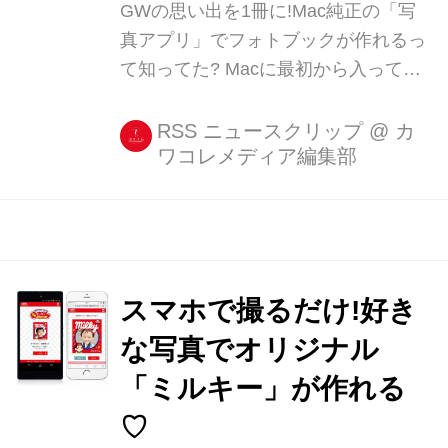
GWの思い出を1冊に!Mac純正の「写
真アプリ」でフォトブックが作れるっ
て知ってた? Macに最初から入ってい
る「写真アプリ」、みなさん使ってい
ますか? 実はその写真アプリで、簡単
RSS ニュースクリップ
@
カ
ワコレメディア編集部
に高品質なフォトブックが作れちゃう
んです! 今回は、特別にフォトブック
のサンプルをお借りしました! フォト
ブックの作り方から、 [...]
スマホで撮るだけ!好き
な写真でオリジナル
「ミルキー」が作れる
♡