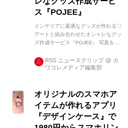
レなグッズ作成サービ
ス『POJEE』
インテリアに最適なグッズが作れる♡
アートと組み合わせたオシャレなグッ
ズ作成サービス『POJEE』 写真を
iPhoneケースにしたり、マグネットに
するサービスは数々ありましたが、イ
RSS ニュースクリップ
@
カ
ワコレメディア編集部
ンスタグラマーやアーティストとコラ
ボしたオリジナルグッズが作れるサー
ビスはなかったですよね! それが登場
したのでご紹介します♡ インテリアに
オリジナルのスマホア
[...]
イテムが作れるアプリ
『デザインケース』で
1980円からスマホリン