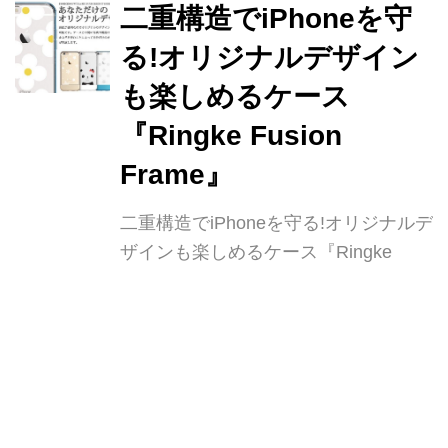
持つユー [...]
二重構造でiPhoneを守
る!オリジナルデザイン
も楽しめるケース
『Ringke Fusion
Frame』
二重構造でiPhoneを守る!オリジナルデ
ザインも楽しめるケース『Ringke
Fusion Frame』 あらゆる衝撃から
iPhoneを守りぬく『Ringke Fusion
Frame』をご紹介します。 1度このケ
RSS ニュースクリップ
@
カ
ワコレメディア編集部
ースを使ったら、手放せなくなるくら
い優秀なiPhoneケースですよ! 一見、
守られている部分が少ないように見え