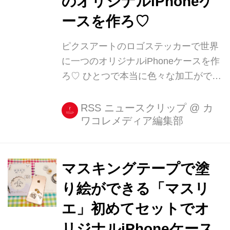
のオリジナルiPhoneケ
ースを作ろ♡
ピクスアートのロゴステッカーで世界
に一つのオリジナルiPhoneケースを作
ろ♡ ひとつで本当に色々な加工ができ
るアプリ「PicsArt(ピクスアート)」で
すが、iPhoneケース作りにもその力を
RSS ニュースクリップ
@
カ
ワコレメディア編集部
発揮してくれます。 ロゴステッカーで
トレンドのiPhoneケースづくり 使うの
はピクスアートのロゴステッカ [...]
マスキングテープで塗
り絵ができる「マスリ
エ」初めてセットでオ
リジナルiPhoneケース