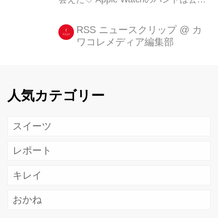
アイテムからサードパーティ製のもの
まで、今では多く見かけるようになり
RSS ニュースクリップ
@
カ
ワコレメディア編集部
ましたが、なかなか「これだ!」という
バンドに出会えないんですよね...。 そ
こで、好みの写真や絵でオリジナルグ
ッズを作れ [...]
人気カテゴリー
スイーツ
レポート
キレイ
おかね