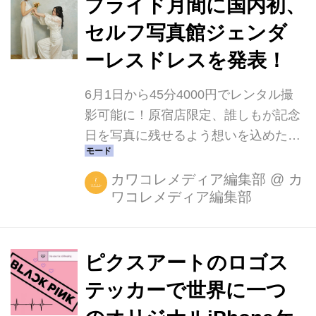
プライド月間に国内初、
界観を楽しんでみてはいかがでしょう
セルフ写真館ジェンダ
か？
ーレスドレスを発表！
6月1日から45分4000円でレンタル撮
影可能に！原宿店限定、誰しもが記念
日を写真に残せるよう想いを込めた期
間限定イベントです
カワコレメディア編集部
@
カ
ワコレメディア編集部
ピクスアートのロゴス
テッカーで世界に一つ