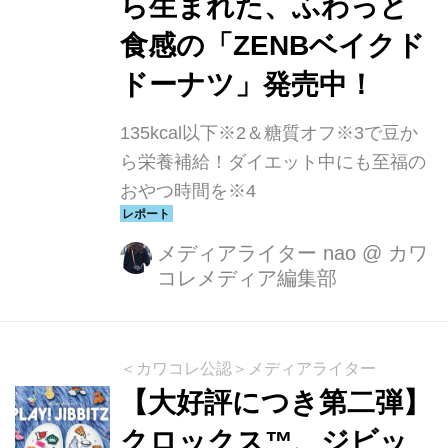
ら生まれた、ふわっと
食感の「ZENBベイクド
ドーナツ」発売中！
135kcal以下※2＆糖質オフ※3で豆か
ら栄養補給！ダイエット中にも至福の
おやつ時間を※4
メディアライター nao
@
カワ
コレメディア編集部
＜カワコレ公認＞メディアライター
【大好評につき第二弾】
クロックス™、ジビッ