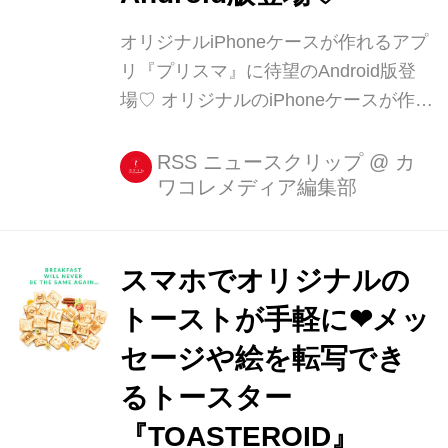
オリジナルiPhoneケースが作れるアプ
リ『プリスマ』に待望のAndroid版登
場♡ オリジナルのiPhoneケースが作れ
るアプリ『プリスマ』から、ついに
Android版がリリースされました!
RSS ニュースクリップ
@
カ
ワコレメディア編集部
Androidユーザーの方はぜひ使ってみ
てください♡ 『プリスマ』ってどんな
サービス? 最近なにかと見かける『プ
[...]
スマホでオリジナルの
トーストが手軽に❤メッ
セージや絵を転写でき
るトースター
『TOASTEROID』