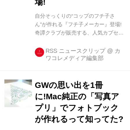
場!
自分そっくりの“コップのフチ子さ
ん”が作れる『フチ子メーカー』登場!
奇譚クラブが販売する、人気カプセル
トイ『コップのフチ子さん』のアバタ
ーが作れる『フチ子メーカー』が登場!
RSS ニュースクリップ
@
カ
ワコレメディア編集部
JRAとコップのフチ子がコラボした
WEBコンテンツ『お馬のフチ子と日本
ダービー』内で公開されています☆ 自
分そっく [...]
GWの思い出を1冊
に!Mac純正の「写真ア
プリ」でフォトブック
が作れるって知ってた?