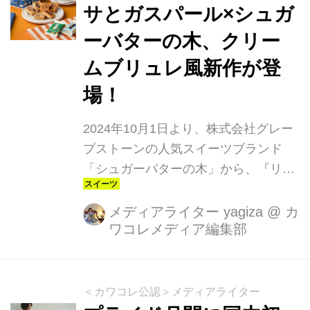
に参加いただき好評でした。今回は、
サとガスパール×シュガ
クロックス定番の「クラシック クロッ
ーバターの木、クリー
グ」に加え、ふわふわで暖かい履き心
地をプラスした「クラシック ラインド
ムブリュレ風新作が登
クロッグ」等、定番商品から秋冬に楽
場！
しんでいただけるフットウェアを...
2024年10月1日より、株式会社グレー
プストーンの人気スイーツブランド
「シュガーバターの木」から、『リサ
とガスパールのクリームブリュレ風』
が新発売！フランスを代表するスイー
メディアライター yagiza
@
カ
ワコレメディア編集部
ツ「クリームブリュレ」をイメージし
た季節限定のコラボ商品です。SNSで
話題沸騰のこのシリーズは、今回が待
望の第二弾。リサとガスパールの特別
＜カワコレ公認＞メディアライター
アート缶とともに、キュートで甘い世