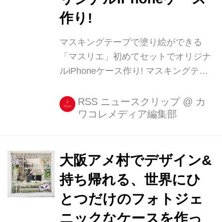
作り!
マスキングテープで塗り絵ができる
「マスリエ」初めてセットでオリジナ
ルiPhoneケース作り! マスキングテー
プって集めたはいいものの、最後まで
使いきれないことが多い。 そんな風に
RSS ニュースクリップ
@
カ
ワコレメディア編集部
家で眠っているマスキングテープで塗
り絵ができる、「マスリエ」というア
イテムがあります。 HITOTOKIさん
(@hitot [...]
大阪アメ村でデザイン&
持ち帰れる、世界にひ
とつだけのフォトジェ
ニックなケースを作っ