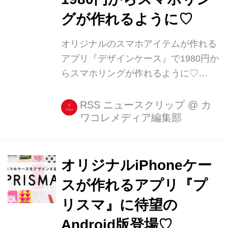
グが作れるように♡
オリジナルのスマホアイテムが作れる
アプリ『デザインケース』で1980円か
らスマホリングが作れるように♡
iPhoneケースのデザインを自由に作成
できるアプリ『オリジナルケース』
RSS ニュースクリップ
@
カ
ワコレメディア編集部
が、スマホリングに対応し、オリジナ
ルのスマホリングが作れるようになり
ました! 世界で1つのオリジナルスマホ
リングが作れる 裸のiPhoneの背面に貼
オリジナルiPhoneケー
[...]
スが作れるアプリ『プ
リスマ』に待望の
Android版登場♡