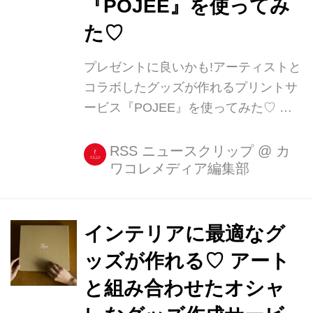
『POJEE』を使ってみ
た♡
プレゼントに良いかも!アーティストと
コラボしたグッズが作れるプリントサ
ービス『POJEE』を使ってみた♡ 自
分で撮った写真と、アーティストとコ
ラボしたグッズが作れるサービス
RSS ニュースクリップ
@
カ
ワコレメディア編集部
『POJEE(ポージー)』をさっそく使っ
てみました! 『POJEE』アプリを使っ
てデザインを決める まずは
『POJEE』アプリを使って、何のグッ
インテリアに最適なグ
ズを作るの [...]
ッズが作れる♡ アート
と組み合わせたオシャ