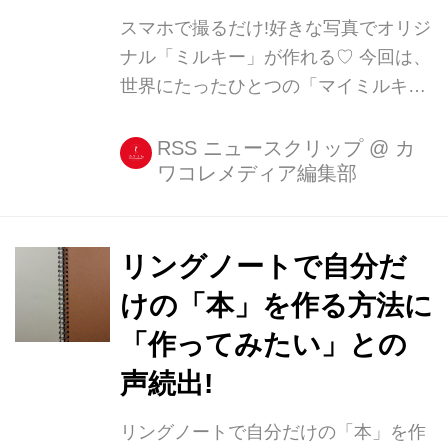
スマホで撮るだけ!好きな写真でオリジ
ナル「ミルキー」が作れる♡ 今回は、
世界にたったひとつの「マイミルキ
ー」を作れるサービスを紹介いたしま
す! ミルキーの65周年記念特別キャン
RSS ニュースクリップ
@
カ
ワコレメディア編集部
ペーンがスタート! 誰もが知る「ミル
キー」の発売65周年を記念して、4月4
日からキャンペーンがスタート。 「
[...]
リングノートで自分だ
けの「本」を作る方法に
「作ってみたい」との
声続出!
リングノートで自分だけの「本」を作