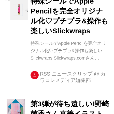
特殊シールでApple
Pencilを完全オリジナ
ル化♡プチプラ&操作も
楽しいSlickwraps
特殊シールでApple Pencilを完全オリ
ジナル化♡プチプラ&操作も楽しい
Slickwraps Slickwraps.comさん
(@slickwraps)がシェアした投稿 –
2017 6月 7 11:11午前 PDT オリジナル
RSS ニュースクリップ
@
カ
ワコレメディア編集部
のiPhoneケース作成サービスは日本に
もありますが、 「Slickwra [...]
第3弾が待ち遠しい!野崎
萌香さん直筆イラスト