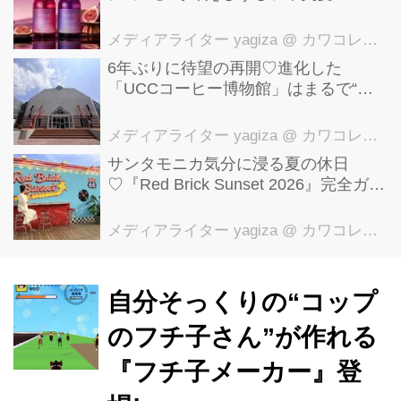
【YOLU】
メディアライター yagiza
@ カワコレメディア編集部
6年ぶりに待望の再開♡進化した
「UCCコーヒー博物館」はまるで“コ
ーヒーのテーマパーク”！館内展示の全
貌を公開
メディアライター yagiza
@ カワコレメディア編集部
サンタモニカ気分に浸る夏の休日
♡『Red Brick Sunset 2026』完全ガイ
ド【横浜赤レンガ倉庫】
メディアライター yagiza
@ カワコレメディア編集部
自分そっくりの“コップ
のフチ子さん”が作れる
『フチ子メーカー』登