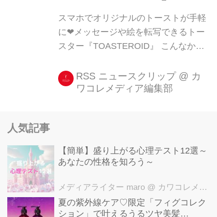
スマホでオリジナルのトーストが手軽
に❤メッセージや絵を転写できるトー
スター『TOASTEROID』 こんなかわ
いいトーストで朝ごパンタイムを過ご
せたら、1日を楽しく始められそう❤
RSS ニュースクリップ
@
カ
ワコレメディア編集部
スマホがあるからこそ生まれた、かん
たんなのに可愛すぎる、アイディア満
載のトースターをご紹介します。 必要
人気記事
なものは、スマホと『TOASTERO [...]
【簡単】盛り上がる心理テスト12選～
あなたの性格を知ろう～
メディアライター maro
@ カワコレメディア編集部
夏の紫外線ケア♡限定「フィグコレク
ション」で叶えるうるツヤ美髪