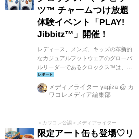
ツ™︎ チャームつけ放題
体験イベント「PLAY!
Jibbitz™︎」開催！
レディース、メンズ、キッズの革新的
なカジュアルフットウェアのグローバ
ルリーダーであるクロックス™は、約
300種類のジビッツ™ チャームからお
気に入りのチャームを好きなだけ組み
メディアライター yagiza
@
カ
ワコレメディア編集部
合わせられる限定イベント「PLAY!
Jibbitz™︎」を11月23日（土）、11月24
日（日）の2日間開催。2024年7月に初
開催「PLAY! Jibbitz™︎」では、3日間
＜カワコレ公認＞メディアライター
の限定イベントにも関わらず多くの方
限定アート缶も登場♡リ